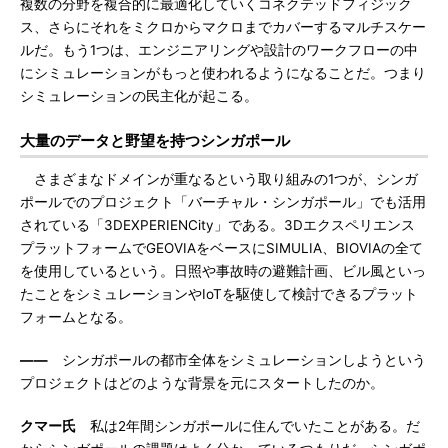
複数の分野を複合的に最適化していくコネクテッドフィジック
ス、さらにそれをミクロからマクロまでカバーするマルチスケー
ルだ。もう1つは、エンジニアリングや設計のワークフローの中
にシミュレーションがもっと使われるようになることだ。つまり
シミュレーションの民主化が起こる。
大量のデータと野望を持つシンガポール
さまざまなドメインが重なるという取り組みの1つが、シンガ
ポールでのプロジェクト「バーチャル・シンガポール」でも活用
されている「3DEXPERIENCity」である。3Dエクスペリエンス
プラットフォームでGEOVIAをベースにSIMULIA、BIOVIAの全て
を使用しているという。日照や事故時の避難計画、ビル風といっ
たことをシミュレーションやIoTを駆使して検討できるプラット
フォームとなる。
――
シンガポールの都市全体をシミュレーションしようという
プロジェクトはどのような背景を元にスタートしたのか。
クマー氏
私は2年間シンガポールに住んでいたことがある。だ