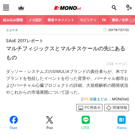
組み込み開発
メカ設計
製造マネジメント
モビリティ
FA
素材／化学
ニュース
2017年7月11日
SAoE 2017レポート
マルチフィジックスとマルチスケールの先にある
もの
（1/3 ページ）
ダッソー・システムズのSIMULIAブランドの責任者らが、米で3
ブランドを包括したイベントを行った背景や、バーチャル都市お
よびバーチャル心臓プロジェクトの詳細、大規模解析の開発状況
やこれからの市場展開について語った。
[
加藤まどみ
，MONOist]
PC用表示
関連情報
Share
Post
LINE
Hatena