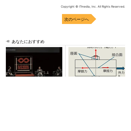
Copyright © ITmedia, Inc. All Rights Reserved.
次のページへ
あなたにおすすめ
FINCHI主催「IVS2026」トー
「取りあえずボルトで固定」
クセッションが話題に！
は禁物 締結部設計で押さえ
るべき基本
PR(FINCHI on GOETHE)
【見城徹×藤田晋】AI時代でも変わらない経営
者の本質
PR(FINCHI on GOETHE)