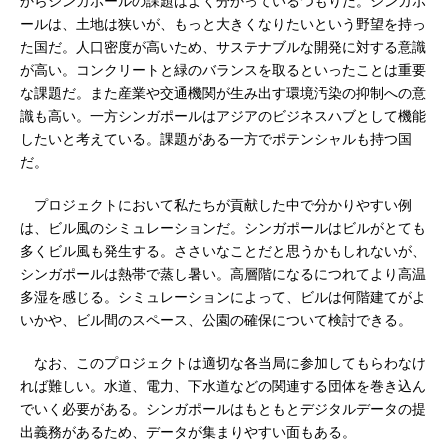
からシンガポールの課題はよく分かっているつもりだ。シンガポ
ールは、土地は狭いが、もっと大きくなりたいという野望を持っ
た国だ。人口密度が高いため、サステナブルな開発に対する意識
が高い。コンクリートと緑のバランスを取るといったことは重要
な課題だ。また産業や交通機関が生み出す環境汚染の抑制への意
識も高い。一方シンガポールはアジアのビジネスハブとして機能
したいと考えている。課題がある一方でポテンシャルも持つ国
だ。
プロジェクトにおいて私たちが貢献した中で分かりやすい例
は、ビル風のシミュレーションだ。シンガポールはビルがとても
多くビル風も発生する。ささいなことだと思うかもしれないが、
シンガポールは熱帯で蒸し暑い。高層階になるにつれてより高温
多湿を感じる。シミュレーションによって、ビルは何階建てがよ
いかや、ビル間のスペース、公園の確保について検討できる。
なお、このプロジェクトは適切な各当局に参加してもらわなけ
れば難しい。水道、電力、下水道などの関連する団体を巻き込ん
でいく必要がある。シンガポールはもともとデジタルデータの提
出義務があるため、データが集まりやすい面もある。