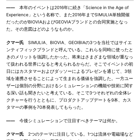
――
本年のイベントは2016年に続き「Science in the Age of
Experience」という名称で、また2016年までSIMULIA単独開催
だったのがBIOVIAおよびGEOVIAブランドとの合同実施となっ
た。その意図はどのようなものか。
クマー氏
SIMULIA、BIOVIA、GEOIBIAの3つを当社ではサイエ
ンティフィックブランドと呼んでいる。これらを同時に使ったと
きのメリットを強調したかった。将来はさまざまな領域が重なっ
て扱われる世界になると考えられるからだ。そこでイベントの初
日にはカスタマーおよびダッソーによるプレゼンを通じて、3領
域を連携させることによって生まれる価値を強調した。一方ユー
ザーは個別の分野におけるシミュレーションの機能や技術に関す
る深い話も聞きたいと考えている。そこで3つそれぞれの全体レ
クチャーを行うとともに、プロダクトアップデートを9本、カス
タマーの事例を70本発表してもらった。
――
今後シミュレーションで注目すべきテーマは何か。
クマー氏
2つのテーマに注目している。1つは流体や電磁場など