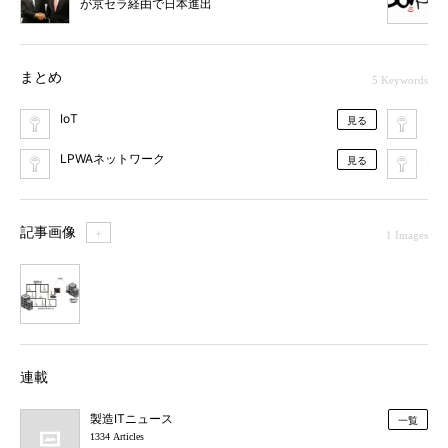
が京セラ経由で日本進出
まとめ
5 Keywords
IoT
オ
見る
LPWAネットワーク
エ
見る
記事画像
＋
1 Images
1
連載
製造ITニュース
一覧
1334 Articles