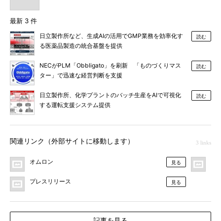
最新 3 件
日立製作所など、生成AIの活用でGMP業務を効率化す
読む
る医薬品製造の統合基盤を提供
NECがPLM「Obbligato」を刷新 「ものづくりマス
読む
ター」で迅速な経営判断を支援
日立製作所、化学プラントのバッチ生産をAIで可視化
読む
する運転支援システム提供
関連リンク（外部サイトに移動します）
3 links
オムロン
MO
見る
プレスリリース
見る
記事を見る