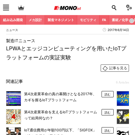
組み込み開発
メカ設計
製造マネジメント
モビリティ
FA
素材／化学
ニュース
2017年6月14日
製造ITニュース
LPWAとエッジコンピューティングを用いたIoTプ
ラットフォームの実証実験
記事を見る
関連記事
6 Articles
第4次産業革命の真の幕開けとなる2017年、
読む
カギを握るIoTプラットフォーム
第4次産業革命を支えるIoTプラットフォーム
読む
って結局何なの？
IoT通信費用が年額100円以下、「SIGFOX」
読む