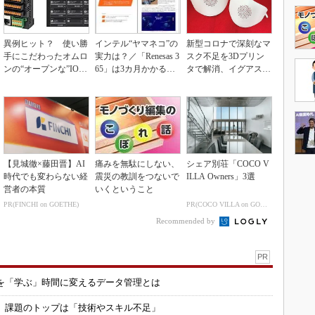
異例ヒット？ 使い勝
インテル“ヤマネコ”の
新型コロナで深刻なマ
手にこだわったオムロ
実力は？／「Renesas 3
スク不足を3Dプリン
ンの“オープンな”IO-L
65」は3カ月かかる作
タで解消、イグアスが
inkマスター
業が1...
3Dマスクを開発
【見城徹×藤田晋】AI
痛みを無駄にしない、
シェア別荘「COCO V
時代でも変わらない経
震災の教訓をつないで
ILLA Owners」3選
営者の本質
いくということ
PR(FINCHI on GOETHE)
PR(COCO VILLA on GOETHE)
Recommended by
PR
を「学ぶ」時間に変えるデータ管理とは
用 課題のトップは「技術やスキル不足」