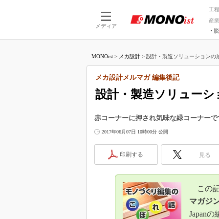
工
産
メディア
脱
つながる技術
AI×技術
MONOist
>
メカ設計
>
設計・製造ソリューションの展
つながる工場
AI×設備
つながるサービ
Physical
メカ設計メルマガ 編集後記
設計・製造ソリューシ
赤コーナーに押され気味な緑コーナーで
2017年06月07日 10時00分 公開
印刷する
見る
この記事
マガジ
Japa