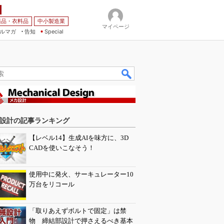
薬品・衣料品
中小製造業
マイページ
ルマガ
告知
Special
設計の記事ランキング
【レベル14】生成AIを味方に、3D
CADを使いこなそう！
使用中に発火、サーキュレーター10
万台をリコール
「取りあえずボルトで固定」は禁
物 締結部設計で押さえるべき基本