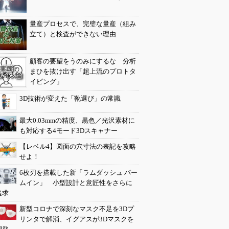
量産プロセスで、完璧な量産（組み
立て）と検査ができない理由
顧客の要望をうのみにするな 分析
まひを抜け出す「超上流のプロトタ
イピング」
3D技術が変えた「靴選び」の常識
最大0.03mmの精度、黒色／光沢素材に
も対応する4モード3Dスキャナー
【レベル4】図面の穴寸法の表記を攻略
せよ！
6枚刃を搭載した新「ラムダッシュ パー
ムイン」 小型設計と意匠性をさらに
追求
新型コロナで深刻なマスク不足を3Dプ
リンタで解消、イグアスが3Dマスクを