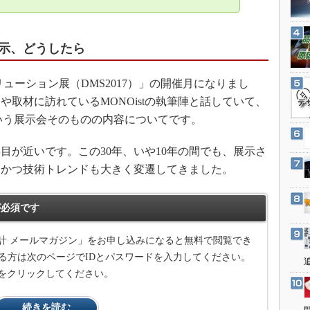
3Dプリンタ
産業オープンネット展
デジタルツインとCAE
示、どうしたら
S＆OP
インダストリー4.0
ューション展（DMS2017）」の開催月になりまし
イノベーション
取材に訪れているMONOistの執筆陣と話していて、
製造業ビッグデータ
いう展示会そのものの内容についてです。
メイドインジャパン
目が近いです。この30年、いや10年の間でも、展示さ
植物工場
、かつ技術トレンドも大きく変遷してきました。
知財マネジメント
海外生産
必須です
グローバル設計・開発
計 メールマガジン」をお申し込みになると無料で閲覧でき
制御セキュリティ
る方は次のページでIDとパスワードを入力してください。
新型コロナへの対応
をクリックしてください。
続きを読む