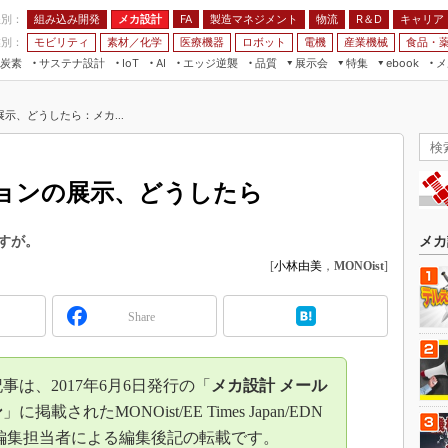
程別：
組み込み開発
メカ設計
製造マネジメント
物流
R＆D
キャリア
FA
業別：
モビリティ
素材／化学
医療機器
ロボット
電機
産業機械
食品・
炭素
サステナ設計
エッジ逆襲
品質
展示会
特集
メ
IoT
AI
ebook
伝承
組み込み開発
CEATEC
読者調査まとめ
編集後記
示、どうしたら：メカ...
JIMTOF
保全
メカ設計
つながるクルマ
組込み/エッジ コンピューティング
ス
 AI
製造マネジメント
5G
展＆IoT/5Gソリューション展
VR／AR
FA
ョンの展示、どうしたら
IIFES
モビリティ
フィールドサービス
国際ロボット展
素材／化学
FPGA
すが。
メカ
ジャパンモビリティショー
[
小林由美
，
MONOist
]
組み込み画像技術
TECHNO-FRONTIER
組み込みモデリング
人テク展
Share
Windows Embedded
スマート工場EXPO
車載ソフト開発
EdgeTech+
は、2017年6月6日発行の「
メカ設計 メール
ISO26262
日本ものづくりワールド
ン
」に掲載されたMONOist/EE Times Japan/EDN
無償設計ツール
nの編集担当者による編集後記の転載です。
AUTOMOTIVE WORLD