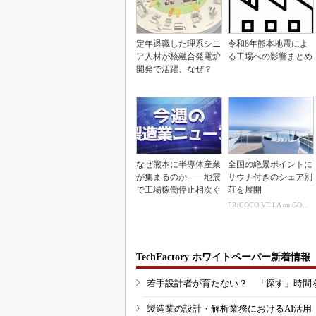
定年退職した理系シニ
令和8年熊本地震によ
ア人材が核融合発電炉
る工場への影響まとめ
開発で活躍、なぜ？
なぜ熊本に半導体産業
全国の絶景ポイントに
が集まるのか――地震
サウナ付きのシェア別
で工場稼働停止相次ぐ
荘を展開
PR(COCO VILLA on GOETHE)
TechFactory ホワイトペーパー新着情報
若手設計者が育たない？ 「探す」時間
製造業の設計・解析業務におけるAI活