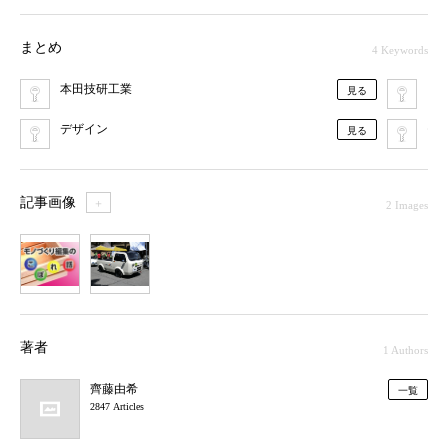
まとめ
4 Keywords
本田技研工業
コ
見る
デザイン
モ
見る
記事画像
＋
2 Images
1
2
著者
1 Authors
齊藤由希
一覧
2847 Articles