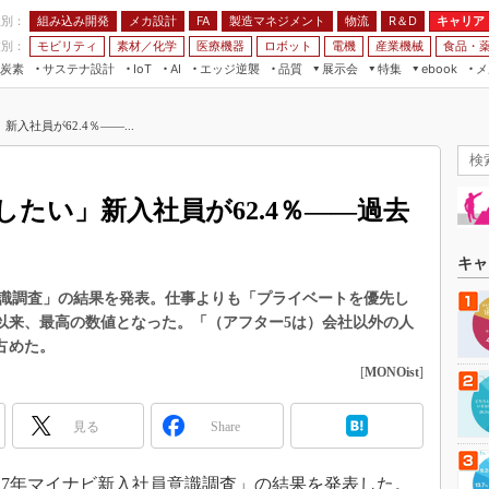
程別：
組み込み開発
メカ設計
製造マネジメント
物流
R＆D
キャリア
FA
業別：
モビリティ
素材／化学
医療機器
ロボット
電機
産業機械
食品・
炭素
サステナ設計
エッジ逆襲
品質
展示会
特集
メ
IoT
AI
ebook
伝承
組み込み開発
CEATEC
読者調査まとめ
編集後記
入社員が62.4％――...
JIMTOF
保全
メカ設計
つながるクルマ
組込み/エッジ コンピューティング
ス
 AI
製造マネジメント
5G
展＆IoT/5Gソリューション展
VR／AR
FA
たい」新入社員が62.4％――過去
IIFES
モビリティ
フィールドサービス
国際ロボット展
素材／化学
FPGA
キャ
ジャパンモビリティショー
組み込み画像技術
意識調査」の結果を発表。仕事よりも「プライベートを優先し
TECHNO-FRONTIER
始以来、最高の数値となった。「（アフター5は）会社以外の人
組み込みモデリング
人テク展
占めた。
Windows Embedded
[
MONOist
]
スマート工場EXPO
車載ソフト開発
EdgeTech+
見る
Share
ISO26262
日本ものづくりワールド
無償設計ツール
AUTOMOTIVE WORLD
2017年マイナビ新入社員意識調査」の結果を発表した。