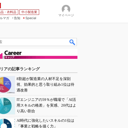
薬品・衣料品
中小製造業
マイページ
ルマガ
告知
Special
リアの記事ランキング
8割超が製造業の人材不足を深刻
視、効果的と思う取り組み1位は待
遇改善
ITエンジニアの59％が職場で「AI活
用スキルの格差」を実感、20代はよ
り高い割合
AI時代に強化したいスキルの1位は
「事業と戦略を描く力」