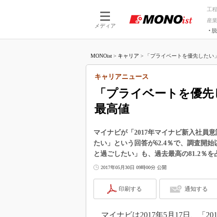
工
産
メディア
脱
つながる技術
AI×技術
MONOist
>
キャリア
>
「プライベートを優先したい」新
つながる工場
AI×設備
つながるサービ
Physical
キャリアニュース
「プライベートを優先し
最高値
マイナビが「2017年マイナビ新入社員
たい」という回答が62.4％で、調査開
と過ごしたい」も、過去最高の81.2％を
2017年05月30日 09時00分 公開
印刷する
通知する
マイナビは2017年5月17日、「