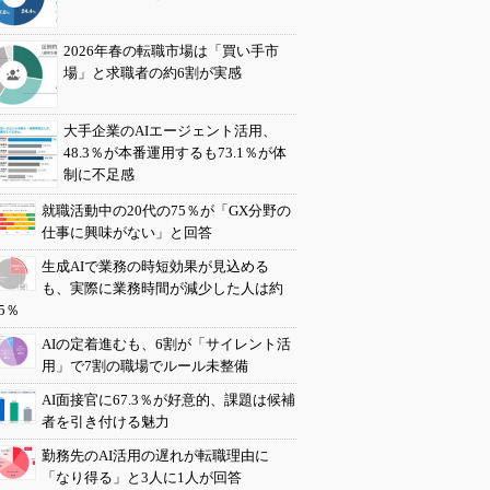
2026年春の転職市場は「買い手市
場」と求職者の約6割が実感
大手企業のAIエージェント活用、
48.3％が本番運用するも73.1％が体
制に不足感
就職活動中の20代の75％が「GX分野の
仕事に興味がない」と回答
生成AIで業務の時短効果が見込める
も、実際に業務時間が減少した人は約
5％
AIの定着進むも、6割が「サイレント活
用」で7割の職場でルール未整備
AI面接官に67.3％が好意的、課題は候補
者を引き付ける魅力
勤務先のAI活用の遅れが転職理由に
「なり得る」と3人に1人が回答