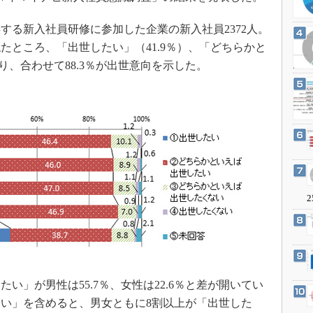
3Dプリンタ
産業オープンネット展
デジタルツインとCAE
る新入社員研修に参加した企業の新入社員2372人。
たところ、「出世したい」（41.9％）、「どちらかと
S＆OP
り、合わせて88.3％が出世意向を示した。
インダストリー4.0
イノベーション
製造業ビッグデータ
メイドインジャパン
植物工場
知財マネジメント
2
海外生産
グローバル設計・開発
制御セキュリティ
新型コロナへの対応
」が男性は55.7％、女性は22.6％と差が開いてい
い」を含めると、男女ともに8割以上が「出世した