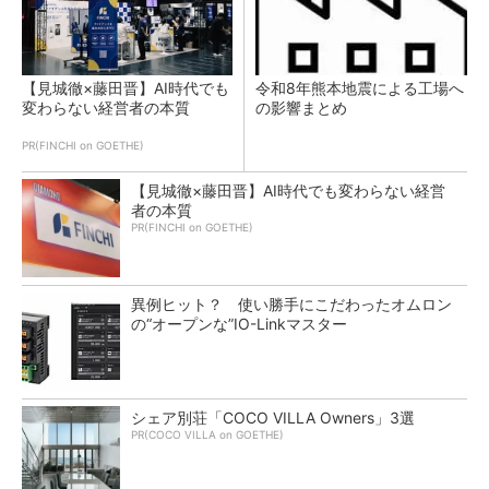
【見城徹×藤田晋】AI時代でも
令和8年熊本地震による工場へ
変わらない経営者の本質
の影響まとめ
PR(FINCHI on GOETHE)
【見城徹×藤田晋】AI時代でも変わらない経営
者の本質
PR(FINCHI on GOETHE)
異例ヒット？ 使い勝手にこだわったオムロン
の“オープンな”IO-Linkマスター
シェア別荘「COCO VILLA Owners」3選
PR(COCO VILLA on GOETHE)