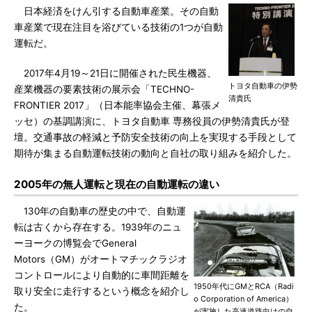
日本経済をけん引する自動車産業。その自動
車産業で現在注目を浴びている技術の1つが自動
運転だ。
2017年4月19～21日に開催された民生機器、
トヨタ自動車の伊勢
産業機器の要素技術の展示会「TECHNO-
清貴氏
FRONTIER 2017」（日本能率協会主催、幕張メ
ッセ）の基調講演に、トヨタ自動車 専務役員の伊勢清貴氏が登
壇。交通事故の軽減と予防安全技術の向上を実現する手段として
期待が集まる自動運転技術の動向と自社の取り組みを紹介した。
2005年の無人運転と現在の自動運転の違い
130年の自動車の歴史の中で、自動運
転は古くから存在する。1939年のニュ
ーヨークの博覧会でGeneral
Motors（GM）がオートマチックラジオ
コントロールにより自動的に車間距離を
1950年代にGMとRCA（Radi
取り安全に走行するという概念を紹介し
o Corporation of America）
た。
が実施した高速道路向けの自