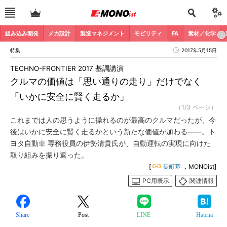
組み込み開発
メカ設計
製造マネジメント
モビリティ
FA
素材／化学
特集
2017年5月15日
TECHNO-FRONTIER 2017 基調講演
クルマの価値は「思い通りの走り」だけでなく
「いかに安全に賢く走るか」
（1/3 ページ）
これまでは人の思うように操れるのが最高のクルマだったが、今
後はいかに安全に賢く走るかという新たな価値が加わる――。ト
ヨタ自動車 専務役員の伊勢清貴氏が、自動運転の実現に向けた
取り組みを振り返った。
[
長町基
，MONOist]
PC用表示
関連情報
Share
Post
LINE
Hatena