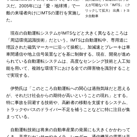
えが可能なバス「IMTS」（ク
スだ。2005年には「愛・地球博」で一
リックして拡大） 出典：トヨ
般の来場者向けにIMTSの運行を実施し
タ自動車
た。
現在の自動運転システムがIMTSなどと大きく異なるところは
「周辺環境認識技術」だという。IMTSは自動運転中、専用道に
埋設された磁気マーカーに沿って操舵し、加減速とブレーキは車
車間通信や地上信号装置などを基に制御する。現在、開発が進め
られている自動運転システムは、高度なセンシング技術と人工知
能を用いて、複雑な環境下における全ての障害物を識別すること
で実現する。
伊勢氏は「このところ自動運転への関心は過熱気味だと思える
が、それだけ社会からの期待が高いということの現れ」とする。
特に事故を回避する技術や、高齢者の移動を支援するシステム、
トラックやバスのドライバー不足を補うことなどに特に注目が集
まっている。
自動運転技術は将来の自動車産業の発展にも大きくかかわって
くる。高度なセンサーやカメラ、レーダー、通信機器の需要は高