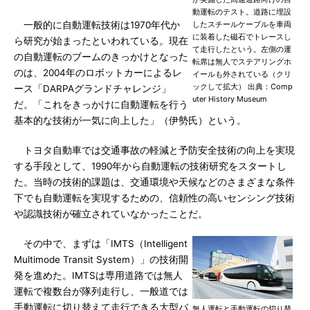
動運転のテスト。道路に埋設
一般的に自動運転技術は1970年代か
したスチールケーブルを車両
に装着した磁石でトレースし
ら研究が始まったといわれている。現在
て走行したという。左側の運
の自動運転のブームのきっかけとなった
転席は無人でステアリングホ
のは、2004年のロボットカーによるレ
イールも外されている（クリ
ックして拡大） 出典：Comp
ース「DARPAグランドチャレンジ」
uter History Museum
だ。「これをきっかけに自動運転を行う
基本的な技術が一気に向上した」（伊勢氏）という。
トヨタ自動車では交通事故の軽減と予防安全技術の向上を実現
する手段として、1990年から自動運転の技術研究をスタートし
た。当時の技術的課題は、交通環境や天候などのさまざまな条件
下でも自動運転を実現するための、信頼性の高いセンシング技術
や認識技術が確立されていなかったことだ。
その中で、まずは「IMTS（Intelligent
Multimode Transit System）」の技術開
発を進めた。IMTSは専用道路では無人
運転で複数台が隊列走行し、一般道では
手動運転に切り替えて走行できる大型バ
無人運転と手動運転の切り替