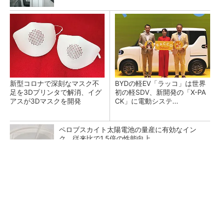
新型コロナで深刻なマスク不
BYDの軽EV「ラッコ」は世界
足を3Dプリンタで解消、イグ
初の軽SDV、新開発の「X-PA
アスが3Dマスクを開発
CK」に電動システ...
ペロブスカイト太陽電池の量産に有効なイン
ク、従来比で1.5倍の性能向上
すべてが絶景、収益も得られるその仕組みとは
PR(COCO VILLA on GOETHE)