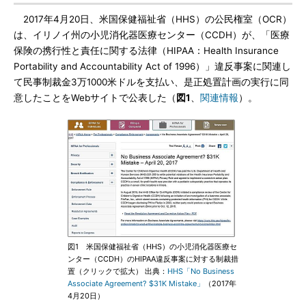
2017年4月20日、米国保健福祉省（HHS）の公民権室（OCR）
は、イリノイ州の小児消化器医療センター（CCDH）が、「医療
保険の携行性と責任に関する法律（HIPAA：Health Insurance
Portability and Accountability Act of 1996）」違反事案に関連し
て民事制裁金3万1000米ドルを支払い、是正処置計画の実行に同
意したことをWebサイトで公表した（
図1
、
関連情報
）。
図1 米国保健福祉省（HHS）の小児消化器医療セ
ンター（CCDH）のHIPAA違反事案に対する制裁措
置（クリックで拡大） 出典：
HHS「No Business
Associate Agreement? $31K Mistake」
（2017年
4月20日）