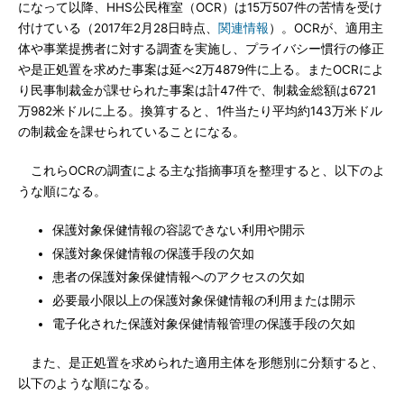
になって以降、HHS公民権室（OCR）は15万507件の苦情を受け
付けている（2017年2月28日時点、
関連情報
）。OCRが、適用主
体や事業提携者に対する調査を実施し、プライバシー慣行の修正
や是正処置を求めた事案は延べ2万4879件に上る。またOCRによ
り民事制裁金が課せられた事案は計47件で、制裁金総額は6721
万982米ドルに上る。換算すると、1件当たり平均約143万米ドル
の制裁金を課せられていることになる。
これらOCRの調査による主な指摘事項を整理すると、以下のよ
うな順になる。
保護対象保健情報の容認できない利用や開示
保護対象保健情報の保護手段の欠如
患者の保護対象保健情報へのアクセスの欠如
必要最小限以上の保護対象保健情報の利用または開示
電子化された保護対象保健情報管理の保護手段の欠如
また、是正処置を求められた適用主体を形態別に分類すると、
以下のような順になる。