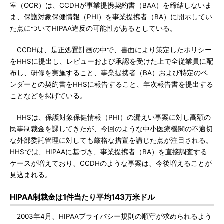
室（OCR）は、CCDHが事業提携契約書（BAA）を締結しないま
ま、保護対象保健情報（PHI）を事業提携者（BA）に開示してい
た点についてHIPAA違反の可能性があるとしている。
CCDHは、是正処置計画の中で、書面により策定したポリシー
をHHSに提出し、レビューおよび承認を受けた上で全従業員に配
布し、研修を実施すること、事業提携者（BA）および特定のベ
ンダーとの契約書をHHSに報告すること、年次報告書を提出する
ことなどを掲げている。
HHSは、保護対象保健情報（PHI）の漏えい事案に対し高額の
民事制裁金を課してきたが、今回のような中小医療機関の不適切
な外部委託管理に対しても厳格な措置を講じた点が注目される。
HHSでは、HIPAAに基づき、事業提携者（BA）を直接調査する
ケースが増えており、CCDHのような事案は、今後増えることが
見込まれる。
HIPAA制裁金は1件当たり平均143万米ドル
2003年4月、HIPAAプライバシー規則の順守が求められるよう