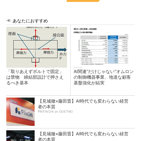
あなたにおすすめ
「取りあえずボルトで固定」
AI関連“だけじゃない”オムロン
は禁物 締結部設計で押さえ
の制御機器事業、地道な顧客
るべき基本
基盤強化が結実
【見城徹×藤田晋】AI時代でも変わらない経営
者の本質
PR(FINCHI on GOETHE)
【見城徹×藤田晋】AI時代でも変わらない経営
者の本質