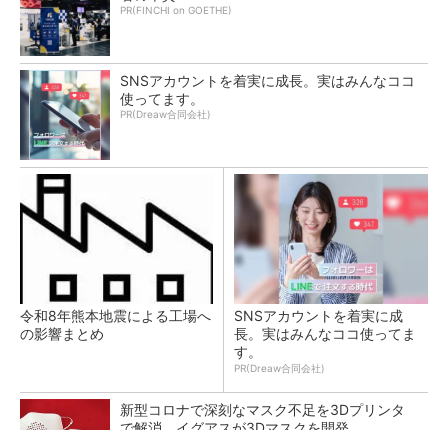
PR(FINCHI on GOETHE)
SNSアカウントを着実に成長。実はみんなココ
使ってます。
PR(Dreaw合同会社)
令和8年熊本地震による工場へ
SNSアカウントを着実に成
の影響まとめ
長。実はみんなココ使ってま
す。
PR(Dreaw合同会社)
新型コロナで深刻なマスク不足を3Dプリンタ
で解消、イグアスが3Dマスクを開発