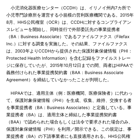
小児消化器医療センター（CCDH）は、イリノイ州内7カ所で
小児専門診療所を運営する小規模の営利医療機関である。2015年
8月、HHS公民権室（OCR）は、CCDHに対するコンプライアン
スレビューを開始し、同時並行で外部委託先の事業提携者
（BA：Business Associate）であるファイルファクス（Filefax
Inc.）に対する調査を実施した。その結果、ファイルファクス
は、2003年よりCCDHから提供された保護対象保健情報（PHI：
Protected Health Information）を含む記録をファイルストレー
ジに保存していたが、2015年10月12日までの間、両者はHIPAAで
義務付けられた事業提携契約書（BAA：Business Associate
Agreement）を締結していなかったことが判明した。
HIPAAでは、適用主体（例：医療機関、医療保険者）に代わっ
て、保護対象保健情報（PHI）を生成、収集、維持、交換する者
を事業提携者（BA：Business Associates）と定義している。事
業提携者（BA）は、適用主体と締結した事業提携契約書
（BAA）で認められた場合もしくは法令で要求された場合のみ、
保護対象保健情報（PHI）を利用／開示できる。この規定は、事
業提携者（BA）の下請事業者にも直接適用される。HHS公民権