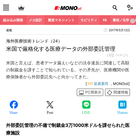
組み込み開発
メカ設計
製造マネジメント
モビリティ
FA
素材／化学
連載
2017年5月12日
海外医療技術トレンド（24）
米国で厳格化する医療データの外部委託管理
（1/2 ページ）
米国と言えば、患者データ漏えいなどの法令違反に関連して高額
の制裁金を課すことで知られている。その矛先が、医療機関や医
療保険者から外部委託先へと向かってきた。
[
笹原英司
，MONOist]
PC用表示
関連情報
Share
Post
LINE
Hatena
外部委託管理の不備で制裁金3万1000米ドルを課せられた医
療施設