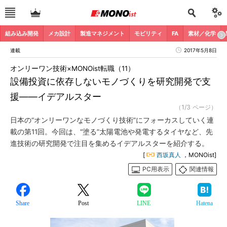
組み込み開発
メカ設計
製造マネジメント
モビリティ
FA
素材／化学
連載
2017年5月8日
オンリーワン技術×MONOist転職（11）
設備投資に依存しないモノづくりを研究開発で支
援――イデアルスター
（1/3 ページ）
日本の“オンリーワンなモノづくり技術”にフォーカスしていく連
載の第11回。今回は、“塗る”太陽電池や発電するタイヤなど、先
進技術の研究開発で注目を集めるイデアルスターを紹介する。
[
西坂真人
，MONOist]
PC用表示
関連情報
Share
Post
LINE
Hatena