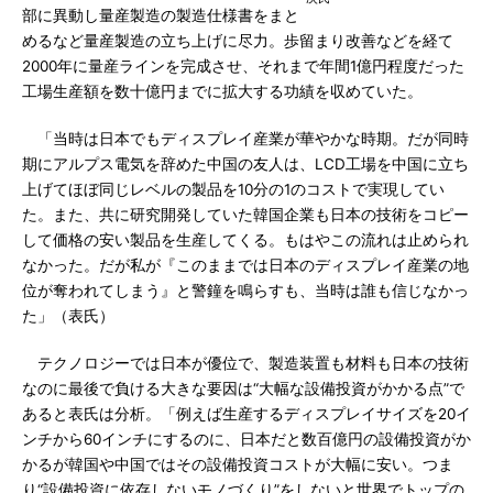
部に異動し量産製造の製造仕様書をまと
めるなど量産製造の立ち上げに尽力。歩留まり改善などを経て
2000年に量産ラインを完成させ、それまで年間1億円程度だった
工場生産額を数十億円までに拡大する功績を収めていた。
「当時は日本でもディスプレイ産業が華やかな時期。だが同時
期にアルプス電気を辞めた中国の友人は、LCD工場を中国に立ち
上げてほぼ同じレベルの製品を10分の1のコストで実現してい
た。また、共に研究開発していた韓国企業も日本の技術をコピー
して価格の安い製品を生産してくる。もはやこの流れは止められ
なかった。だが私が『このままでは日本のディスプレイ産業の地
位が奪われてしまう』と警鐘を鳴らすも、当時は誰も信じなかっ
た」（表氏）
テクノロジーでは日本が優位で、製造装置も材料も日本の技術
なのに最後で負ける大きな要因は“大幅な設備投資がかかる点”で
あると表氏は分析。「例えば生産するディスプレイサイズを20イ
ンチから60インチにするのに、日本だと数百億円の設備投資がか
かるが韓国や中国ではその設備投資コストが大幅に安い。つま
り“設備投資に依存しないモノづくり”をしないと世界でトップの