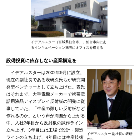
イデアルスター（宮城県仙台市）。仙台市内にあ
るインキュベーション施設にオフィスを構える
設備投資に依存しない産業構造を
イデアルスターは2002年9月に設立。
現在の副社長である表研次氏らが研究開
発型ベンチャーとして立ち上げた。表氏
はそれまで、大手電機メーカーで携帯電
話用液晶ディスプレイ反射板の開発に従
事していた。「生産の難しい反射板など
作れるのか」という声が周囲から上がる
中、入社2年目から反射板の試作ライン
立ち上げ、3年目には工場で設計・製造
イデアルスター 副社長の表研
ラインの立ち上げ、4年目には生産技術
次氏