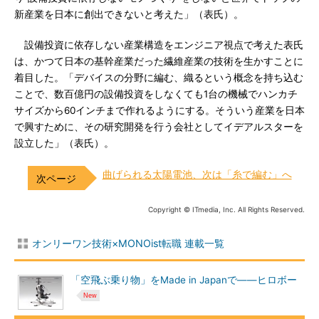
新産業を日本に創出できないと考えた」（表氏）。
設備投資に依存しない産業構造をエンジニア視点で考えた表氏
は、かつて日本の基幹産業だった繊維産業の技術を生かすことに
着目した。「デバイスの分野に編む、織るという概念を持ち込む
ことで、数百億円の設備投資をしなくても1台の機械でハンカチ
サイズから60インチまで作れるようにする。そういう産業を日本
で興すために、その研究開発を行う会社としてイデアルスターを
設立した」（表氏）。
曲げられる太陽電池、次は「糸で編む」へ
Copyright © ITmedia, Inc. All Rights Reserved.
オンリーワン技術×MONOist転職 連載一覧
「空飛ぶ乗り物」をMade in Japanで――ヒロボー