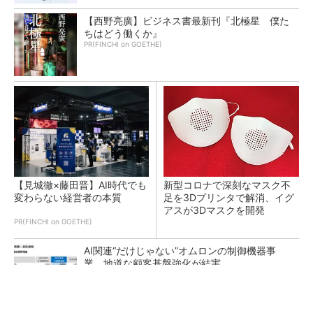
【西野亮廣】ビジネス書最新刊『北極星 僕た
ちはどう働くか』
PR(FINCHI on GOETHE)
【見城徹×藤田晋】AI時代でも
新型コロナで深刻なマスク不
変わらない経営者の本質
足を3Dプリンタで解消、イグ
アスが3Dマスクを開発
PR(FINCHI on GOETHE)
AI関連“だけじゃない”オムロンの制御機器事
業、地道な顧客基盤強化が結実