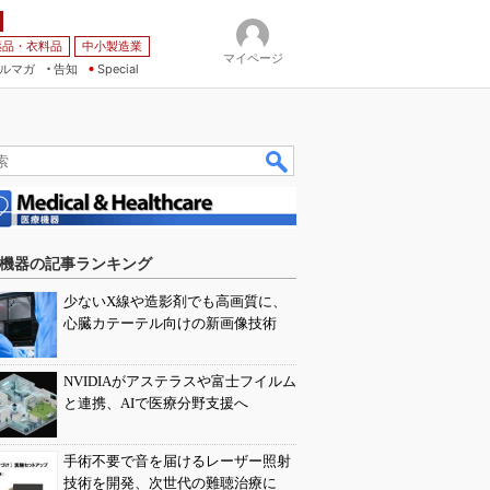
薬品・衣料品
中小製造業
マイページ
ルマガ
告知
Special
機器の記事ランキング
少ないX線や造影剤でも高画質に、
心臓カテーテル向けの新画像技術
NVIDIAがアステラスや富士フイルム
と連携、AIで医療分野支援へ
手術不要で音を届けるレーザー照射
技術を開発、次世代の難聴治療に