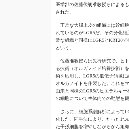
医学部の佐藤俊朗准教授らによるもの
された。
正常な大腸上皮の組織には幹細胞
れているのがLGR5だ。その分化細
常な組織と同様にLGR5とKRT2
という。
佐藤准教授らは先行研究で、ヒト
る技術（オルガノイド培養技術）
術を応用し、LGR5の遺伝子領域
オルガノイドを作製した。これを
由来と同様のLGR5のヒエラルキ
の細胞について生体内での動態を
さらに、細胞系譜解析によってLG
化した。同手法により、たった1つ
た子孫細胞を増やしながらがん組