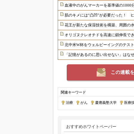
血液中のがんマーカーを基準値の1000
肌のキメには“凸凹”が必要だった！ 
花王が新たな保湿技術を構築、周囲の
オリゴヌクレオチドを高速に鎖伸長で
北中米W杯をウェルビーイングのテス
「記憶があるのに思い出せない」はな
この連載
関連キーワード
治療
|
がん
|
慶應義塾大学
|
医療
おすすめホワイトペーパー