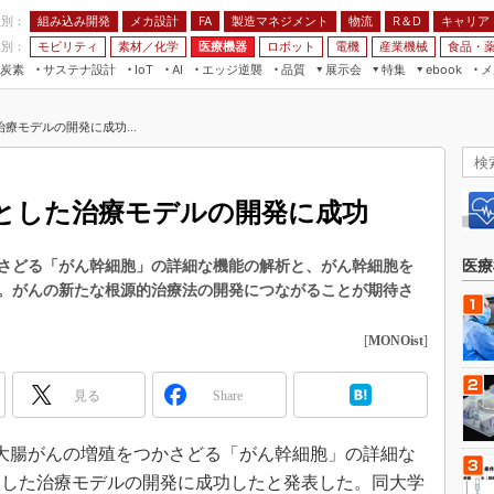
程別：
組み込み開発
メカ設計
製造マネジメント
物流
R＆D
キャリア
FA
業別：
モビリティ
素材／化学
医療機器
ロボット
電機
産業機械
食品・
炭素
サステナ設計
エッジ逆襲
品質
展示会
特集
メ
IoT
AI
ebook
伝承
組み込み開発
CEATEC
読者調査まとめ
編集後記
療モデルの開発に成功...
JIMTOF
保全
メカ設計
つながるクルマ
組込み/エッジ コンピューティング
ス
 AI
製造マネジメント
5G
展＆IoT/5Gソリューション展
VR／AR
FA
とした治療モデルの開発に成功
IIFES
モビリティ
フィールドサービス
国際ロボット展
素材／化学
FPGA
さどる「がん幹細胞」の詳細な機能の解析と、がん幹細胞を
医療
ジャパンモビリティショー
。がんの新たな根源的治療法の開発につながることが期待さ
組み込み画像技術
TECHNO-FRONTIER
組み込みモデリング
[
MONOist
]
人テク展
Windows Embedded
スマート工場EXPO
見る
Share
車載ソフト開発
EdgeTech+
ISO26262
日本ものづくりワールド
日、大腸がんの増殖をつかさどる「がん幹細胞」の詳細な
無償設計ツール
とした治療モデルの開発に成功したと発表した。同大学
AUTOMOTIVE WORLD