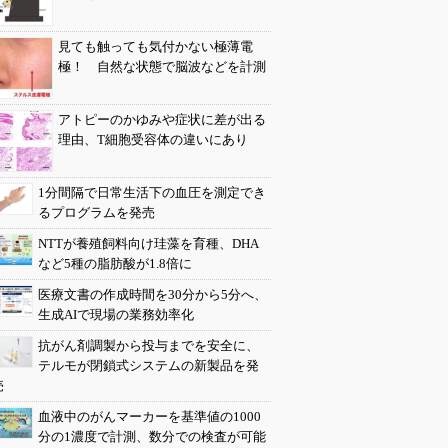
見ても触っても気付かない極薄電
極！ 自然な状態で脳波などを計測
アトピーのかゆみや症状に差が出る
理由、T細胞受容体の違いにあり
1分間隔で日常生活下の血圧を測定でき
るプログラムを発売
NTTが養殖飼料向け珪藻を育種、DHA
など5種の脂肪酸が1.8倍に
医療文書の作成時間を30分から5分へ、
生成AIで現場の業務効率化
抗がん剤調製から投与までを安全に、
テルモが閉鎖式システムの新製品を発
売
血液中のがんマーカーを基準値の1000
分の1濃度で計測、数分での検査が可能