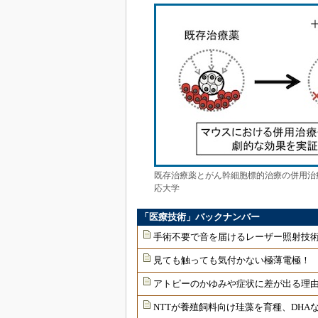
既存治療薬とがん幹細胞標的治療の併用治
応大学
「医療技術」バックナンバー
手術不要で音を届けるレーザー照射技
見ても触っても気付かない極薄電極！
アトピーのかゆみや症状に差が出る理由
NTTが養殖飼料向け珪藻を育種、DHAな