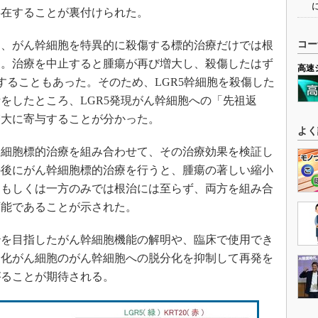
存在することが裏付けられた。
、がん幹細胞を特異的に殺傷する標的治療だけでは根
コー
た。治療を中止すると腫瘍が再び増大し、殺傷したはず
高速
することもあった。そのため、LGR5幹細胞を殺傷した
析をしたところ、LGR5発現がん幹細胞への「先祖返
増大に寄与することが分かった。
よく
細胞標的治療を組み合わせて、その治療効果を検証し
の後にがん幹細胞標的治療を行うと、腫瘍の著しい縮小
、もしくは一方のみでは根治には至らず、両方を組み合
可能であることが示された。
を目指したがん幹細胞機能の解明や、臨床で使用でき
分化がん細胞のがん幹細胞への脱分化を抑制して再発を
がることが期待される。