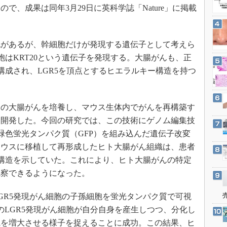
3Dプリンタ
で、成果は同年3月29日に英科学誌「Nature」に掲載
産業オープンネット展
デジタルツインとCAE
S＆OP
があるが、幹細胞だけが発現する遺伝子として考えら
インダストリー4.0
胞はKRT20という遺伝子を発現する。大腸がんも、正
イノベーション
0で構成され、LGR5を頂点とするヒエラルキー構造を持つ
製造業ビッグデータ
メイドインジャパン
の大腸がんを培養し、マウス生体内でがんを再構築す
植物工場
を開発した。今回の研究では、この技術にゲノム編集技
知財マネジメント
に緑色蛍光タンパク質（GFP）を組み込んだ遺伝子改変
海外生産
マウスに移植して再形成したヒト大腸がん組織は、患者
ー構造を示していた。これにより、ヒト大腸がんの特定
グローバル設計・開発
観察できるようになった。
制御セキュリティ
新型コロナへの対応
R5発現がん細胞の子孫細胞を蛍光タンパク質で可視
のLGR5発現がん細胞が自分自身を産生しつつ、分化し
織を増大させる様子を捉えることに成功。この結果、ヒ