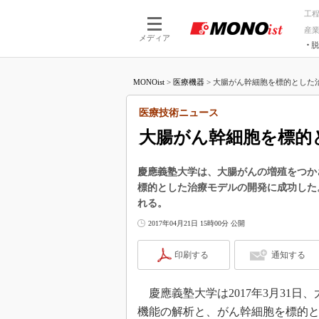
工
産
メディア
脱
つながる技術
AI×技術
MONOist
>
医療機器
>
大腸がん幹細胞を標的とした治
つながる工場
AI×設備
つながるサービ
Physical
医療技術ニュース
大腸がん幹細胞を標的
慶應義塾大学は、大腸がんの増殖をつか
標的とした治療モデルの開発に成功した
れる。
2017年04月21日 15時00分 公開
印刷する
通知する
慶應義塾大学は2017年3月31
機能の解析と、がん幹細胞を標的