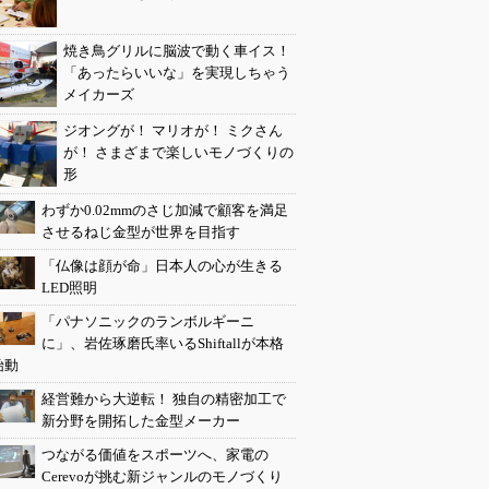
焼き鳥グリルに脳波で動く車イス！
「あったらいいな」を実現しちゃう
メイカーズ
ジオングが！ マリオが！ ミクさん
が！ さまざまで楽しいモノづくりの
形
わずか0.02mmのさじ加減で顧客を満足
させるねじ金型が世界を目指す
「仏像は顔が命」日本人の心が生きる
LED照明
「パナソニックのランボルギーニ
に」、岩佐琢磨氏率いるShiftallが本格
始動
経営難から大逆転！ 独自の精密加工で
新分野を開拓した金型メーカー
つながる価値をスポーツへ、家電の
Cerevoが挑む新ジャンルのモノづくり