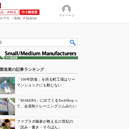
薬品・衣料品
中小製造業
マイページ
ルマガ
告知
Special
製造業の記事ランキング
「100年防食」を誇る町工場はリー
マンショックにも動じない
「MAKERS」に出てくるTechShopっ
て、会員制トレーニングジムみたい
ファブラボ鎌倉が教える21世紀の
「読み・書き・そろばん」