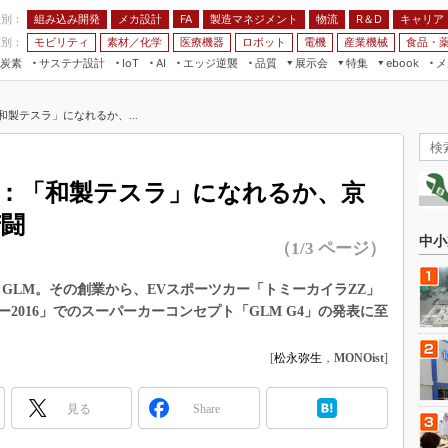
程別：
組み込み開発
メカ設計
製造マネジメント
物流
R＆D
キャリア
FA
業別：
モビリティ
素材／化学
医療機器
ロボット
電機
産業機械
食品・
炭素
サステナ設計
エッジ逆襲
品質
展示会
特集
メ
IoT
AI
ebook
伝承
組み込み開発
CEATEC
読者調査まとめ
編集後記
製テスラ」になれるか、...
JIMTOF
保全
メカ設計
つながるクルマ
組込み/エッジ コンピューティング
ス
 AI
製造マネジメント
5G
展＆IoT/5Gソリューション展
VR／AR
FA
）：「和製テスラ」になれるか、京
IIFES
モビリティ
フィールドサービス
苦闘
国際ロボット展
素材／化学
FPGA
中小
（1/3 ページ）
ジャパンモビリティショー
組み込み画像技術
TECHNO-FRONTIER
GLM。その創業から、EVスポーツカー「トミーカイラZZ」
組み込みモデリング
2016」でのスーパーカーコンセプト「GLM G4」の発表に至
人テク展
Windows Embedded
スマート工場EXPO
[
松永弥生
，
MONOist
]
車載ソフト開発
EdgeTech+
ISO26262
日本ものづくりワールド
見る
Share
無償設計ツール
AUTOMOTIVE WORLD