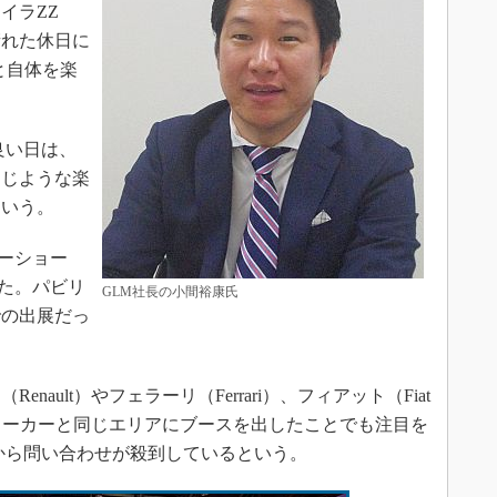
イラZZ
晴れた休日に
と自体を楽
良い日は、
同じような楽
という。
ターショー
した。パビリ
GLM社長の小間裕康氏
での出展だっ
ault）やフェラーリ（Ferrari）、フィアット（Fiat
自動車メーカーと同じエリアにブースを出したことでも注目を
から問い合わせが殺到しているという。