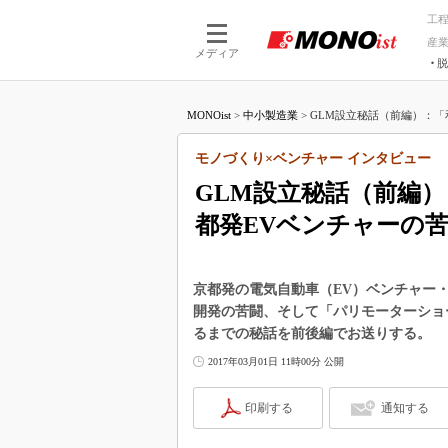
工
産
メディア
脱
つながる技術
AI×技術
MONOist
>
中小製造業
>
GLM設立秘話（前編）：「和
つながる工場
AI×設備
つながるサービ
Physical
モノづくり×ベンチャー インタビュー
GLM設立秘話（前編
都発EVベンチャーの
京都発の電気自動車（EV）ベンチャー・
開発の苦闘、そして「パリモーターショー
るまでの秘話を前後編でお送りする。
2017年03月01日 11時00分 公開
印刷する
通知する