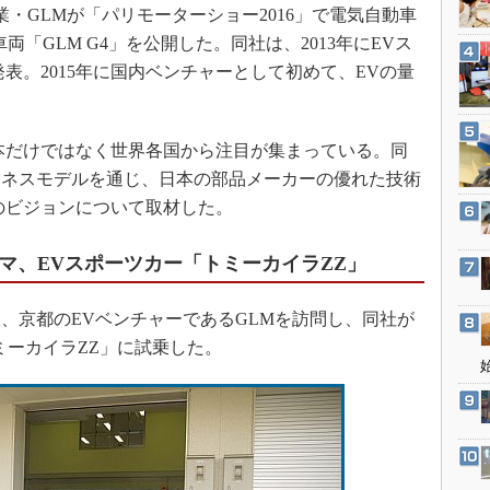
3Dプリンタ
業・GLMが「パリモーターショー2016」で電気自動車
産業オープンネット展
デジタルツインとCAE
「GLM G4」を公開した。同社は、2013年にEVス
表。2015年に国内ベンチャーとして初めて、EVの量
S＆OP
インダストリー4.0
イノベーション
本だけではなく世界各国から注目が集まっている。同
製造業ビッグデータ
ジネスモデルを通じ、日本の部品メーカーの優れた技術
のビジョンについて取材した。
メイドインジャパン
植物工場
マ、EVスポーツカー「トミーカイラZZ」
知財マネジメント
海外生産
、京都のEVベンチャーであるGLMを訪問し、同社が
ミーカイラZZ」に試乗した。
グローバル設計・開発
制御セキュリティ
新型コロナへの対応