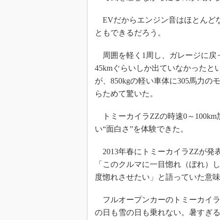
EVだからエンジン音はほとんど
ともできるだろう。
周囲を軽く1周し、ガレージに戻っ
45kmぐらいしか出ていなかった
が、850kgの軽い車体に305馬
らためて驚いた。
トミーカイラZZの時速0～100k
い“面白さ”を体験できた。
2013年春にトミーカイラZZが
「このクルマに一目惚れ（ぼれ）
度惚れさせたい」と語っていた意
フルオープンカーのトミーカイラ
の日も雪の日も乗れない。暑すぎ