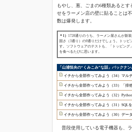
もやし、葱、ごまの6種類あるとすると
せをラーメン店の壁に貼ることは
数は爆発します。
＊1）
1728通りのうち、ラーメン屋さんが
固さ（3通り）の9通りだけでしょう。トッ
す。ソフトウェアのテストも、「トッピング
を食べるたびに思います。
「山浦恒央の“くみこみ”な話」バックナン
イチから全部作ってみよう（34）マル
イチから全部作ってみよう（33）「排
イチから全部作ってみよう（32）Pyth
イチから全部作ってみよう（31）SQ
イチから全部作ってみよう（30）デー
普段使用している電子機器も、ラ