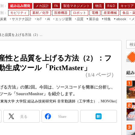
程別：
組み込み開発
メカ設計
製造マネジメント
物流
R＆D
キャリア
FA
業別：
モビリティ
素材／化学
医療機器
ロボット
電機
産業機械
食品・
炭素
サステナ設計
エッジ逆襲
品質
展示会
特集
メ
IoT
AI
ebook
伝承
組み込み開発
CEATEC
読者調査まとめ
編集後記
と品質を上げる方法（2）...
JIMTOF
保全
メカ設計
つながるクルマ
組込み/エッジ コンピューティング
ス
 AI
製造マネジメント
5G
展＆IoT/5Gソリューション展
VR／AR
FA
産性と品質を上げる方法（2）：フ
IIFES
モビリティ
フィールドサービス
成ツール「PictMaster」
国際ロボット展
素材／化学
FPGA
組み
（1/4 ページ）
ジャパンモビリティショー
組み込み画像技術
TECHNO-FRONTIER
げる方法」の第2回。今回は、ソースコードを簡単に分析し、
組み込みモデリング
「SourceMonitor」を紹介します。
人テク展
Windows Embedded
東海大学 大学院 組込み技術研究科 非常勤講師（工学博士）
，
MONOist
]
スマート工場EXPO
車載ソフト開発
EdgeTech+
見る
Share
ISO26262
日本ものづくりワールド
無償設計ツール
AUTOMOTIVE WORLD