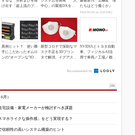
するな 分析まひを抜
システムを開発 「人
書最新刊『北極星 僕
け出す「超上流のプロ
中心」の製造DXを自
たちはどう働くか』
トタイピング」
走させた3社の方法
PR(FINCHI on GOETHE)
異例ヒット？ 使い勝
新型コロナで深刻なマ
NVIDIAとトヨタ自動
手にこだわったオムロ
スク不足を3Dプリン
車、フィジカルAI活
ンの“オープンな”IO-L
タで解消、イグアスが
用で車両／工場／都市
inkマスター
3Dマスクを開発
を連携
Recommended by
PR
～6月）
住宅設備・家電メーカーが検討すべき課題
スマホライクな操作感」をどう実現する？
で信頼性の高いシステム構築のヒント