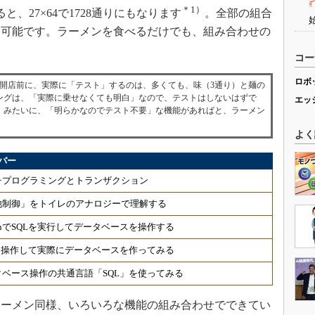
＊1）
、27×64で1728通りにもなります
。全部の組合
不可能です。ラーメンを食べるだけでも、組み合わせの
コー
ロボ
新装開店前に、実際に「テスト」するのは、多くても、味（3通り）と麺の
ピングは、「実際に乗せなくても明白」なので、テストはしないはずで
エッ
」みたいに、「明らかなのでテスト不要」な機能があればと、ラーメン
よく
バー
チプログラミングとトランザクション
他制御」をトイレのアナロジーで理解する
onでSQLを実行してデータベースを操作する
Lを操作して実際にデータベースを作ってみる
タベース操作の共通言語「SQL」を使ってみる
ーメン同様、いろいろな機能の組み合わせでできてい