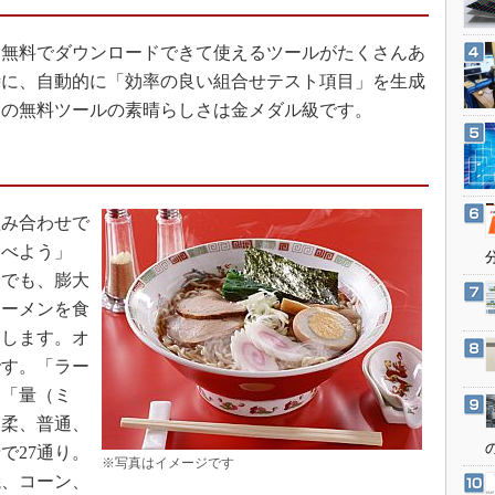
3Dプリンタ
産業オープンネット展
デジタルツインとCAE
無料でダウンロードできて使えるツールがたくさんあ
S＆OP
時に、自動的に「効率の良い組合せテスト項目」を生成
この無料ツールの素晴らしさは金メダル級です。
インダストリー4.0
イノベーション
製造業ビッグデータ
メイドインジャパン
み合わせで
植物工場
食べよう」
けでも、膨大
知財マネジメント
ラーメンを食
海外生産
とします。オ
グローバル設計・開発
です。「ラー
制御セキュリティ
」「量（ミ
新型コロナへの対応
（柔、普通、
で27通り。
※写真はイメージです
焼、コーン、