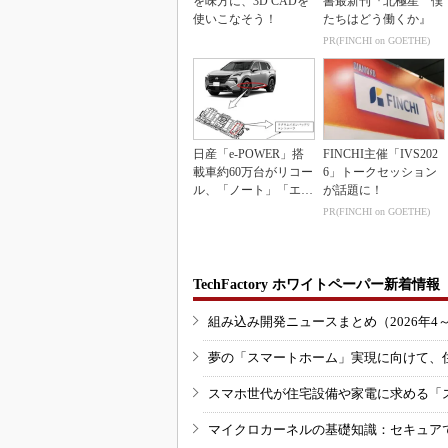
を味方に、3D CADを
書最新刊『北極星 僕
使いこなそう！
たちはどう働くか』
PR(FINCHI on GOETHE)
日産「e-POWER」搭
FINCHI主催「IVS202
載車約60万台がリコー
6」トークセッション
ル、「ノート」「エク
が話題に！
ストレイル」な...
PR(FINCHI on GOETHE)
TechFactory ホワイトペーパー新着情報
組み込み開発ニュースまとめ（2026年4
夢の「スマートホーム」実現に向けて、
スマホ世代が住宅設備や家電に求める「
マイクロカーネルの基礎知識：セキュア