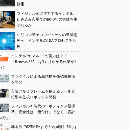
技術
フィジカルAIに注力するインテル、
組み込み市場での約40年の実績を生
かせるか
シリコン量子コンピュータの量産開
発へ、インテルの18Aプロセスを活
用
インテル“ヤマネコ”の実力は？／
「Renesas 365」は3カ月かかる作業が1
分に
フラクタルによる高精度画像認識技術
を開発
市販アルミフレームを使えるレール走
行型AI監視ロボットを開発
フィジカルAI時代のロボティクス新標
準、安全性は「後付け」でなく「設計
の核心」
基本波で625MHzまでの高周波に対応す