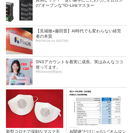
の“オープンな”IO-Linkマスター
【見城徹×藤田晋】AI時代でも変わらない経営
者の本質
PR(FINCHI on GOETHE)
SNSアカウントを着実に成長。実はみんなココ
使ってます。
PR(Dreaw合同会社)
新型コロナで深刻なマスク不
AI関連“だけじゃない”オムロン