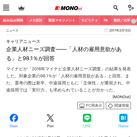
組み込み開発
メカ設計
製造マネジメント
モビリティ
FA
素材／化学
ニュース
2017年2月13日
キャリアニュース
企業人材ニーズ調査――「人材の雇用意欲があ
る」と98.1％が回答
マイナビが「2016年マイナビ企業人材ニーズ調査」の結果を発表
した。対象企業の98.1％が「人材の雇用意欲がある」と回答。ま
た、選考の際は新卒、中途採用ともに「主体性」が重視され、中
途採用では「実行力」も求められていることが分かった。
[MONOist]
PC用表示
関連情報
Share
Post
LINE
Hatena