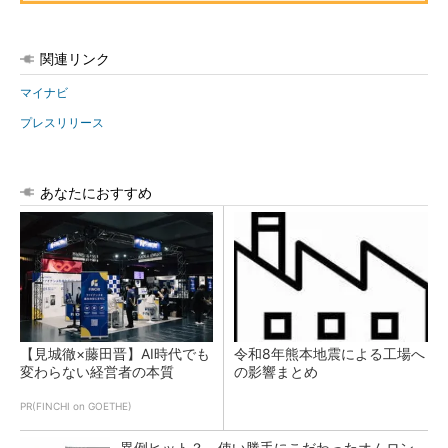
関連リンク
マイナビ
プレスリリース
あなたにおすすめ
【見城徹×藤田晋】AI時代でも
令和8年熊本地震による工場へ
変わらない経営者の本質
の影響まとめ
PR(FINCHI on GOETHE)
異例ヒット？ 使い勝手にこだわったオムロン