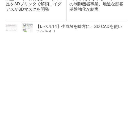
足を3Dプリンタで解消、イグ
の制御機器事業、地道な顧客
アスが3Dマスクを開発
基盤強化が結実
【レベル14】生成AIを味方に、3D CADを使い
こなそう！
SNSアカウントを着実に成長。実はみんなココ
使ってます。
PR(Dreaw合同会社)
「取りあえずボルトで固定」は禁物 締結部設
計で押さえるべき基本