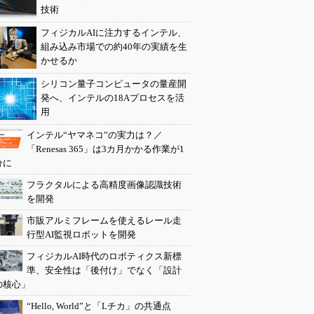
技術
フィジカルAIに注力するインテル、
組み込み市場での約40年の実績を生
かせるか
シリコン量子コンピュータの量産開
発へ、インテルの18Aプロセスを活
用
インテル“ヤマネコ”の実力は？／
「Renesas 365」は3カ月かかる作業が1
分に
フラクタルによる高精度画像認識技術
を開発
市販アルミフレームを使えるレール走
行型AI監視ロボットを開発
フィジカルAI時代のロボティクス新標
準、安全性は「後付け」でなく「設計
の核心」
“Hello, World”と「Lチカ」の共通点