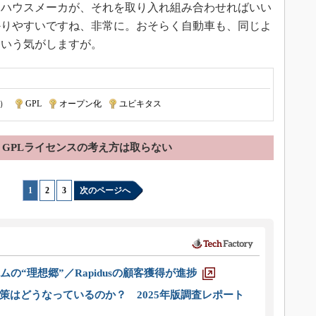
なハウスメーカが、それを取り入れ組み合わせればいい
かりやすいですね、非常に。おそらく自動車も、同じよ
という気がしますが。
構）
|
GPL
|
オープン化
|
ユビキタス
GPLライセンスの考え方は取らない
1
|
2
|
3
次のページへ
ムの“理想郷”／Rapidusの顧客獲得が進捗
策はどうなっているのか？ 2025年版調査レポート