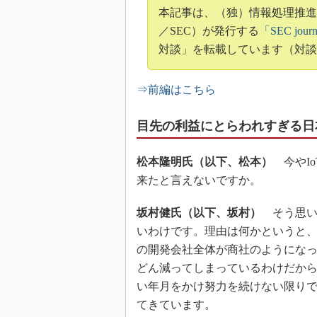
本記事は、（独）情報処理推進
／SEC）が発行する
「SEC jour
対談」を転載しています（対談時
⇒前編はこちら
目先の利益にとらわれすぎる日
松本隆明氏（以下、松本）
今やIo
来たと言えないですか。
坂村健氏（以下、坂村）
そう思い
いわけです。理由は何かというと
の開発会社全体が商社のようにな
どん減ってしまっているわけだか
い年月をかけ努力を続けない限り
てきています。