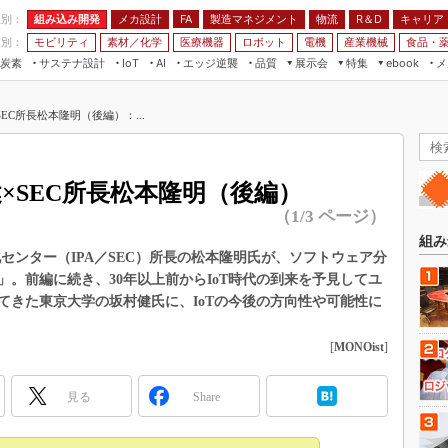
程別：
組み込み開発
メカ設計
製造マネジメント
物流
R＆D
キャリア
FA
業別：
モビリティ
素材／化学
医療機器
ロボット
電機
産業機械
食品・
炭素
サステナ設計
エッジ逆襲
品質
展示会
特集
メ
IoT
AI
ebook
伝承
組み込み開発
CEATEC
読者調査まとめ
編集後記
EC所長松本隆明（後編）：...
JIMTOF
保全
メカ設計
つながるクルマ
組込み/エッジ コンピューティング
ス
 AI
製造マネジメント
5G
展＆IoT/5Gソリューション展
VR／AR
FA
健×SEC所長松本隆明（後編）
IIFES
モビリティ
フィールドサービス
（1/3 ページ）
国際ロボット展
素材／化学
FPGA
組み
ジャパンモビリティショー
センター（IPA／SEC）所長の松本隆明氏が、ソフトウェア分
組み込み画像技術
。前編に続き、30年以上前からIoT時代の到来を予見してユ
TECHNO-FRONTIER
てきた東京大学の坂村健氏に、IoTの今後の方向性や可能性に
組み込みモデリング
人テク展
Windows Embedded
スマート工場EXPO
[
MONOist
]
車載ソフト開発
EdgeTech+
ISO26262
見る
Share
日本ものづくりワールド
無償設計ツール
AUTOMOTIVE WORLD