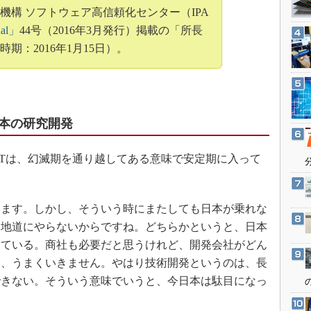
3Dプリンタ
機構 ソフトウェア高信頼化センター（IPA
産業オープンネット展
デジタルツインとCAE
nal」
44号（2016年3月発行）掲載の「所長
期：2016年1月15日）。
S＆OP
インダストリー4.0
イノベーション
製造業ビッグデータ
本の研究開発
メイドインジャパン
植物工場
Tは、幻滅期を通り越してある意味で安定期に入って
知財マネジメント
海外生産
ます。しかし、そういう時にまたしても日本が乗れな
グローバル設計・開発
、地道にやらないからですね。どちらかというと、日本
制御セキュリティ
っている。商社も必要だと思うけれど、開発会社がどん
ら、うまくいきません。やはり技術開発というのは、長
新型コロナへの対応
できない。そういう意味でいうと、今日本は駄目になっ