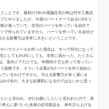
ことです。最初のTRON電脳住宅の時は竹中工務店
プとやりましたが、今度のパートナーであるLIXILと
性格が違っていて、住宅のパーツを作っている会社で
ーツで作られていますから、パーツを作っている会社が
、与える影響力は非常に大きいということです。
社やハウスメーカが作った場合は、すべて特注になって
宅にしてもPAPIにしても、非常に高かった。たくさん
ILは、室内ドアだけでも、年間何十万も作って売ってい
う規模です。そういう企業がIoTパーツを作り始めた
売っているわけですから、与える影響力が全く違いま
はIoT化の、大きな起爆剤になるのではないかと思っ
賭けたいと言われ、ぜひお願いしたいと言われたので、喜
Tの考えに基づいた未来の住宅部品を、来年立ち上げる