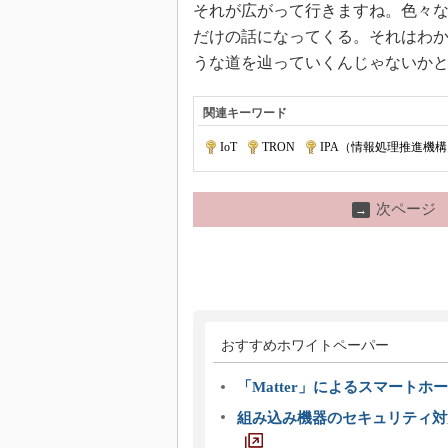
それが広がって行きますね。色々
だけの話になってくる。それはわ
うな道を辿っていくんじゃないか
関連キーワード
IoT
|
TRON
|
IPA（情報処理推進機
次ページ
→
おすすめホワイトペーパー
「Matter」によるスマートホー
組み込み機器のセキュリティ対