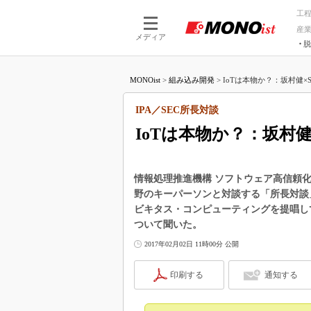
工
産
メディア
脱
つながる技術
AI×技術
MONOist
>
組み込み開発
>
IoTは本物か？：坂村健×S
つながる工場
AI×設備
つながるサービ
Physical
IPA／SEC所長対談
IoTは本物か？：坂村
情報処理推進機構 ソフトウェア高信頼化
野のキーパーソンと対談する「所長対談」
ビキタス・コンピューティングを提唱し
ついて聞いた。
2017年02月02日 11時00分 公開
印刷する
通知する