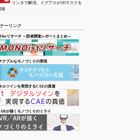
リンタで解消、イグアスが3Dマスクを
開発
ナーリンク
NOistリサーチ ～読者調査レポートまとめ～
テナブルなモノづくりの実現
タルツインを実現するCAEの真価
／ARが描くモノづくりのミライ