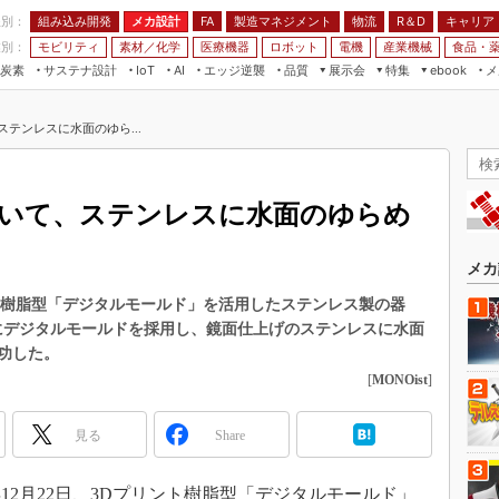
程別：
組み込み開発
メカ設計
製造マネジメント
物流
R＆D
キャリア
FA
業別：
モビリティ
素材／化学
医療機器
ロボット
電機
産業機械
食品・
炭素
サステナ設計
エッジ逆襲
品質
展示会
特集
メ
IoT
AI
ebook
伝承
組み込み開発
CEATEC
読者調査まとめ
編集後記
テンレスに水面のゆら...
JIMTOF
保全
メカ設計
つながるクルマ
組込み/エッジ コンピューティング
ス
 AI
製造マネジメント
5G
展＆IoT/5Gソリューション展
VR／AR
FA
用いて、ステンレスに水面のゆらめ
IIFES
モビリティ
フィールドサービス
国際ロボット展
素材／化学
FPGA
メカ
ジャパンモビリティショー
組み込み画像技術
ト樹脂型「デジタルモールド」を活用したステンレス製の器
TECHNO-FRONTIER
型にデジタルモールドを採用し、鏡面仕上げのステンレスに水面
組み込みモデリング
人テク展
功した。
Windows Embedded
[
MONOist
]
スマート工場EXPO
車載ソフト開発
EdgeTech+
見る
Share
ISO26262
日本ものづくりワールド
無償設計ツール
AUTOMOTIVE WORLD
12月22日、3Dプリント樹脂型「デジタルモールド」