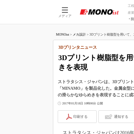
工
産
メディア
脱
つながる技術
AI×技術
MONOist
>
メカ設計
>
3Dプリント樹脂型を用いて、ス
つながる工場
AI×設備
つながるサービ
Physical
3Dプリンタニュース
3Dプリント樹脂型を
きを表現
ストラタシス・ジャパンは、3Dプリン
「MINAMO」を製品化した。金属金
の滑らかなゆらめきを表現することに成
2017年01月18日 10時00分 公開
印刷する
通知する
ストラタシス・ジャパンは2016年