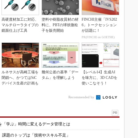
高硬度材加工に対応、
塗料や樹脂改質材の材
FINCHI主催「IVS202
マルチローラタイプの
料に、PBTの球状微粒
6」トークセッション
鏡面仕上げ工具
子を販売開始
が話題に！
PR(FINCHI on GOETHE)
ルネサスが高崎工場を
幾何公差の基準「デー
【レベル14】生成AI
閉鎖へ、かつてはSiC
タム」を理解しよう
を味方に、3D CADを
デバイス生産の計画も
使いこなそう！
Recommended by
PR
を「学ぶ」時間に変えるデータ管理とは
用 課題のトップは「技術やスキル不足」