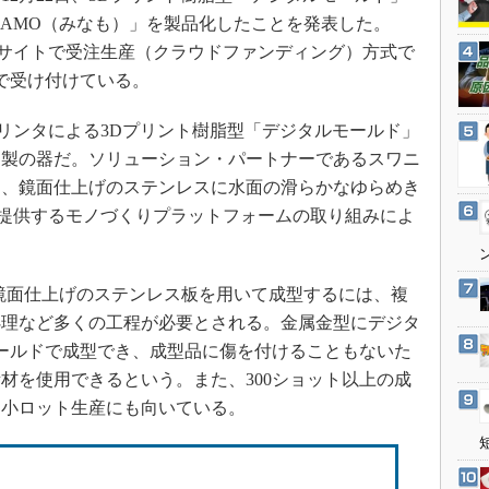
3Dプリンタ
産業オープンネット展
NAMO（みなも）」を製品化したことを発表した。
デジタルツインとCAE
ェブサイトで受注生産（クラウドファンディング）方式で
S＆OP
まで受け付けている。
インダストリー4.0
 3Dプリンタによる3Dプリント樹脂型「デジタルモールド」
イノベーション
ス製の器だ。ソリューション・パートナーであるスワニ
製造業ビッグデータ
て、鏡面仕上げのステンレスに水面の滑らかなゆらめき
メイドインジャパン
Sが提供するモノづくりプラットフォームの取り組みによ
植物工場
知財マネジメント
鏡面仕上げのステンレス板を用いて成型するには、複
海外生産
処理など多くの工程が必要とされる。金属金型にデジタ
グローバル設計・開発
ールドで成型でき、成型品に傷を付けることもないた
材を使用できるという。また、300ショット以上の成
制御セキュリティ
く小ロット生産にも向いている。
新型コロナへの対応