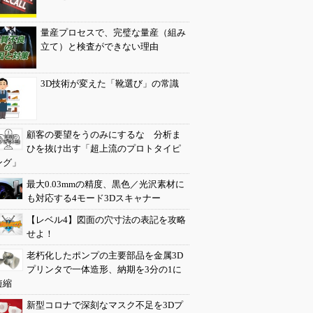
量産プロセスで、完璧な量産（組み
立て）と検査ができない理由
3D技術が変えた「靴選び」の常識
顧客の要望をうのみにするな 分析ま
ひを抜け出す「超上流のプロトタイピ
ング」
最大0.03mmの精度、黒色／光沢素材に
も対応する4モード3Dスキャナー
【レベル4】図面の穴寸法の表記を攻略
せよ！
老朽化したポンプの主要部品を金属3D
プリンタで一体造形、納期を3分の1に
短縮
新型コロナで深刻なマスク不足を3Dプ