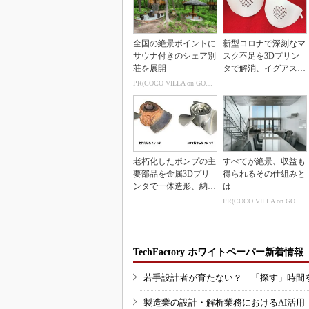
全国の絶景ポイントに
新型コロナで深刻なマ
サウナ付きのシェア別
スク不足を3Dプリン
荘を展開
タで解消、イグアスが
3Dマスクを開発
PR(COCO VILLA on GOETHE)
老朽化したポンプの主
すべてが絶景、収益も
要部品を金属3Dプリ
得られるその仕組みと
ンタで一体造形、納期
は
を3分の1に短縮
PR(COCO VILLA on GOETHE)
TechFactory ホワイトペーパー新着情報
若手設計者が育たない？ 「探す」時間
製造業の設計・解析業務におけるAI活