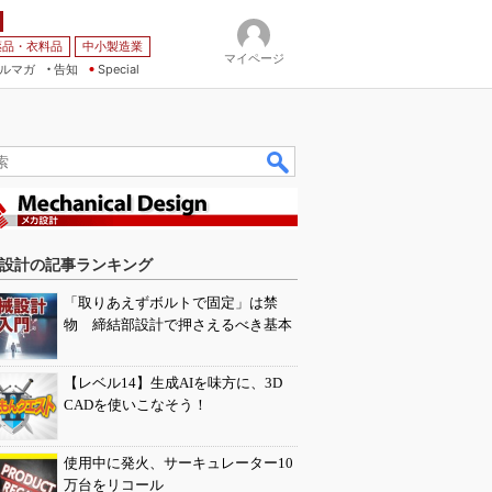
薬品・衣料品
中小製造業
マイページ
ルマガ
告知
Special
設計の記事ランキング
「取りあえずボルトで固定」は禁
物 締結部設計で押さえるべき基本
【レベル14】生成AIを味方に、3D
CADを使いこなそう！
使用中に発火、サーキュレーター10
万台をリコール