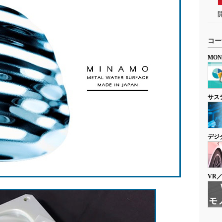
コー
MO
サス
デジ
VR