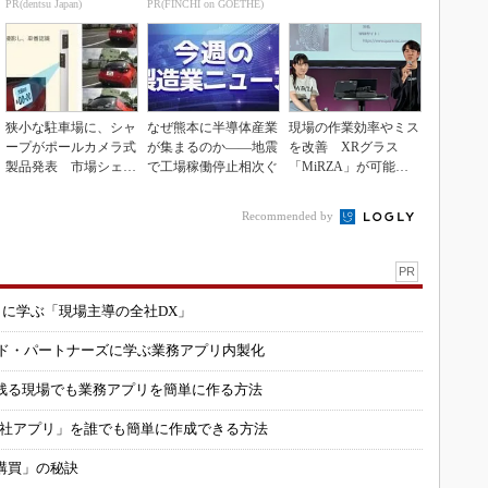
PR(dentsu Japan)
PR(FINCHI on GOETHE)
狭小な駐車場に、シャ
なぜ熊本に半導体産業
現場の作業効率やミス
ープがポールカメラ式
が集まるのか――地震
を改善 XRグラス
製品発表 市場シェア
で工場稼働停止相次ぐ
「MiRZA」が可能に
10％目指す
するピッキングDX
の...
Recommended by
PR
コに学ぶ「現場主導の全社DX」
ルド・パートナーズに学ぶ業務アプリ内製化
残る現場でも業務アプリを簡単に作る方法
自社アプリ」を誰でも簡単に作成できる方法
購買」の秘訣