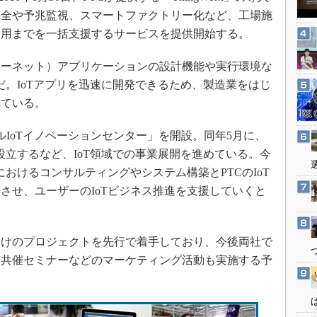
3Dプリンタ
産業オープンネット展
保全や予兆監視、スマートファクトリー化など、工場施
デジタルツインとCAE
運用までを一括支援するサービスを提供開始する。
S＆OP
のインターネット）アプリケーションの設計機能や実行環境な
インダストリー4.0
だ。IoTアプリを迅速に開発できるため、製造業をはじ
イノベーション
れている。
製造業ビッグデータ
ルIoTイノベーションセンター」を開設。同年5月に、
メイドインジャパン
設立するなど、IoT領域での事業展開を進めている。今
植物工場
におけるコンサルティングやシステム構築とPTCのIoT
知財マネジメント
させ、ユーザーのIoTビジネス推進を支援していくと
海外生産
グローバル設計・開発
けのプロジェクトを先行で着手しており、今後両社で
制御セキュリティ
、共催セミナーなどのマーケティング活動も実施する予
新型コロナへの対応