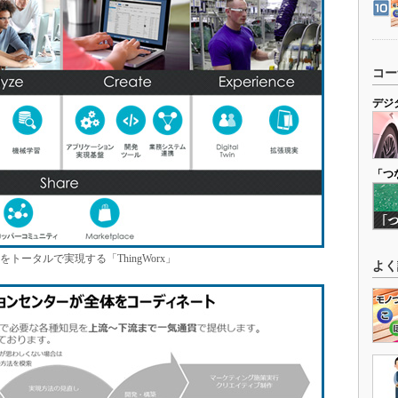
コー
デジ
「つ
ムをトータルで実現する「ThingWorx」
よく