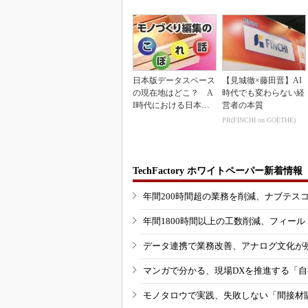
inkマスター
能集約
日本版データスペース
【見城徹×藤田晋】AI
の現在地はどこ？ A
時代でも変わらない経
I時代における日本の
営者の本質
勝ち筋について
PR(FINCHI on GOETHE)
TechFactory ホワイトペーパー新着情報
年間200時間超の業務を削減、ナブテス
年間1800時間以上の工数削減、フィー
データ連携で業務改善、アナログ文化が
マンガで分かる、現場DXを推進する「
モノタロウで実践、失敗しない「間接材