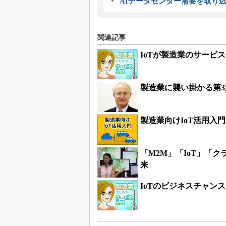
AIデータセンター需要を取り
関連記事
IoTが製造業のサービ
製造業に襲い掛かる第3
製造業向けIoT活用入門
「M2M」「IoT」「
来
IoTのビジネスチャン