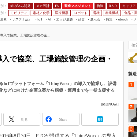
程別：
組み込み開発
メカ設計
製造マネジメント
物流
R＆D
キャリア
FA
業別：
モビリティ
素材／化学
医療機器
ロボット
電機
産業機械
食品・
炭素
サステナ設計
エッジ逆襲
品質
展示会
特集
メ
IoT
AI
ebook
伝承
組み込み開発
CEATEC
読者調査まとめ
編集後記
ム導入で協業、工場施設管理の企...
JIMTOF
保全
メカ設計
つながるクルマ
組込み/エッジ コンピューティング
ス
 AI
製造マネジメント
5G
展＆IoT/5Gソリューション展
VR／AR
FA
ム導入で協業、工場施設管理の企画・
IIFES
モビリティ
フィールドサービス
国際ロボット展
素材／化学
FPGA
製造
ジャパンモビリティショー
組み込み画像技術
IoTプラットフォーム「ThingWorx」の導入で協業し、設備
TECHNO-FRONTIER
化などに向けた企画立案から構築・運用までを一括支援する
組み込みモデリング
人テク展
Windows Embedded
[
MONOist
]
スマート工場EXPO
車載ソフト開発
EdgeTech+
見る
Share
ISO26262
日本ものづくりワールド
無償設計ツール
AUTOMOTIVE WORLD
6年8月30日、PTCが提供する「ThingWorx」の導入