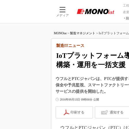
工
産
メディア
脱
つながる技術
AI×技術
MONOist
>
製造マネジメント
>
IoTプラットフォー
つながる工場
AI×設備
つながるサービ
Physical
製造ITニュース
IoTプラットフォー
構築・運用を一括支援
ウフルとPTCジャパンは、PTCが提供する
保全や予兆監視、スマートファクトリー
サービスの提供を開始した。
2016年09月13日 09時00分 公開
印刷する
通知する
ウフルとPTCジャパン（PTC）は201