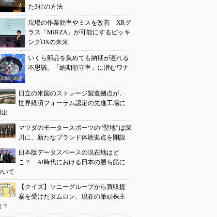
た3社の方法
現場の作業効率やミスを改善 XRグ
ラス「MiRZA」が可能にするピッキ
ングDXの未来
いくら部品を集めても納期が遅れる
不思議、「納期順守率」に潜むワナ
日立の米国のストレージ製造拠点が、
世界経済フォーラム認定の先進工場に
選出
マツダのモータースポーツの“聖地”は深
川に、新たなブランド体験拠点を開設
日本版データスペースの現在地はど
こ？ AI時代における日本の勝ち筋に
ついて
【クイズ】ソニーグループから買収提
案を受けたタムロン、現在の筆頭株主
は？