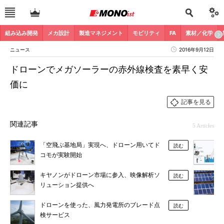
組み込み開発
メカ設計
製造マネジメント
モビリティ
FA
素材／化学
ニュース
2016年9月12日
ドローンでメガソーラーの赤外線検査を素早く安
価に
記事を見る
関連記事
5 Articles
「空飛ぶ基地局」実現へ、ドローン用いてド
読む
コモが実験開始
キヤノンがドローン市場に参入、映像解析ソ
読む
リューション提供へ
ドローンを使った、風力発電所のブレード点
読む
検サービス