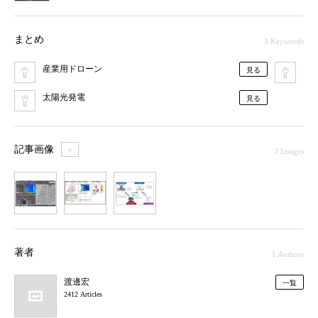
まとめ
3 Keywords
産業用ドローン
メ
見る
太陽光発電
見る
記事画像
＋
3 Images
1
2
3
著者
1 Authors
渡邊宏
一覧
2412 Articles