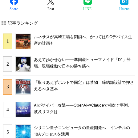
Share
Post
LINE
Hatena
記事ランキング
ルネサスが高崎工場を閉鎖へ、かつてはSiCデバイス生
産の計画も
あえて歩かせない――準国産ヒューマノイド「D1」登
場、現場稼働で日本の勝ち筋へ
「取りあえずボルトで固定」は禁物 締結部設計で押さ
えるべき基本
AIがサイバー攻撃――OpenAIやClaudeで相次ぐ事態、
波及リスクは
シリコン量子コンピュータの量産開発へ、インテルの
18Aプロセスを活用