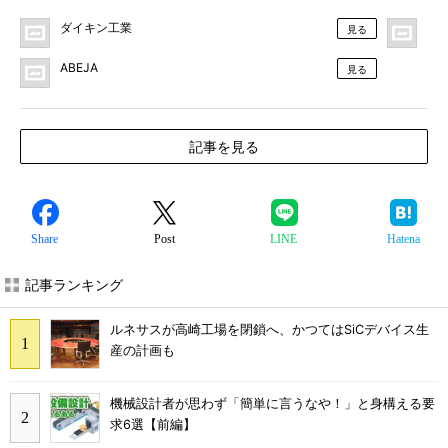
ダイキン工業
プ
見る
ABEJA
見る
記事を見る
Share
Post
LINE
Hatena
記事ランキング
ルネサスが高崎工場を閉鎖へ、かつてはSiCデバイス生
産の計画も
機械設計者が思わず「簡単に言うなや！」と身構える要
求6選【前編】