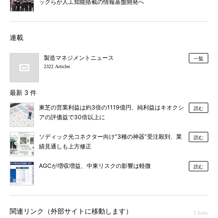
ックらが人工知能搭載の情報基盤開発へ
連載
製造マネジメントニュース
一覧
2322 Articles
最新 3 件
東芝の営業利益は約3倍の1119億円、純利益はキオクシ
読む
アの評価益で30倍以上に
ソディック光コネクター向け“3種の神器”受注殺到、業
読む
績見通しも上方修正
AGCが増収増益、中東リスクの影響は軽微
読む
関連リンク（外部サイトに移動します）
3 links