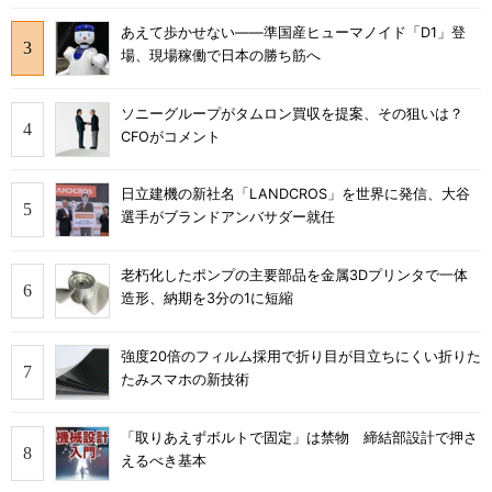
あえて歩かせない――準国産ヒューマノイド「D1」登
場、現場稼働で日本の勝ち筋へ
ソニーグループがタムロン買収を提案、その狙いは？
CFOがコメント
日立建機の新社名「LANDCROS」を世界に発信、大谷
選手がブランドアンバサダー就任
老朽化したポンプの主要部品を金属3Dプリンタで一体
造形、納期を3分の1に短縮
強度20倍のフィルム採用で折り目が目立ちにくい折りた
たみスマホの新技術
「取りあえずボルトで固定」は禁物 締結部設計で押さ
えるべき基本