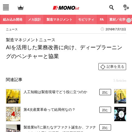
組み込み開発
メカ設計
製造マネジメント
モビリティ
FA
素材／化学
ニュース
2016年7月12日
製造マネジメントニュース
AIを活用した業務改善に向け、ディープラーニン
グのベンチャーと協業
記事を見る
関連記事
5 Articles
人工知能は製造現場でどう役に立つのか
読む
第4次産業革命って結局何なの？
読む
製造業IoTに新たなデファクト誕生か、ファナ
読む