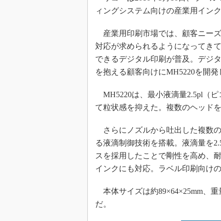
ィングシステム向けの産業用インクジェ
産業用印刷市場では、顧客ニーズ
対応が求められるようになってき
できるデジタル印刷が普及。デジ
を抱える顧客向けにMH5220を開
MH5220は、最小液滴量2.5pl（
て粒状感を抑えた。複数のヘッドを千
さらにノズルから吐出した複数の
る液滴制御技術を搭載。液滴量を2.
スを採用したことで剛性を高め、
インクにも対応。ラベル印刷向けの
本体サイズは約89×64×25mm、
だ。