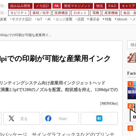
程別：
組み込み開発
メカ設計
製造マネジメント
物流
R＆D
キャリア
FA
業別：
モビリティ
素材／化学
医療機器
ロボット
電機
産業機械
食品・
炭素
サステナ設計
エッジ逆襲
品質
展示会
特集
メ
IoT
AI
ebook
伝承
組み込み開発
CEATEC
読者調査まとめ
編集後記
200dpiでの印刷が可能な産業用イ...
JIMTOF
保全
メカ設計
つながるクルマ
組込み/エッジ コンピューティング
ス
 AI
製造マネジメント
5G
展＆IoT/5Gソリューション展
VR／AR
FA
00dpiでの印刷が可能な産業用インク
IIFES
モビリティ
フィールドサービス
国際ロボット展
素材／化学
FPGA
Fac
ジャパンモビリティショー
組み込み画像技術
リンティングシステム向け産業用インクジェットヘッド
TECHNO-FRONTIER
滴量2.5plで1280のノズルを配置。粒状感を抑え、1200dpiでの
組み込みモデリング
人テク展
Windows Embedded
[
MONOist
]
スマート工場EXPO
車載ソフト開発
EdgeTech+
見る
Share
ISO26262
日本ものづくりワールド
無償設計ツール
AUTOMOTIVE WORLD
ベルやパッケージ、サイングラフィックスなどのプリンテ