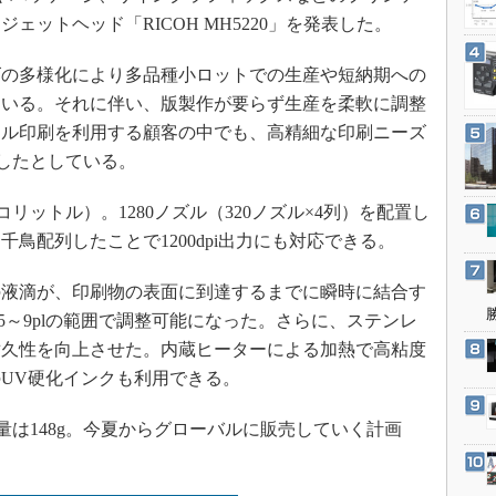
3Dプリンタ
産業オープンネット展
ットヘッド「RICOH MH5220」を発表した。
デジタルツインとCAE
の多様化により多品種小ロットでの生産や短納期への
S＆OP
ている。それに伴い、版製作が要らず生産を柔軟に調整
インダストリー4.0
タル印刷を利用する顧客の中でも、高精細な印刷ニーズ
イノベーション
発したとしている。
製造業ビッグデータ
ピコリットル）。1280ノズル（320ノズル×4列）を配置し
メイドインジャパン
鳥配列したことで1200dpi出力にも対応できる。
植物工場
知財マネジメント
液滴が、印刷物の表面に到達するまでに瞬時に結合す
海外生産
5～9plの範囲で調整可能になった。さらに、ステンレ
耐久性を向上させた。内蔵ヒーターによる加熱で高粘度
グローバル設計・開発
UV硬化インクも利用できる。
制御セキュリティ
新型コロナへの対応
重量は148g。今夏からグローバルに販売していく計画