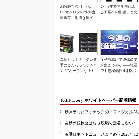
AI関連“だけじゃな
令和8年熊本地震によ
い”オムロンの制御機
る工場への影響まとめ
器事業、地道な顧客基
盤強化が結実
異例ヒット？ 使い勝
なぜ熊本に半導体産業
手にこだわったオムロ
が集まるのか――地震
ンの“オープンな”IO-L
で工場稼働停止相次ぐ
inkマスター
TechFactory ホワイトペーパー新着情報
動き出したファナックの「フィジカルAI
自動外観検査はなぜ現場で定着しない？
協働ロボットニュースまとめ（2025年12月