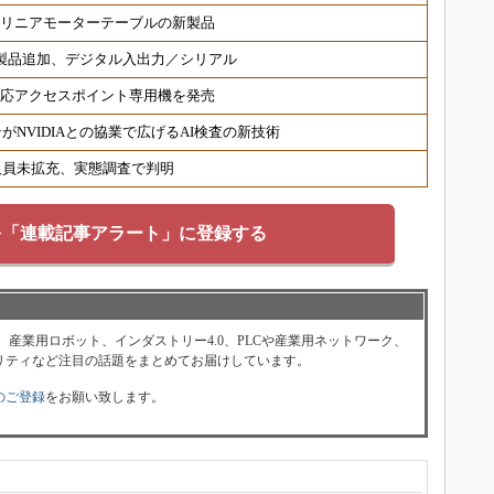
 リニアモーターテーブルの新製品
対応製品追加、デジタル入出力／シリアル
6対応アクセスポイント専用機を発売
NVIDIAとの協業で広げるAI検査の新技術
人員未拡充、実態調査で判明
を「連載記事アラート」に登録する
、産業用ロボット、インダストリー4.0、PLCや産業用ネットワーク、
リティなど注目の話題をまとめてお届けしています。
のご登録
をお願い致します。