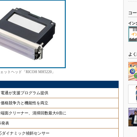
コー
イン
よく
ットヘッド「RICOH MH5220」
、電通が支援プログラム提供
、価格競争力と機能性を両立
端面クリーナー、清掃回数最大6倍に
5発表
対応ダイナミック傾斜センサー