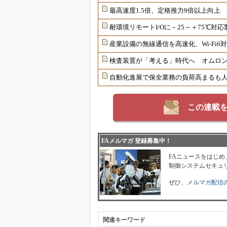
最高速度1.5倍、定格推力9倍以上向上
耐環境リモートI/Oに－25～＋75℃
産業設備の無線通信を高速化、Wi-Fi
検査装置が「考える」時代へ オムロンが
自動化進展で保全業務の負荷高まるも
この連載
FAメルマガ 登録募集中！
FAニュースをはじめ
制御システムセキュ
ぜひ、
メルマガ配信
関連キーワード