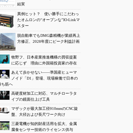
結実
異例ヒット？ 使い勝手にこだわっ
たオムロンの“オープンな”IO-Linkマ
スター
脱自動車でもDMG森精機が業績再上
方修正、2028年度にピーク利益計画
牧野フ、日本産業推進機構の買収提案
に応じず 理由に外国籍投資家の存在
あえて歩かせない――準国産ヒューマ
ノイド「D1」登場、現場稼働で日本の
勝ち筋へ
高硬度材加工に対応、マルチローラタ
イプの鏡面仕上げ工具
マザックが最大加工径910mmのCNC旋
盤、大径および長尺ワーク向け
三菱電機が知的財産活用を拡大、金属
腐食センサー技術のライセンス供与