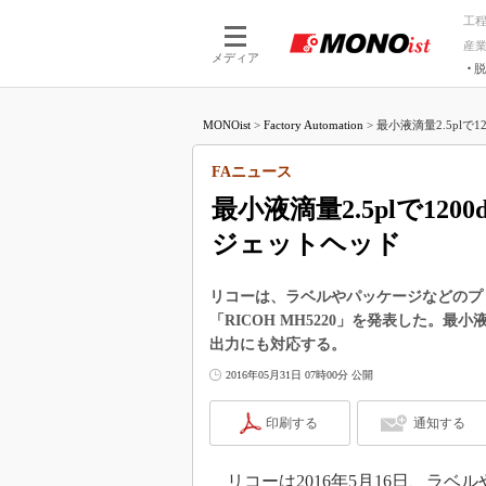
工
産
メディア
脱
つながる技術
AI×技術
MONOist
>
Factory Automation
>
最小液滴量2.5plで1
つながる工場
AI×設備
つながるサービ
Physical
FAニュース
最小液滴量2.5plで12
ジェットヘッド
リコーは、ラベルやパッケージなどのプ
「RICOH MH5220」を発表した。最小液
出力にも対応する。
2016年05月31日 07時00分 公開
印刷する
通知する
リコーは2016年5月16日、ラ