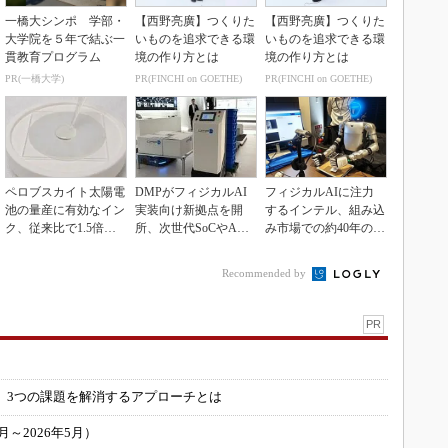
一橋大シンポ 学部・
【西野亮廣】つくりた
【西野亮廣】つくりた
大学院を５年で結ぶ一
いものを追求できる環
いものを追求できる環
貫教育プログラム
境の作り方とは
境の作り方とは
PR(一橋大学)
PR(FINCHI on GOETHE)
PR(FINCHI on GOETHE)
ペロブスカイト太陽電
DMPがフィジカルAI
フィジカルAIに注力
池の量産に有効なイン
実装向け新拠点を開
するインテル、組み込
ク、従来比で1.5倍の
所、次世代SoCやAM
み市場での約40年の実
性能向上
Rデモを披露
績を生かせるか
Recommended by
PR
」
 3つの課題を解消するアプローチとは
～2026年5月）