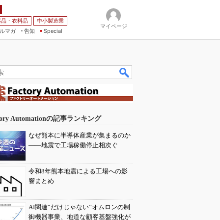
薬品・衣料品
中小製造業
マイページ
ルマガ
告知
Special
tory Automationの記事ランキング
なぜ熊本に半導体産業が集まるのか
――地震で工場稼働停止相次ぐ
令和8年熊本地震による工場への影
響まとめ
AI関連“だけじゃない”オムロンの制
御機器事業、地道な顧客基盤強化が