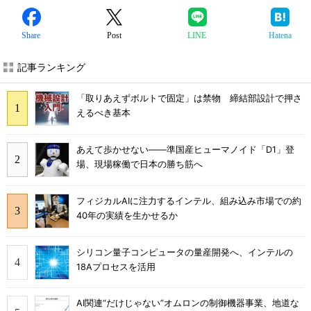
Share
Post
LINE
Hatena
記事ランキング
「取りあえずボルトで固定」は禁物 締結部設計で押さ
えるべき基本
あえて歩かせない――準国産ヒューマノイド「D1」登
場、現場稼働で日本の勝ち筋へ
フィジカルAIに注力するインテル、組み込み市場での約
40年の実績を生かせるか
シリコン量子コンピュータの量産開発へ、インテルの
18Aプロセスを活用
AI関連“だけじゃない”オムロンの制御機器事業、地道な