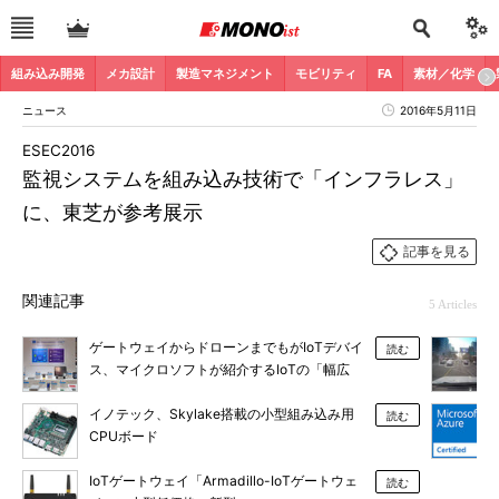
組み込み開発
メカ設計
製造マネジメント
モビリティ
FA
素材／化学
ニュース
2016年5月11日
ESEC2016
監視システムを組み込み技術で「インフラレス」
に、東芝が参考展示
記事を見る
関連記事
5 Articles
ゲートウェイからドローンまでもがIoTデバイ
読む
ス、マイクロソフトが紹介するIoTの「幅広
さ」と「接続性」
イノテック、Skylake搭載の小型組み込み用
読む
CPUボード
IoTゲートウェイ「Armadillo-IoTゲートウェ
読む