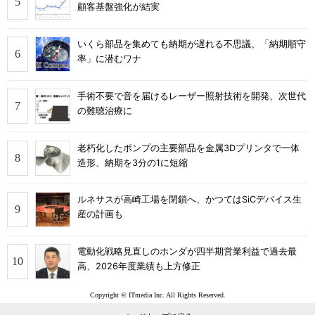
顧客基盤強化が結実
いくら部品を集めても納期が遅れる不思議、「納期順守
率」に潜むワナ
手術不要で音を届けるレーザー照射技術を開発、次世代
の難聴治療に
老朽化したポンプの主要部品を金属3Dプリンタで一体
造形、納期を3分の1に短縮
ルネサスが高崎工場を閉鎖へ、かつてはSiCデバイス生
産の計画も
電動化戦略見直しのホンダが四半期営業利益で過去最
高、2026年度業績も上方修正
Copyright © ITmedia Inc. All Rights Reserved.