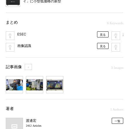
イ」に小型低価格の新型
まとめ
6 Keywords
ESEC
組
見る
画像認識
LSI
見る
記事画像
＋
3 Images
1
2
3
著者
1 Authors
渡邊宏
一覧
2412 Articles