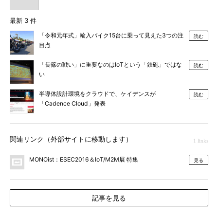
最新 3 件
「令和元年式」輸入バイク15台に乗って見えた3つの注
読む
目点
「長篠の戦い」に重要なのはIoTという「鉄砲」ではな
読む
い
半導体設計環境をクラウドで、ケイデンスが
読む
「Cadence Cloud」発表
関連リンク（外部サイトに移動します）
1 links
MONOist：ESEC2016＆IoT/M2M展 特集
見る
記事を見る