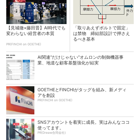
【見城徹×藤田晋】AI時代でも
「取りあえずボルトで固定」
変わらない経営者の本質
は禁物 締結部設計で押さえ
るべき基本
PR(FINCHI on GOETHE)
AI関連“だけじゃない”オムロンの制御機器事
業、地道な顧客基盤強化が結実
GOETHEとFINCHIがタッグを組み、新メディ
アを創設
PR(FINCHI on GOETHE)
SNSアカウントを着実に成長。実はみんなココ
使ってます。
PR(Dreaw合同会社)