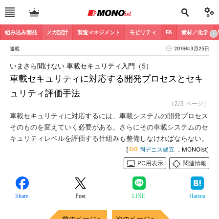
組み込み開発
メカ設計
製造マネジメント
モビリティ
FA
素材／化学
連載
2016年3月25日
いまさら聞けない 車載セキュリティ入門（5）
車載セキュリティに対応する開発プロセスとセキ
ュリティ評価手法
（2/3 ページ）
車載セキュリティに対応するには、車載システムの開発プロセス
そのものを変えていく必要がある。さらにその車載システムのセ
キュリティレベルを評価する仕組みも整備しなければならない。
[
岡デニス健五
，MONOist]
PC用表示
関連情報
Share
Post
LINE
Hatena
前のページへ
次のページへ