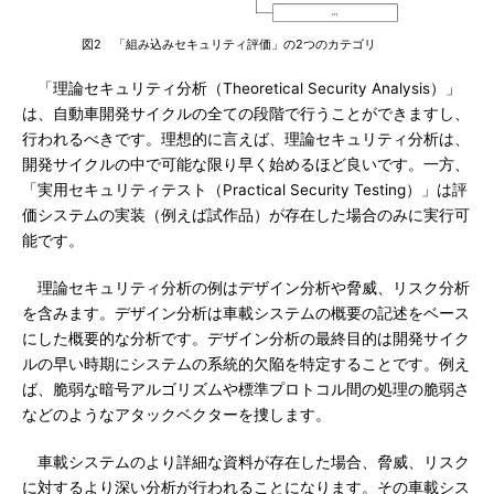
図2 「組み込みセキュリティ評価」の2つのカテゴリ
「理論セキュリティ分析（Theoretical Security Analysis）」
は、自動車開発サイクルの全ての段階で行うことができますし、
行われるべきです。理想的に言えば、理論セキュリティ分析は、
開発サイクルの中で可能な限り早く始めるほど良いです。一方、
「実用セキュリティテスト（Practical Security Testing）」は評
価システムの実装（例えば試作品）が存在した場合のみに実行可
能です。
理論セキュリティ分析の例はデザイン分析や脅威、リスク分析
を含みます。デザイン分析は車載システムの概要の記述をベース
にした概要的な分析です。デザイン分析の最終目的は開発サイク
ルの早い時期にシステムの系統的欠陥を特定することです。例え
ば、脆弱な暗号アルゴリズムや標準プロトコル間の処理の脆弱さ
などのようなアタックベクターを捜します。
車載システムのより詳細な資料が存在した場合、脅威、リスク
に対するより深い分析が行われることになります。その車載シス