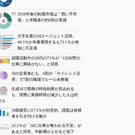
2026年春の転職市場は「買い手市
場」と求職者の約6割が実感
大手企業のAIエージェント活用、
48.3％が本番運用するも73.1％が体
制に不足感
就職活動中の20代の75％が「GX分野の
仕事に興味がない」と回答
AIの定着進むも、6割が「サイレント活
用」で7割の職場でルール未整備
生成AIで業務の時短効果が見込める
も、実際に業務時間が減少した人は約
5％
AI面接官に67.3％が好意的、課題は候補
者を引き付ける魅力
23.2％が「AIに仕事が奪われる不安」が
あると回答、年齢層が上がると低下