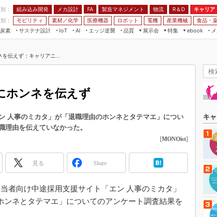
程別：
組み込み開発
メカ設計
製造マネジメント
物流
R＆D
キャリア
FA
業別：
モビリティ
素材／化学
医療機器
ロボット
電機
産業機械
食品・
炭素
サステナ設計
エッジ逆襲
品質
展示会
特集
メ
IoT
AI
ebook
伝承
組み込み開発
CEATEC
読者調査まとめ
編集後記
を伝えず：キャリアニ...
JIMTOF
保全
メカ設計
つながるクルマ
組込み/エッジ コンピューティング
ス
 AI
製造マネジメント
5G
展＆IoT/5Gソリューション展
VR／AR
FA
にホンネを伝えず
IIFES
モビリティ
フィールドサービス
国際ロボット展
素材／化学
FPGA
ン 人事のミカタ」が「退職理由のホンネとタテマエ」につい
キャ
ジャパンモビリティショー
職理由を伝えていなかった。
組み込み画像技術
TECHNO-FRONTIER
[
MONOist
]
組み込みモデリング
人テク展
Windows Embedded
見る
Share
スマート工場EXPO
車載ソフト開発
EdgeTech+
当者向け中途採用支援サイト「エン 人事のミカタ」
ISO26262
日本ものづくりワールド
由のホンネとタテマエ」についてのアンケート調査結果を
無償設計ツール
AUTOMOTIVE WORLD