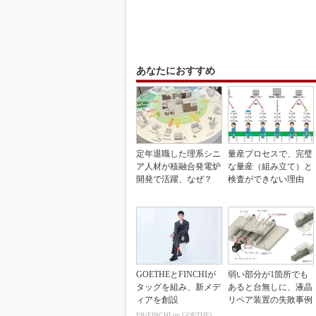
あなたにおすすめ
定年退職した理系シニ
量産プロセスで、完璧
ア人材が核融合発電炉
な量産（組み立て）と
開発で活躍、なぜ？
検査ができない理由
GOETHEとFINCHIが
弱い部分が1箇所でも
タッグを組み、新メデ
あると台無しに、液晶
ィアを創設
リペア装置の失敗事例
PR(FINCHI on GOETHE)