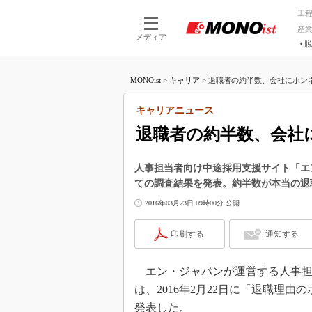
工
産
メディア
脱
つながる技術
AI×技術
MONOist
>
キャリア
>
退職者の約半数、会社にホンネ
つながる工場
AI×設備
つながるサービ
Physical
キャリアニュース
退職者の約半数、会社
人事担当者向け中途採用支援サイト「エ
ての調査結果を発表。約半数が本当の退
2016年03月23日 09時00分 公開
印刷する
通知する
エン・ジャパンが運営する人事担
は、2016年2月22日に「退職理
発表した。