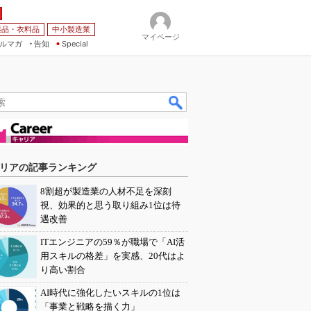
薬品・衣料品
中小製造業
マイページ
ルマガ
告知
Special
リアの記事ランキング
8割超が製造業の人材不足を深刻
視、効果的と思う取り組み1位は待
遇改善
ITエンジニアの59％が職場で「AI活
用スキルの格差」を実感、20代はよ
り高い割合
AI時代に強化したいスキルの1位は
「事業と戦略を描く力」