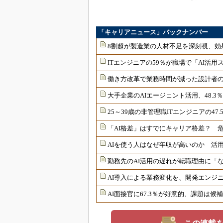
「キャリアニュース」バックナンバー
8割超が製造業の人材不足を深刻視、効
ITエンジニアの59％が職場で「AI活
働き方改革で業務時間が減った設計者の
大手企業のAIエージェント活用、48.3
25～39歳の非管理職ITエンジニアの4
「AI格差」はすでにキャリア格差？ 危
AIを使う人はなぜ年収が高いのか 活用
勤務先のAI活用の遅れが転職理由に「
AI導入による業務変化を、開発エンジニ
AI面接官に67.3％が好意的、課題は