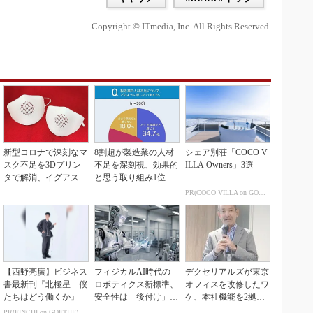
Copyright © ITmedia, Inc. All Rights Reserved.
新型コロナで深刻なマ
8割超が製造業の人材
シェア別荘「COCO V
スク不足を3Dプリン
不足を深刻視、効果的
ILLA Owners」3選
タで解消、イグアスが
と思う取り組み1位は
3Dマスクを開発
待遇改善
PR(COCO VILLA on GOETHE)
【西野亮廣】ビジネス
フィジカルAI時代の
デクセリアルズが東京
書最新刊『北極星 僕
ロボティクス新標準、
オフィスを改修したワ
たちはどう働くか』
安全性は「後付け」で
ケ、本社機能を2拠点
なく「設計の核心」
に
PR(FINCHI on GOETHE)