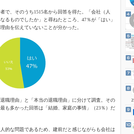
3Dプリンタ
産業オープンネット展
デジタルツインとCAE
で、そのうち1515名から回答を得た。「会社（人
なるものでしたか」と尋ねたところ、47％が「はい」
S＆OP
職理由を伝えていないことが分かった。
インダストリー4.0
イノベーション
製造業ビッグデータ
メイドインジャパン
植物工場
知財マネジメント
海外生産
グローバル設計・開発
退職理由」と「本当の退職理由」に分けて調査。その
2
制御セキュリティ
最も多かった回答は「結婚、家庭の事情」（23％）だ
新型コロナへの対応
人的な問題であるため、建前だと感じながらも会社は