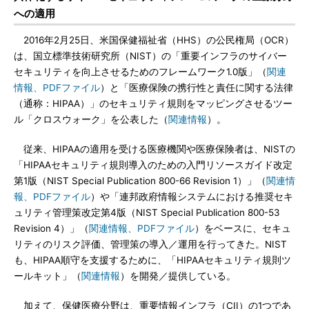
への適用
2016年2月25日、米国保健福祉省（HHS）の公民権局（OCR）
は、国立標準技術研究所（NIST）の「重要インフラのサイバー
セキュリティを向上させるためのフレームワーク1.0版」（
関連
情報、PDFファイル
）と「医療保険の携行性と責任に関する法律
（通称：HIPAA）」のセキュリティ規則をマッピングさせるツー
ル「クロスウォーク」を公表した（
関連情報
）。
従来、HIPAAの適用を受ける医療機関や医療保険者は、NISTの
「HIPAAセキュリティ規則導入のための入門リソースガイド改定
第1版（NIST Special Publication 800-66 Revision 1）」（
関連情
報、PDFファイル
）や「連邦政府情報システムにおける推奨セキ
ュリティ管理策改定第4版（NIST Special Publication 800-53
Revision 4）」（
関連情報、PDFファイル
）をベースに、セキュ
リティのリスク評価、管理策の導入／運用を行ってきた。NIST
も、HIPAA順守を支援するために、「HIPAAセキュリティ規則ツ
ールキット」（
関連情報
）を開発／提供している。
加えて、保健医療分野は、重要情報インフラ（CII）の1つであ