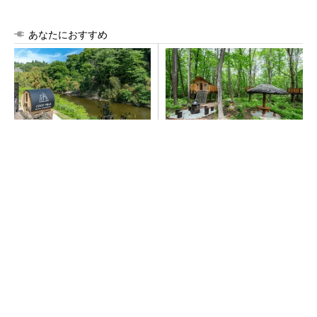
あなたにおすすめ
シェア別荘「COCO VILLA O
シェア別荘「COCO VILLA O
wners」3選
wners」3選
PR(COCO VILLA on GOETHE)
PR(COCO VILLA on GOETHE)
「取りあえずボルトで固定」は禁物 締結部設
計で押さえるべき基本
SNSアカウントを着実に成長。実はみんなココ
使ってます。
PR(Dreaw合同会社)