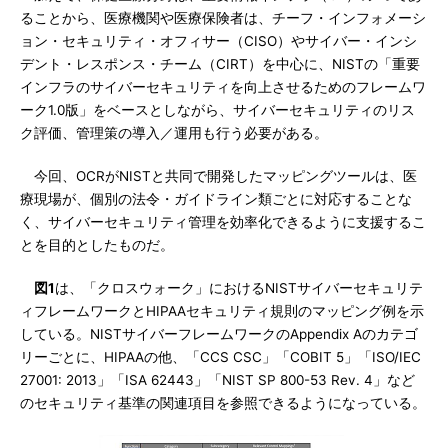
ることから、医療機関や医療保険者は、チーフ・インフォメーシ
ョン・セキュリティ・オフィサー（CISO）やサイバー・インシ
デント・レスポンス・チーム（CIRT）を中心に、NISTの「重要
インフラのサイバーセキュリティを向上させるためのフレームワ
ーク1.0版」をベースとしながら、サイバーセキュリティのリス
ク評価、管理策の導入／運用も行う必要がある。
今回、OCRがNISTと共同で開発したマッピングツールは、医
療現場が、個別の法令・ガイドライン類ごとに対応することな
く、サイバーセキュリティ管理を効率化できるように支援するこ
とを目的としたものだ。
図1
は、「クロスウォーク」におけるNISTサイバーセキュリテ
ィフレームワークとHIPAAセキュリティ規則のマッピング例を示
している。NISTサイバーフレームワークのAppendix Aのカテゴ
リーごとに、HIPAAの他、「CCS CSC」「COBIT 5」「ISO/IEC
27001: 2013」「ISA 62443」「NIST SP 800-53 Rev. 4」など
のセキュリティ基準の関連項目を参照できるようになっている。