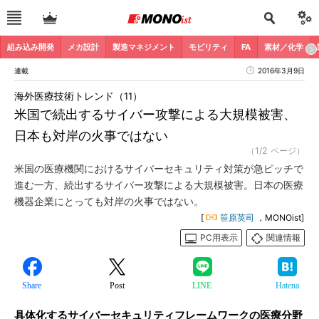
組み込み開発
メカ設計
製造マネジメント
モビリティ
FA
素材／化学
連載
2016年3月9日
海外医療技術トレンド（11）
米国で続出するサイバー攻撃による大規模被害、
日本も対岸の火事ではない
（1/2 ページ）
米国の医療機関におけるサイバーセキュリティ対策が急ピッチで
進む一方、続出するサイバー攻撃による大規模被害。日本の医療
機器企業にとっても対岸の火事ではない。
[
笹原英司
，MONOist]
PC用表示
関連情報
Share
Post
LINE
Hatena
具体化するサイバーセキュリティフレームワークの医療分野