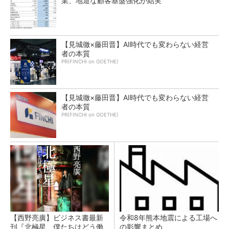
業、地道な顧客基盤強化が結実
【見城徹×藤田晋】AI時代でも変わらない経営
者の本質
PR(FINCHI on GOETHE)
【見城徹×藤田晋】AI時代でも変わらない経営
者の本質
PR(FINCHI on GOETHE)
【西野亮廣】ビジネス書最新
令和8年熊本地震による工場へ
刊『北極星 僕たちはどう働
の影響まとめ