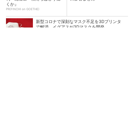
くか』
PR(FINCHI on GOETHE)
新型コロナで深刻なマスク不足を3Dプリンタ
で解消、イグアスが3Dマスクを開発
【レベル14】生成AIを味方に、3D CADを使い
こなそう！
狭小な駐車場に、シャープがポールカメラ式製
品発表 市場シェア10％目指す