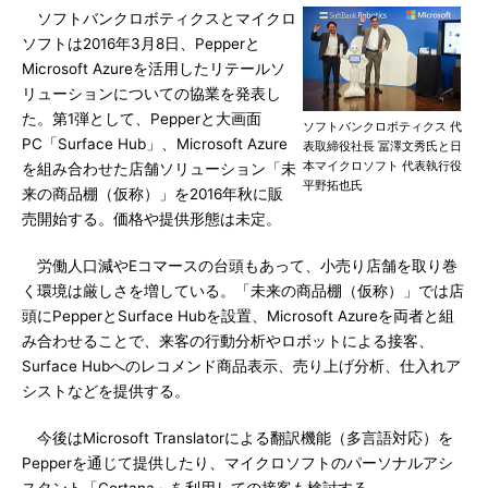
ソフトバンクロボティクスとマイクロ
ソフトは2016年3月8日、Pepperと
Microsoft Azureを活用したリテールソ
リューションについての協業を発表し
た。第1弾として、Pepperと大画面
ソフトバンクロボティクス 代
PC「Surface Hub」、Microsoft Azure
表取締役社長 冨澤文秀氏と日
本マイクロソフト 代表執行役
を組み合わせた店舗ソリューション「未
平野拓也氏
来の商品棚（仮称）」を2016年秋に販
売開始する。価格や提供形態は未定。
労働人口減やEコマースの台頭もあって、小売り店舗を取り巻
く環境は厳しさを増している。「未来の商品棚（仮称）」では店
頭にPepperとSurface Hubを設置、Microsoft Azureを両者と組
み合わせることで、来客の行動分析やロボットによる接客、
Surface Hubへのレコメンド商品表示、売り上げ分析、仕入れア
シストなどを提供する。
今後はMicrosoft Translatorによる翻訳機能（多言語対応）を
Pepperを通じて提供したり、マイクロソフトのパーソナルアシ