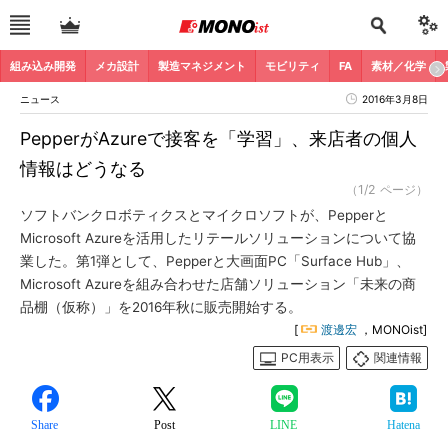
組み込み開発
メカ設計
製造マネジメント
モビリティ
FA
素材／化学
ニュース
2016年3月8日
PepperがAzureで接客を「学習」、来店者の個人
情報はどうなる
（1/2 ページ）
ソフトバンクロボティクスとマイクロソフトが、Pepperと
Microsoft Azureを活用したリテールソリューションについて協
業した。第1弾として、Pepperと大画面PC「Surface Hub」、
Microsoft Azureを組み合わせた店舗ソリューション「未来の商
品棚（仮称）」を2016年秋に販売開始する。
[
渡邊宏
，MONOist]
PC用表示
関連情報
Share
Post
LINE
Hatena