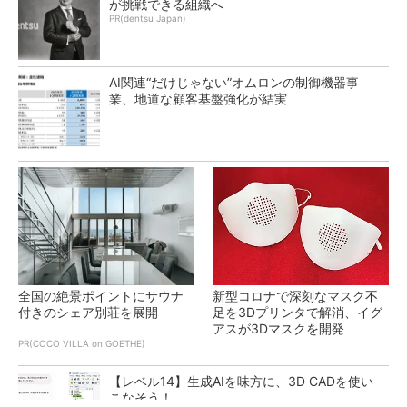
が挑戦できる組織へ
PR(dentsu Japan)
AI関連“だけじゃない”オムロンの制御機器事
業、地道な顧客基盤強化が結実
全国の絶景ポイントにサウナ
新型コロナで深刻なマスク不
付きのシェア別荘を展開
足を3Dプリンタで解消、イグ
アスが3Dマスクを開発
PR(COCO VILLA on GOETHE)
【レベル14】生成AIを味方に、3D CADを使い
こなそう！