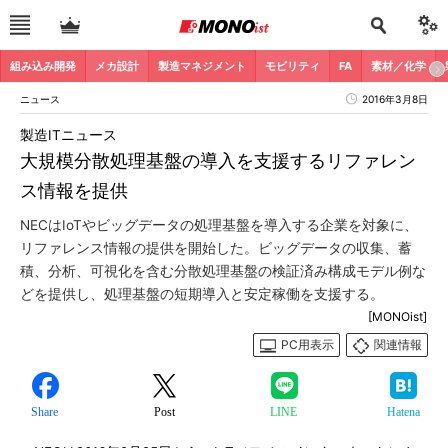
組み込み開発
メカ設計
製造マネジメント
モビリティ
FA
素材／化学
ニュース
2016年3月8日
製造ITニュース
大規模分散処理基盤の導入を支援するリファレン
ス情報を提供
NECはIoTやビッグデータの処理基盤を導入する企業を対象に、
リファレンス情報の提供を開始した。ビッグデータの収集、蓄
積、分析、可視化を含む分散処理基盤の検証済み構成モデル例な
どを提供し、処理基盤の短期導入と安定稼働を支援する。
[MONOist]
PC用表示
関連情報
Share
Post
LINE
Hatena