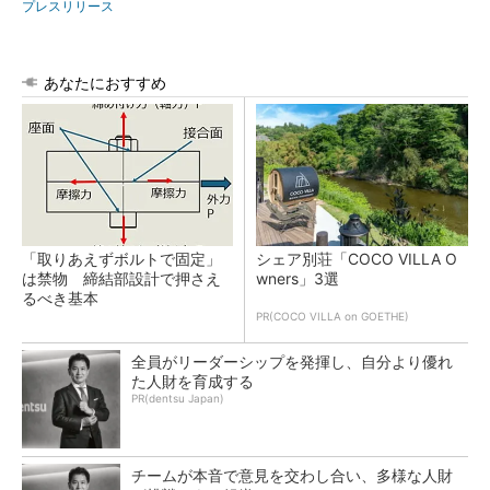
プレスリリース
あなたにおすすめ
「取りあえずボルトで固定」
シェア別荘「COCO VILLA O
は禁物 締結部設計で押さえ
wners」3選
るべき基本
PR(COCO VILLA on GOETHE)
全員がリーダーシップを発揮し、自分より優れ
た人財を育成する
PR(dentsu Japan)
チームが本音で意見を交わし合い、多様な人財