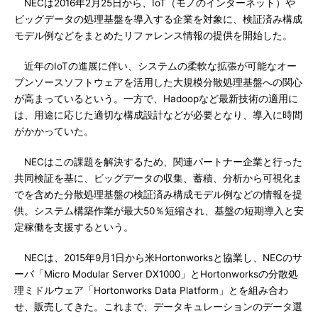
NECは2016年2月25日から、IoT（モノのインターネット）や
ビッグデータの処理基盤を導入する企業を対象に、検証済み構成
モデル例などをまとめたリファレンス情報の提供を開始した。
近年のIoTの進展に伴い、システムの柔軟な拡張が可能なオー
プンソースソフトウェアを活用した大規模分散処理基盤への関心
が高まっているという。一方で、Hadoopなど最新技術の適用に
は、用途に応じた適切な構成設計などが必要となり、導入に時間
がかかっていた。
NECはこの課題を解決するため、関連パートナー企業と行った
共同検証を基に、ビッグデータの収集、蓄積、分析から可視化ま
でを含めた分散処理基盤の検証済み構成モデル例などの情報を提
供。システム構築作業が最大50％短縮され、基盤の短期導入と安
定稼働を支援するという。
NECは、2015年9月1日から米Hortonworksと協業し、NECのサ
ーバ「Micro Modular Server DX1000」とHortonworksの分散処
理ミドルウェア「Hortonworks Data Platform」とを組み合わ
せ、販売してきた。これまで、データキュレーションのデータ選