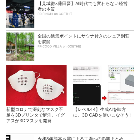
【見城徹×藤田晋】AI時代でも変わらない経営
者の本質
PR(FINCHI on GOETHE)
全国の絶景ポイントにサウナ付きのシェア別荘
を展開
PR(COCO VILLA on GOETHE)
新型コロナで深刻なマスク不
【レベル14】生成AIを味方
足を3Dプリンタで解消、イグ
に、3D CADを使いこなそう！
アスが3Dマスクを開発
令和8年熊本地震による工場への影響まとめ