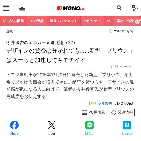
組み込み開発
メカ設計
製造マネジメント
モビリティ
FA
素材／化学
連載
2016年3月8日
今井優杏のエコカー☆進化論（22）
デザインの賛否は分かれても……新型「プリウス」
はスーっと加速してキモチイイ
（1/3 ページ）
トヨタ自動車が2015年12月9日に発売した新型「プリウス」を街
角で見かける機会が増えてきた。納車を待つ方や、デザインの違
和感が気になる人に向けて、筆者の今井優杏氏が新型プリウスの
完成度をお伝えする。
[
今井優杏
，MONOist]
PC用表示
関連情報
Share
Post
LINE
Hatena