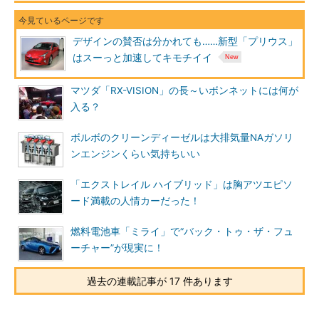
デザインの賛否は分かれても……新型「プリウス」
はスーっと加速してキモチイイ
マツダ「RX-VISION」の長～いボンネットには何が
入る？
ボルボのクリーンディーゼルは大排気量NAガソリ
ンエンジンくらい気持ちいい
「エクストレイル ハイブリッド」は胸アツエピソ
ード満載の人情カーだった！
燃料電池車「ミライ」で“バック・トゥ・ザ・フュ
ーチャー”が現実に！
過去の連載記事が 17 件あります