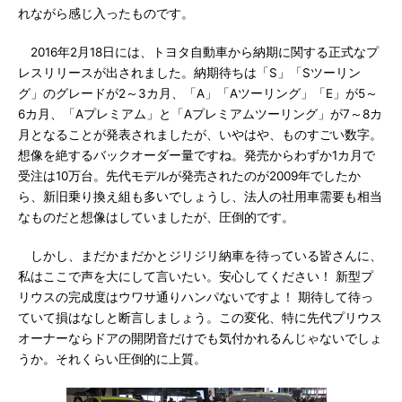
れながら感じ入ったものです。
2016年2月18日には、トヨタ自動車から納期に関する正式なプ
レスリリースが出されました。納期待ちは「S」「Sツーリン
グ」のグレードが2～3カ月、「A」「Aツーリング」「E」が5～
6カ月、「Aプレミアム」と「Aプレミアムツーリング」が7～8カ
月となることが発表されましたが、いやはや、ものすごい数字。
想像を絶するバックオーダー量ですね。発売からわずか1カ月で
受注は10万台。先代モデルが発売されたのが2009年でしたか
ら、新旧乗り換え組も多いでしょうし、法人の社用車需要も相当
なものだと想像はしていましたが、圧倒的です。
しかし、まだかまだかとジリジリ納車を待っている皆さんに、
私はここで声を大にして言いたい。安心してください！ 新型プ
リウスの完成度はウワサ通りハンパないですよ！ 期待して待っ
ていて損はなしと断言しましょう。この変化、特に先代プリウス
オーナーならドアの開閉音だけでも気付かれるんじゃないでしょ
うか。それくらい圧倒的に上質。