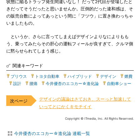
状態に陥るトラップ発生間違いなし！ だって2代目が登場したと
きだってそうだったと思いませんか。圧倒的だった違和感は、そ
の販売台数によってあっという間に「フツウ」に置き換わっちゃ
いましたもの。
というか、さらに言ってしまえばデザインよりなによりもも
う、乗ってみたらその肝心の運転フィールが良すぎて、クルマ側
に黙らせられてしまう感じ。
関連キーワード
プリウス
|
トヨタ自動車
|
ハイブリッド
|
デザイン
|
燃費
|
設計
|
腰痛
|
今井優杏のエコカー☆進化論
|
自動車ショー
デザインの議論はさておき、スーっと加速して
いってとにかくキモチイイ
Copyright © ITmedia, Inc. All Rights Reserved.
今井優杏のエコカー☆進化論 連載一覧