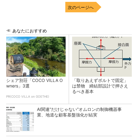
次のページへ
あなたにおすすめ
シェア別荘「COCO VILLA O
「取りあえずボルトで固定」
wners」3選
は禁物 締結部設計で押さえ
るべき基本
PR(COCO VILLA on GOETHE)
AI関連“だけじゃない”オムロンの制御機器事
業、地道な顧客基盤強化が結実