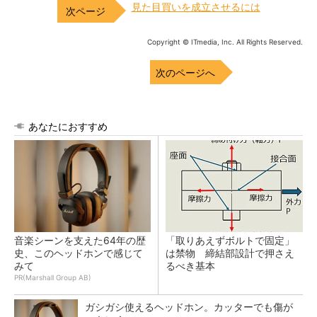
見た目買いを成立させるには
Copyright © ITmedia, Inc. All Rights Reserved.
次のページへ
あなたにおすすめ
音楽シーンを支えた64年の歴
「取りあえずボルトで固定」
史、このヘッドホンで感じて
は禁物 締結部設計で押さえ
みて
るべき基本
PR(Marshall Group AB)
ガシガシ使えるヘッドホン。カッターでも傷が