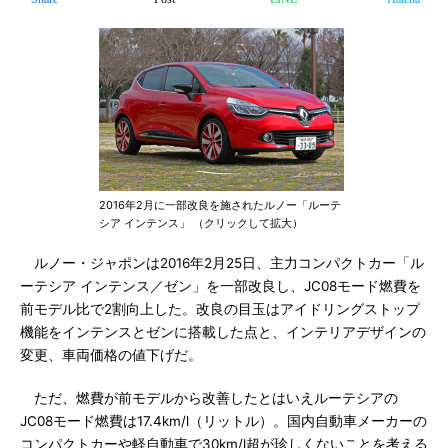
2016年2月に一部改良を施されたルノー「ルーテ
シア インテンス」 （クリックして拡大）
ルノー・ジャポンは2016年2月25日、主力コンパクトカー「ル
ーテシア インテンス／ゼン」を一部改良し、JC08モード燃費を
前モデル比で2割向上した。改良の目玉はアイドリングストップ
機能をインテンスとゼンに搭載した点と、インテリアデザインの
変更、車両価格の値下げだ。
ただ、燃費が前モデルから改善したとはいえルーテシアの
JC08モード燃費は17.4km/l（リットル）。国内自動車メーカーの
コンパクトカーや軽自動車で30km/l超が珍しくないことを考える