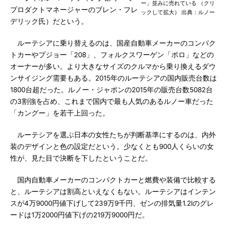
ー」並みに売れている （クリ
プロダクトマネージャーのブレン・フレ
ックして拡大） 出典：ルノー
デリック氏）だという。
ルーテシアに乗り替えるのは、国産自動車メーカーのコンパク
トカーやプジョー「208」、フォルクスワーゲン「ポロ」などの
オーナーが多い。より大きなサイズのクルマから乗り換えるダウ
ンサイジング需要もある。2015年のルーテシアの国内販売台数は
1800台超だった。ルノー・ジャポンの2015年の販売台数5082台
の3割強を占め、これまで国内で最も人気のあるルノー車だった
「カングー」を若干上回った。
ルーテシアを選ぶ日本の女性たちが判断基準にするのは、内外
装のデザインと色の設定だという。少なくとも900人くらいの女
性が、見た目で決断を下したということだ。
国内自動車メーカーのコンパクトカーと燃費や装備で比較する
と、ルーテシアは割高といえなくもない。ルーテシアはインテン
スが4万9000円値下げして239万9千円、ゼンの排気量1.2lのグレ
ードは1万2000円値下げの219万9000円だ。