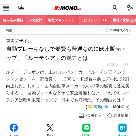
組み込み開発
メカ設計
製造マネジメント
モビリティ
FA
素材／化学
特集
2016年3月7日
車両デザイン
自動ブレーキなしで燃費も普通なのに欧州販売ト
ップ、「ルーテシア」の魅力とは
（1/3 ページ）
ルノー・ジャポンは、主力コンパクトカー「ルーテシア インテ
ンス／ゼン」を一部改良し、JC08モード燃費を前モデル比で2割
向上した。しかし、国内自動車メーカーの小型車の燃費には見劣
りするし、自動ブレーキなど予防安全装備もない。それでもルー
テシアは欧州販売トップで、日本でも好調だ。その理由とは？
[
齊藤由希
，MONOist]
PC用表示
関連情報
Share
Post
LINE
Hatena