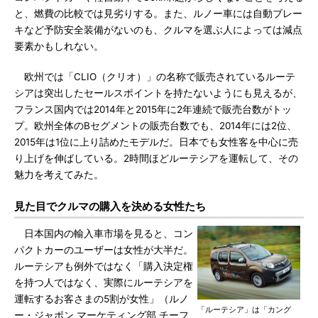
と、燃費の比較では見劣りする。また、ルノー車には自動ブレー
キなど予防安全装備がないのも、クルマを選ぶ人によっては減点
要素かもしれない。
欧州では「CLIO（クリオ）」の名称で販売されているルーテ
シアは突出したセールスポイントを持たないようにも見えるが、
フランス国内では2014年と2015年に2年連続で販売台数がトッ
プ。欧州全体のBセグメントの販売台数でも、2014年には2位、
2015年は1位に上り詰めたモデルだ。日本でも女性客を中心に売
り上げを伸ばしている。2時間ほどルーテシアを運転して、その
魅力を考えてみた。
見た目でクルマの購入を決める女性たち
日本国内の輸入車市場を見ると、コン
パクトカーのユーザーは女性が大半だ。
ルーテシアも例外ではなく「購入決定権
を持つ人ではなく、実際にルーテシアを
運転するお客さまの5割が女性」（ルノ
「ルーテシア」は「カング
ー・ジャポン マーケティング部 チーフ