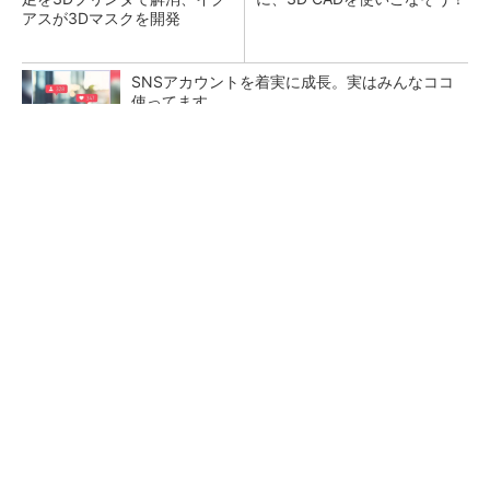
アスが3Dマスクを開発
SNSアカウントを着実に成長。実はみんなココ
使ってます。
PR(Dreaw合同会社)
令和8年熊本地震による工場への影響まとめ
狭小な駐車場に、シャープがポールカメラ式製
品発表 市場シェア10％目指す