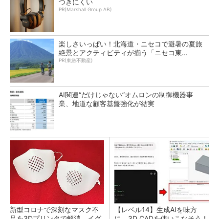
つきにくい
PR(Marshall Group AB)
楽しさいっぱい！北海道・ニセコで避暑の夏旅
絶景とアクティビティが揃う「ニセコ東...
PR(東急不動産)
AI関連“だけじゃない”オムロンの制御機器事
業、地道な顧客基盤強化が結実
新型コロナで深刻なマスク不
【レベル14】生成AIを味方
足を3Dプリンタで解消、イグ
に、3D CADを使いこなそう！