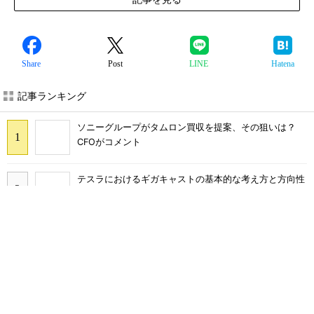
Share
Post
LINE
Hatena
記事ランキング
ソニーグループがタムロン買収を提案、その狙いは？
CFOがコメント
テスラにおけるギガキャストの基本的な考え方と方向性
【前編】
ソニーグループはイメージセンサーが過去最高益、熊本
地震の影響も限定的
量産プロセスで、完璧な量産（組み立て）と検査ができ
ない理由