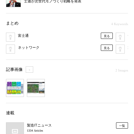
士通が次世代モノづくり戦略を発表
まとめ
4 Keywords
富士通
Gen
見る
ネットワーク
製造
見る
記事画像
＋
2 Images
1
2
連載
製造ITニュース
一覧
1334 Articles