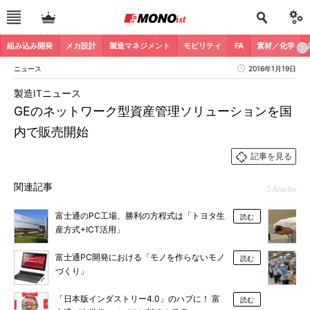
組み込み開発
メカ設計
製造マネジメント
モビリティ
FA
素材／化学
ニュース
2016年1月19日
製造ITニュース
GEのネットワーク型資産管理ソリューションを国
内で販売開始
記事を見る
関連記事
5 Articles
富士通のPC工場、勝利の方程式は「トヨタ生
読む
産方式+ICT活用」
富士通PC開発における「モノを作らないモノ
読む
づくり」
「日本版インダストリー4.0」のハブに！ 富
読む