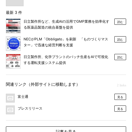
最新 3 件
日立製作所など、生成AIの活用でGMP業務を効率化す
読む
る医薬品製造の統合基盤を提供
NECがPLM「Obbligato」を刷新 「ものづくりマス
読む
ター」で迅速な経営判断を支援
日立製作所、化学プラントのバッチ生産をAIで可視化
読む
する運転支援システム提供
関連リンク（外部サイトに移動します）
2 links
富士通
見る
プレスリリース
見る
記事を見る