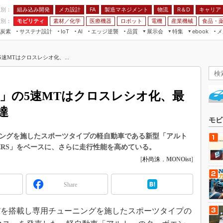
程別：
組み込み開発
メカ設計
製造マネジメント
物流
R＆D
キャリア
FA
業別：
モビリティ
素材／化学
医療機器
ロボット
電機
産業機械
食品・
炭素
サステナ設計
エッジ逆襲
品質
展示会
特集
メ
IoT
AI
ebook
伝承
組み込み開発
CEATEC
読者調査まとめ
編集後記
速MTはクロスレシオ化、...
JIMTOF
保全
メカ設計
つながるクルマ
組込み/エッジ コンピューティング
ス
 AI
製造マネジメント
5G
展＆IoT/5Gソリューション展
VR／AR
FA
ス」の5速MTはクロスレシオ化、最
IIFES
モビリティ
フィールドサービス
達
国際ロボット展
素材／化学
FPGA
モビ
ジャパンモビリティショー
組み込み画像技術
ニングを施したスポーツタイプの軽自動車である新型「アルト
TECHNO-FRONTIER
ボRS」をベースに、さらに走行性能を高めている。
組み込みモデリング
人テク展
[
朴尚洙
，
MONOist
]
Windows Embedded
スマート工場EXPO
車載ソフト開発
Share
EdgeTech+
ISO26262
日本ものづくりワールド
速MTを搭載し専用チューニングを施したスポーツタイプの
無償設計ツール
AUTOMOTIVE WORLD