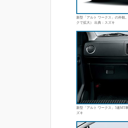
新型「アルト ワークス」の外観
クで拡大） 出典：スズキ
新型「アルト ワークス」5速MT
ズキ