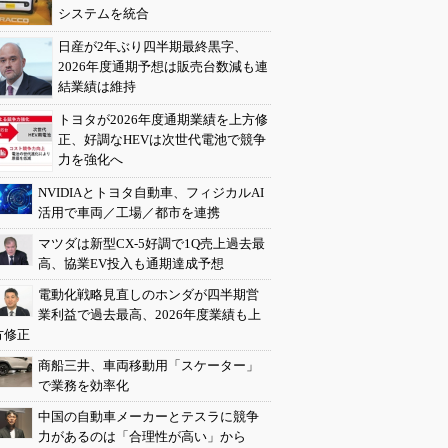
システムを統合
日産が2年ぶり四半期最終黒字、
2026年度通期予想は販売台数減も連
結業績は維持
トヨタが2026年度通期業績を上方修
正、好調なHEVは次世代電池で競争
力を強化へ
NVIDIAとトヨタ自動車、フィジカルAI
活用で車両／工場／都市を連携
マツダは新型CX-5好調で1Q売上過去最
高、協業EV投入も通期達成予想
電動化戦略見直しのホンダが四半期営
業利益で過去最高、2026年度業績も上
方修正
商船三井、車両移動用「スケーター」
で業務を効率化
中国の自動車メーカーとテスラに競争
力があるのは「合理性が高い」から