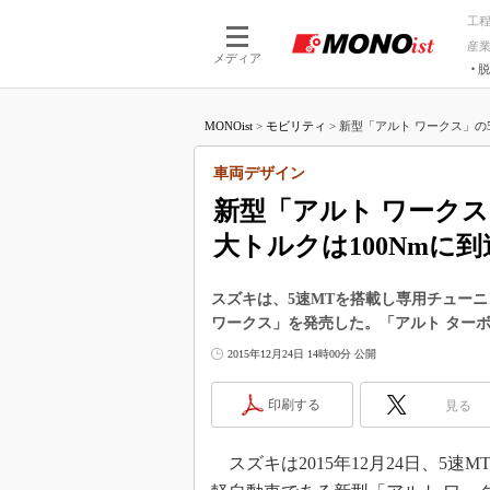
工
産
メディア
脱
つながる技術
AI×技術
MONOist
>
モビリティ
>
新型「アルト ワークス」の5
つながる工場
AI×設備
つながるサービ
Physical
車両デザイン
新型「アルト ワーク
大トルクは100Nmに到
スズキは、5速MTを搭載し専用チュー
ワークス」を発売した。「アルト ター
2015年12月24日 14時00分 公開
印刷する
見る
スズキは2015年12月24日、5