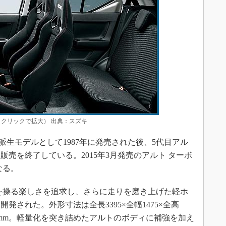
（クリックで拡大） 出典：スズキ
生モデルとして1987年に発売された後、5代目アル
販売を終了している。2015年3月発売のアルト ターボ
なる。
を操る楽しさを追求し、さらに走りを磨き上げた軽ホ
発された。外形寸法は全長3395×全幅1475×全高
460mm。軽量化を突き詰めたアルトのボディに補強を加え