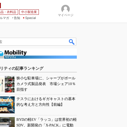
薬品・衣料品
中小製造業
マイページ
ルマガ
告知
Special
リティの記事ランキング
狭小な駐車場に、シャープがポール
カメラ式製品発表 市場シェア10％
目指す
テスラにおけるギガキャストの基本
的な考え方と方向性【前編】
BYDの軽EV「ラッコ」は世界初の軽
SDV、新開発の「X-PACK」に電動