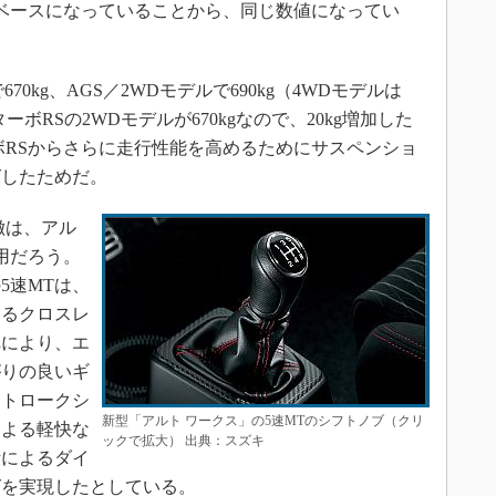
がベースになっていることから、同じ数値になってい
0kg、AGS／2WDモデルで690kg（4WDモデルは
ターボRSの2WDモデルが670kgなので、20kg増加した
ボRSからさらに走行性能を高めるためにサスペンショ
グしたためだ。
徴は、アル
採用だろう。
5速MTは、
するクロスレ
れにより、エ
がりの良いギ
ストロークシ
新型「アルト ワークス」の5速MTのシフトノブ（クリ
による軽快な
ックで拡大） 出典：スズキ
計によるダイ
グを実現したとしている。