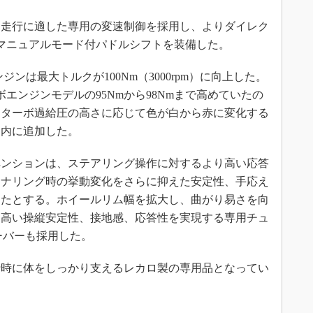
な走行に適した専用の変速制御を採用し、よりダイレク
マニュアルモード付パドルシフトを装備した。
は最大トルクが100Nm（3000rpm）に向上した。
ボエンジンモデルの95Nmから98Nmまで高めていたの
。ターボ過給圧の高さに応じて色が白から赤に変化する
ー内に追加した。
ンションは、ステアリング操作に対するより高い応答
ーナリング時の挙動変化をさらに抑えた安定性、手応え
したとする。ホイールリム幅を拡大し、曲がり易さを向
、高い操縦安定性、接地感、応答性を実現する専用チュ
ーバーも採用した。
時に体をしっかり支えるレカロ製の専用品となってい