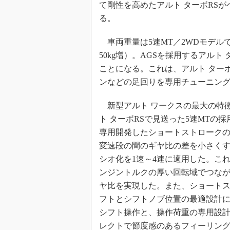
て剛性を高めたアルト ターボRS
る。
車両重量は5速MT／2WDモデルで67
50kg増）。AGSを採用するアルト 
ことになる。これは、アルト ター
ンなどの足回りを専用チューニン
新型アルト ワークスの最大の特
ト ターボRSで見送った5速MTの
専用開発したショートストロークの
変速段の間のギヤ比の差を小さく
シオ化を1速～4速に適用した。こ
ンジントルクの厚い回転域でつな
ヤ比を実現した。また、ショート
フトとシフトノブ位置の最適設計
シフト操作と、操作荷重の専用設
レクトで節度感のあるフィーリン