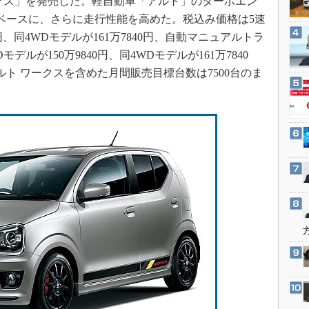
クス」を発売した。軽自動車「アルト」のターボエン
3Dプリンタ
産業オープンネット展
をベースに、さらに走行性能を高めた。税込み価格は5速
デジタルツインとCAE
0円、同4WDモデルが161万7840円、自動マニュアルトラ
S＆OP
デルが150万9840円、同4WDモデルが161万7840
インダストリー4.0
ルト ワークスを含めた月間販売目標台数は7500台のま
イノベーション
製造業ビッグデータ
メイドインジャパン
植物工場
知財マネジメント
海外生産
グローバル設計・開発
制御セキュリティ
新型コロナへの対応