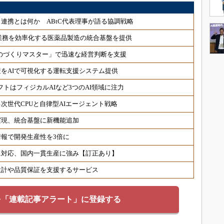
連携とは何か ABtC代表理事が語る協調戦略
P業務を効率化する医薬品製造の統合基盤を提供
 「ものづくりマスター」で迅速な経営判断を支援
をAIで可視化する運転支援システム提供
フトはフィジカルAIなど3つのAI領域に注力
次世代CPUと自律型AIエージェント戦略
実現、統合基盤に新機能追加
情報で開発生産性を3倍に
に対応、国内一貫生産に強み【訂正あり】
設計や品質保証を支援するサービス
を「連載記事アラート」に登録する