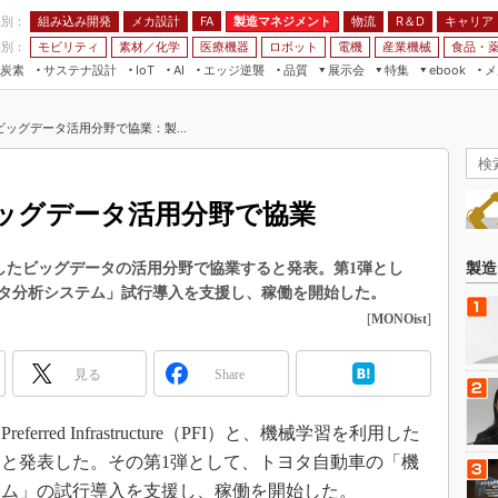
程別：
組み込み開発
メカ設計
製造マネジメント
物流
R＆D
キャリア
FA
業別：
モビリティ
素材／化学
医療機器
ロボット
電機
産業機械
食品・
炭素
サステナ設計
エッジ逆襲
品質
展示会
特集
メ
IoT
AI
ebook
伝承
組み込み開発
CEATEC
読者調査まとめ
編集後記
ッグデータ活用分野で協業：製...
JIMTOF
保全
メカ設計
つながるクルマ
組込み/エッジ コンピューティング
ス
 AI
製造マネジメント
5G
展＆IoT/5Gソリューション展
VR／AR
FA
ッグデータ活用分野で協業
IIFES
モビリティ
フィールドサービス
国際ロボット展
素材／化学
FPGA
用したビッグデータの活用分野で協業すると発表。第1弾とし
製造
ジャパンモビリティショー
タ分析システム」試行導入を支援し、稼働を開始した。
組み込み画像技術
TECHNO-FRONTIER
[
MONOist
]
組み込みモデリング
人テク展
Windows Embedded
見る
Share
スマート工場EXPO
車載ソフト開発
EdgeTech+
erred Infrastructure（PFI）と、機械学習を利用した
ISO26262
日本ものづくりワールド
と発表した。その第1弾として、トヨタ自動車の「機
無償設計ツール
AUTOMOTIVE WORLD
テム」の試行導入を支援し、稼働を開始した。