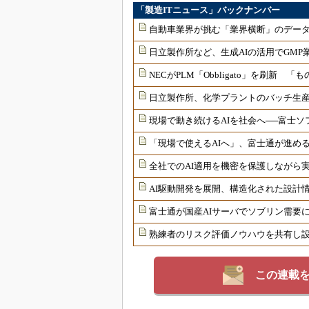
「製造ITニュース」バックナンバー
自動車業界が挑む「業界横断」のデータ
日立製作所など、生成AIの活用でGM
NECがPLM「Obbligato」を刷新
日立製作所、化学プラントのバッチ生産
現場で動き続けるAIを社会へ──富士ソ
「現場で使えるAIへ」、富士通が進める
全社でのAI適用を機密を保護しながら
AI駆動開発を展開、構造化された設計
富士通が国産AIサーバでソブリン需要
熟練者のリスク評価ノウハウを共有し
この連載