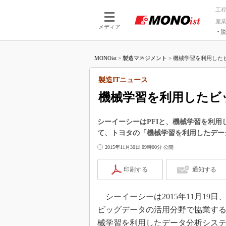
工
産
メディア
脱
つながる技術
AI×技術
MONOist
>
製造マネジメント
>
機械学習を利用したビ
つながる工場
AI×設備
つながるサービ
Physical
製造ITニュース
機械学習を利用したビ
シーイーシーはPFIと、機械学習を利
て、トヨタの「機械学習を利用したデー
2015年11月30日 09時00分 公開
印刷する
通知する
シーイーシーは2015年11月19日、Pref
ビッグデータの活用分野で協業する
械学習を利用したデータ分析シス