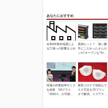
あなたにおすすめ
令和8年熊本地震によ
異例ヒット？ 使い勝
る工場への影響まとめ
手にこだわったオムロ
ンの“オープンな”IO-L
inkマスター
現場の作業効率やミス
新型コロナで深刻なマ
を改善 XRグラス
スク不足を3Dプリン
「MiRZA」が可能に
タで解消、イグアスが
するピッキングDX
3Dマスクを開発
の...