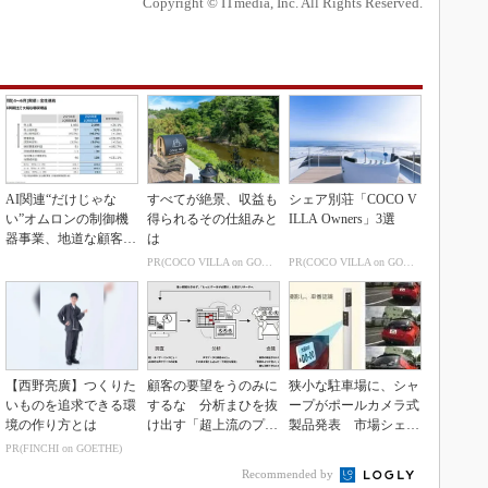
Copyright © ITmedia, Inc. All Rights Reserved.
AI関連“だけじゃな
すべてが絶景、収益も
シェア別荘「COCO V
い”オムロンの制御機
得られるその仕組みと
ILLA Owners」3選
器事業、地道な顧客基
は
盤強化が結実
PR(COCO VILLA on GOETHE)
PR(COCO VILLA on GOETHE)
【西野亮廣】つくりた
顧客の要望をうのみに
狭小な駐車場に、シャ
いものを追求できる環
するな 分析まひを抜
ープがポールカメラ式
境の作り方とは
け出す「超上流のプロ
製品発表 市場シェア
トタイピング」
10％目指す
PR(FINCHI on GOETHE)
Recommended by