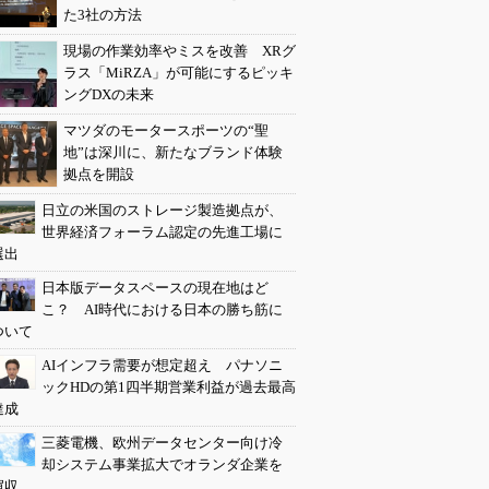
た3社の方法
現場の作業効率やミスを改善 XRグ
ラス「MiRZA」が可能にするピッキ
ングDXの未来
マツダのモータースポーツの“聖
地”は深川に、新たなブランド体験
拠点を開設
日立の米国のストレージ製造拠点が、
世界経済フォーラム認定の先進工場に
選出
日本版データスペースの現在地はど
こ？ AI時代における日本の勝ち筋に
ついて
AIインフラ需要が想定超え パナソニ
ックHDの第1四半期営業利益が過去最高
達成
三菱電機、欧州データセンター向け冷
却システム事業拡大でオランダ企業を
買収