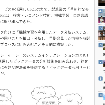
3Dプリンタ
産業オープンネット展
デジタルツインとCAE
ビスを活用したICTの力で、製造業の「革新的なモ
PFIは、検索・レコメンド技術、機械学習、自然言語
S＆OP
発に取り組んできた。
インダストリー4.0
イノベーション
タ向けに「機械学習を利用したデータ分析システム」
製造業ビッグデータ
見や困りごとを抽出・分析し、早期発見した情報を各関
善プロセスに組み込むことを目的に構築した。
メイドインジャパン
植物工場
ーイーシーのシステムインテグレーション力とICT
知財マネジメント
を活用したビッグデータの分析技術を組み合わせ、顧客
海外生産
とに有効な解決策を提供する「ビッグデータ活用サービ
針だ。
グローバル設計・開発
制御セキュリティ
新型コロナへの対応