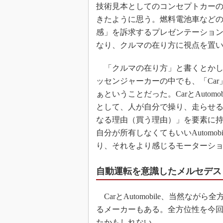
技術見本としてのコンセプトカー
きたように思う。燃料電池車など
感」を訴求するプレゼンテーション
なり、クルマの在り方に視点を置
「クルマの在り方」と書くとかし
ッセンジャーカーの中でも、「Car」
ぁということだった。CarとAuto
として、人が自分で操り、走らせ
なる理由（買う理由）」を要素に持
自分が所有しなくてもいいAutomo
り、それをより感じるモーターシ
自動運転を意識したメルセデス・
CarとAutomobile、当然な
るメーカーもある。全方位性を今
たかもしれない。