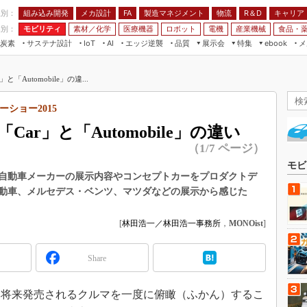
程別：
組み込み開発
メカ設計
製造マネジメント
物流
R＆D
キャリア
FA
業別：
モビリティ
素材／化学
医療機器
ロボット
電機
産業機械
食品・
炭素
サステナ設計
エッジ逆襲
品質
展示会
特集
メ
IoT
AI
ebook
伝承
組み込み開発
CEATEC
読者調査まとめ
編集後記
Automobile」の違...
JIMTOF
保全
メカ設計
つながるクルマ
組込み/エッジ コンピューティング
ス
 AI
製造マネジメント
5G
ショー2015
展＆IoT/5Gソリューション展
VR／AR
FA
ar」と「Automobile」の違い
IIFES
モビリティ
フィールドサービス
（1/7 ページ）
国際ロボット展
素材／化学
FPGA
モビ
ジャパンモビリティショー
各自動車メーカーの展示内容やコンセプトカーをプロダクトデ
組み込み画像技術
動車、メルセデス・ベンツ、マツダなどの展示から感じた
TECHNO-FRONTIER
組み込みモデリング
人テク展
[
林田浩一／林田浩一事務所
，
MONOist
]
Windows Embedded
スマート工場EXPO
車載ソフト開発
EdgeTech+
Share
ISO26262
日本ものづくりワールド
無償設計ツール
将来発売されるクルマを一度に俯瞰（ふかん）するこ
AUTOMOTIVE WORLD