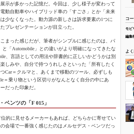
の展示が多かった記憶だ。今回は、少し様子が変わって
の電動自動車やハイブリッド車の「すごさ」とか「未来
コー
は少なくなった。動力源の新しさは訴求要素の1つに
いたプレゼンテーションが目立った。
モビ
編集
こまった感じだが、筆者がシンプルに感じたのは、パ
と「Automobile」との違いがより明確になってきたな
よく
mobile、言語としての用法や辞書的に正しいかどうかは別
る楽しみや、自分で持つうれしさといった「所有したく
つCar＝クルマと、あくまで移動のツール、必ずしも
bile＝乗り物という区切りがなんとなく自分の中にあ
ョーだった印象だ。
ベンツの「F 015」
がら全方位的に見せるメーカーもあれば、どちらかに寄せてい
回の会場で一番強く感じたのはメルセデス・ベンツだっ