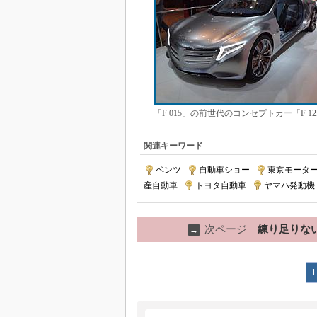
「F 015」の前世代のコンセプトカー「F 
関連キーワード
ベンツ
|
自動車ショー
|
東京モータ
産自動車
|
トヨタ自動車
|
ヤマハ発動機
次ページ
練り足りない
→
1