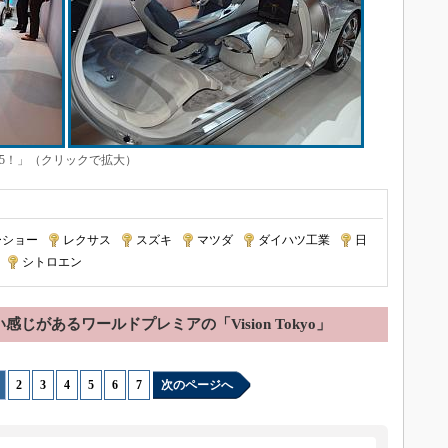
125！」（クリックで拡大）
ーショー
|
レクサス
|
スズキ
|
マツダ
|
ダイハツ工業
|
日
|
シトロエン
感じがあるワールドプレミアの「Vision Tokyo」
|
2
|
3
|
4
|
5
|
6
|
7
次のページへ