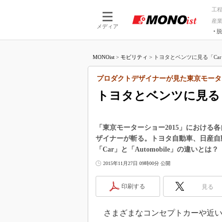
工
産
メディア
脱
つながる技術
AI×技術
MONOist
>
モビリティ
>
トヨタとベンツに見る「Car」と「
つながる工場
AI×設備
つながるサービ
Physical
プロダクトデザイナーが見た東京モーター
トヨタとベンツに見る「C
「東京モーターショー2015」における
ザイナーが斬る。トヨタ自動車、日産自
「Car」と「Automobile」の違いとは？
2015年11月27日 09時00分 公開
印刷する
見る
さまざまなコンセプトカーや近い