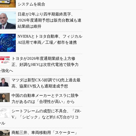
システムを統合
日産が2年ぶり四半期最終黒字、
2026年度通期予想は販売台数減も連
結業績は維持
NVIDIAとトヨタ自動車、フィジカル
AI活用で車両／工場／都市を連携
トヨタが2026年度通期業績を上方修
正、好調なHEVは次世代電池で競争力
を強化へ
マツダは新型CX-5好調で1Q売上過去最
高、協業EV投入も通期達成予想
中国の自動車メーカーとテスラに競争
力があるのは「合理性が高い」から
シートフレームの成型に不具合、「ZR-
V」「シビック」など約1.6万台がリコ
ール
商船三井、車両移動用「スケーター」