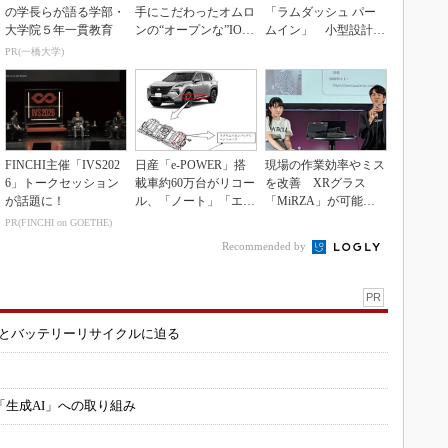
の学長らが語る学部・
手にこだわったオムロ
「ラムダッシュ パー
大学院５年一貫教育
ンの“オープンな”IO-L
ムイン」 小型設計と
inkマスター
意匠性をさらに追求
PR(一橋大学)
FINCHI主催「IVS202
日産「e-POWER」搭
現場の作業効率やミス
6」トークセッション
載車約60万台がリコー
を改善 XRグラス
が話題に！
ル、「ノート」「エク
「MiRZA」が可能に
ストレイル」な...
するピッキングDX
PR(FINCHI on GOETHE)
の...
Recommended by
PR
造とバッテリーリサイクルに迫る
「生成AI」への取り組み