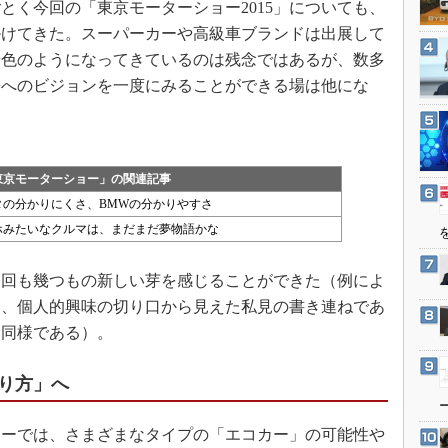
とく今回の「東京モーターショー2015」についても、
3Dプリンタ
産業オープンネット展
掛けてきた。スーパーカーや高級車ブランドは出展して
デジタルツインとCAE
景色のようになってきているのは残念ではあるが、数多
S＆OP
来へのビジョンを一度にみることができる場は他にな
インダストリー4.0
イノベーション
製造業ビッグデータ
東京モーターショー」の関連記事
メイドインジャパン
ヨタの分かりにくさ、BMWの分かりやすさ
植物工場
マホみたいなクルマは、まだまだ夢物語かな
知財マネジメント
回も幾つもの新しい芽を感じることができた（例によ
海外生産
く、個人的興味の切り口から見えた私見の書き連ねであ
グローバル設計・開発
と同様である）。
制御セキュリティ
新型コロナへの対応
り方」へ
ーでは、さまざまなタイプの「エコカー」の可能性や