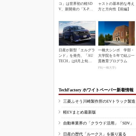
コ」は世界初の軽SD
ャストの基本的な考え
V、新開発の「X-PAC
方と方向性【前編】
K」に電動システ...
日産が新型「エルグラ
一橋大シンポ 学部・
ンド」を発売、「AU
大学院を５年で結ぶ一
TECH」は8月上旬に
貫教育プログラム
市場投入へ
PR(一橋大学)
TechFactory ホワイトペーパー新着情報
三菱ふそう川崎製作所のEVトラック製
軽EVまとめ最新版
自動車業界の「クラウド活用」「SDV」
日産の歴代「ルークス」を振り返る