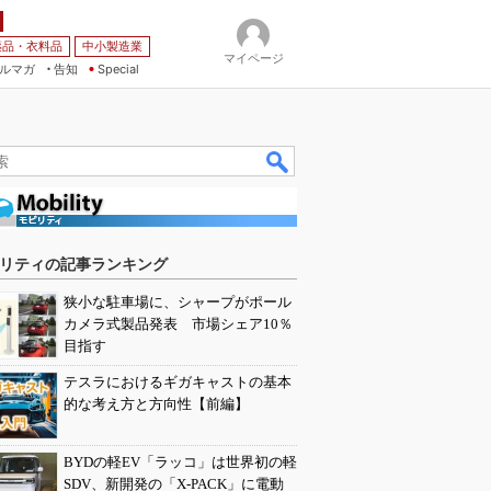
薬品・衣料品
中小製造業
マイページ
ルマガ
告知
Special
リティの記事ランキング
狭小な駐車場に、シャープがポール
カメラ式製品発表 市場シェア10％
目指す
テスラにおけるギガキャストの基本
的な考え方と方向性【前編】
BYDの軽EV「ラッコ」は世界初の軽
SDV、新開発の「X-PACK」に電動