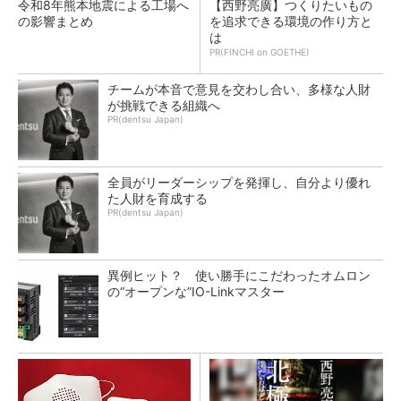
令和8年熊本地震による工場へ
【西野亮廣】つくりたいもの
の影響まとめ
を追求できる環境の作り方と
は
PR(FINCHI on GOETHE)
チームが本音で意見を交わし合い、多様な人財
が挑戦できる組織へ
PR(dentsu Japan)
全員がリーダーシップを発揮し、自分より優れ
た人財を育成する
PR(dentsu Japan)
異例ヒット？ 使い勝手にこだわったオムロン
の“オープンな”IO-Linkマスター