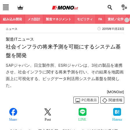
組み込み開発
メカ設計
製造マネジメント
モビリティ
FA
素材／化学
ニュース
2015年11月23日
製造ITニュース
社会インフラの将来予測を可能にするシステム基
盤を開発
SAPジャパン、日立製作所、ESRIジャパンは、3社の製品を連携
させ、社会インフラに関する将来予測を行い、その結果を地図画
面上に可視化する、ビッグデータ利活用システム基盤を開発し
た。
[MONOist]
PC用表示
関連情報
Share
Post
LINE
Hatena