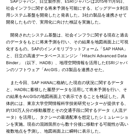
SAPジャパン、日立製作所、ESRIジャパンは2015年11月9日、
社会インフラに関する将来予測を可能にする、ビッグデータ利活
用システム基盤を開発したと発表した。3社の製品を連携させて
開発したもので、実用化に向けた検証を実施した。
開発されたシステム基盤は、社会インフラに関する現在と過去
のデータをもとに将来予測を行い、その結果を地図画面上に可視
化するもの。SAPのインメモリプラットフォーム「SAP HANA」
と、日立の高速データベースエンジン「Hitachi Advanced Data
Binder」（以下、HADB）、地理空間情報を活用したESRIジャパ
ンのソフトウェア「ArcGIS」の3製品を連携させた。
また今回、SAP HANAに格納した現在の状況に関するデータ
と、HADBに蓄積した履歴データを活用して将来予測を行い、そ
の結果をArcGISの地図画面上で表示できることを検証した。具
体的には、東京大学空間情報科学技術研究センターが提供する、
約130万人分の移動履歴とその交通手段に関するデータ（人流デ
ータ）を活用し、タクシーの最適配車を想定したシミュレーショ
ンを実施。現在の混雑箇所から数十分後に移動する可能性が高い
複数地点を予測し、地図画面上に瞬時に表示した。