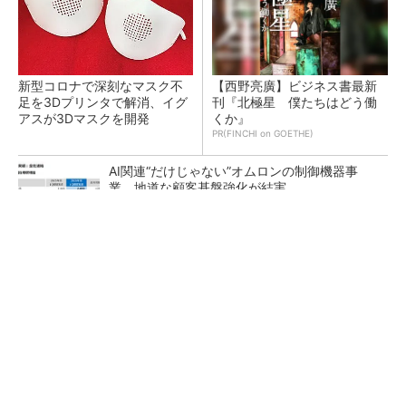
新型コロナで深刻なマスク不
【西野亮廣】ビジネス書最新
足を3Dプリンタで解消、イグ
刊『北極星 僕たちはどう働
アスが3Dマスクを開発
くか』
PR(FINCHI on GOETHE)
AI関連“だけじゃない”オムロンの制御機器事
業、地道な顧客基盤強化が結実
【レベル14】生成AIを味方に、3D CADを使い
こなそう！
「取りあえずボルトで固定」は禁物 締結部設
計で押さえるべき基本