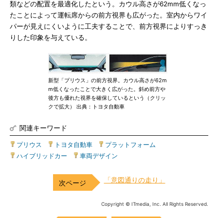
類などの配置を最適化したという。カウル高さが62mm低くなっ
たことによって運転席からの前方視界も広がった。室内からワイ
パーが見えにくいように工夫することで、前方視界によりすっき
りした印象を与えている。
新型「プリウス」の前方視界。カウル高さが62m
m低くなったことで大きく広がった。斜め前方や
後方も優れた視界を確保しているという（クリッ
クで拡大） 出典：トヨタ自動車
関連キーワード
プリウス
|
トヨタ自動車
|
プラットフォーム
|
ハイブリッドカー
|
車両デザイン
「意図通りの走り」
Copyright © ITmedia, Inc. All Rights Reserved.