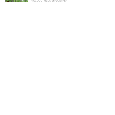
PR(COCO VILLA on GOETHE)
令和8年熊本地震による工場への影響まとめ
狭小な駐車場に、シャープがポールカメラ式製
品発表 市場シェア10％目指す
ルネサスが高崎工場を閉鎖
すべてが絶景、収益も得られ
へ、かつてはSiCデバイス生産
るその仕組みとは