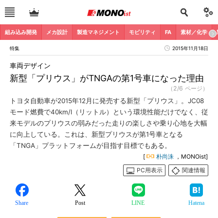
組み込み開発
メカ設計
製造マネジメント
モビリティ
FA
素材／化学
特集
2015年11月18日
車両デザイン
新型「プリウス」がTNGAの第1号車になった理由
（2/6 ページ）
トヨタ自動車が2015年12月に発売する新型「プリウス」。JC08
モード燃費で40km/l（リットル）という環境性能だけでなく、従
来モデルのプリウスの弱みだった走りの楽しさや乗り心地を大幅
に向上している。これは、新型プリウスが第1号車となる
「TNGA」プラットフォームが目指す目標でもある。
[
朴尚洙
，MONOist]
PC用表示
関連情報
Share
Post
LINE
Hatena