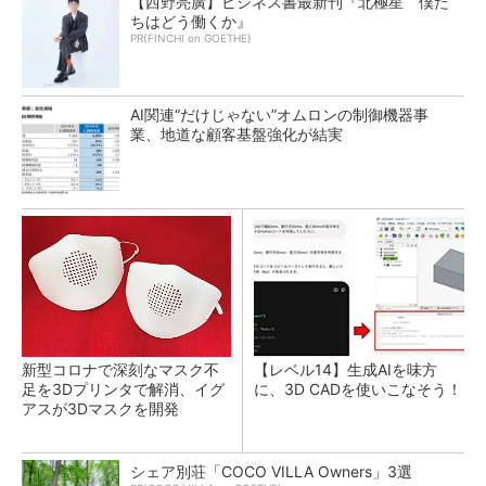
【西野亮廣】ビジネス書最新刊『北極星 僕た
ちはどう働くか』
PR(FINCHI on GOETHE)
AI関連“だけじゃない”オムロンの制御機器事
業、地道な顧客基盤強化が結実
新型コロナで深刻なマスク不
【レベル14】生成AIを味方
足を3Dプリンタで解消、イグ
に、3D CADを使いこなそう！
アスが3Dマスクを開発
シェア別荘「COCO VILLA Owners」3選