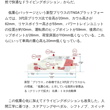
然で快適なドライビングポジション」からだ。
低重心パッケージという新型プリウスのTNGAプラットフォー
ムでは、3代目プリウス比で全高が20mm、カウル高さが
62mm、リヤスポイラー高さが55mm、パワートレインユニット
の位置が約10mm、運転席のヒップポイントが59mm、後席のヒ
ップポイントが26mm、荷室床面が110mm低くなっている。これ
らにいって車両の重心高も20mm低くなっている。
新型「プリウス」の各種寸法と3代目プリウスから
の増減。「低重心化」と示している箇所が多数あ
る（クリックで拡大） 出典：トヨタ自動車
この低重心化に加えてドライビングポジションも改良した。人
間工学に基づき、ステアリングやペダル、シフトノブ、スイッチ