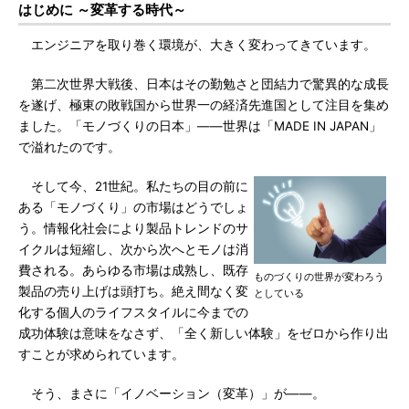
はじめに ～変革する時代～
エンジニアを取り巻く環境が、大きく変わってきています。
第二次世界大戦後、日本はその勤勉さと団結力で驚異的な成長
を遂げ、極東の敗戦国から世界一の経済先進国として注目を集め
ました。「モノづくりの日本」――世界は「MADE IN JAPAN」
で溢れたのです。
そして今、21世紀。私たちの目の前に
ある「モノづくり」の市場はどうでしょ
う。情報化社会により製品トレンドのサ
イクルは短縮し、次から次へとモノは消
費される。あらゆる市場は成熟し、既存
ものづくりの世界が変わろう
製品の売り上げは頭打ち。絶え間なく変
としている
化する個人のライフスタイルに今までの
成功体験は意味をなさず、「全く新しい体験」をゼロから作り出
すことが求められています。
そう、まさに「イノベーション（変革）」が――。