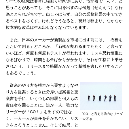
つ一つの組織は非常に縦割りの関係にあり、他部署で「ん？」と
思うことがあっても、そこに口を出すのは僭越（せんえつ）な行
為ととられがちです。出しゃばらず、自分の業務範囲の中ででき
るベストを尽くす。けれどそうなると、視野は狭まり、なかなか
抜本的な改革は生み出せなくなっていきます。
また、日本のメーカーが新製品を市場に出す前には、「石橋を
たたいて割る」どころか、「石橋が割れるまでたたく」と言って
いいほど、何度も何度もテストが行われます。ミスを恐れ慎重に
なるばかりで、時間とお金ばかりがかかり、それが価格に上乗せ
されたり、リリースまで時間がかかって勝機を逸したりすること
もあるでしょう。
従来のやり方を根本から覆すようなや
り方を提案するときは分厚い提案書と稟
議書を手に、いくつもの部署と何人もの
責任者を回ることに。誰か一人、強力な
リーダーが「GO！」を出すのではな
「GO」と言える強力なリーダ
く、一人一人が責任を分かち合い、リス
ーの不在
クをとろうとしません。そして結局、と