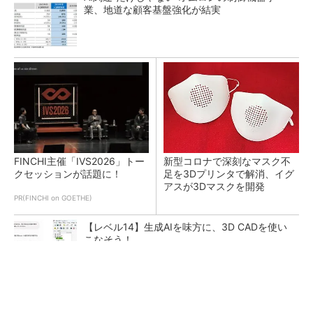
業、地道な顧客基盤強化が結実
FINCHI主催「IVS2026」トー
新型コロナで深刻なマスク不
クセッションが話題に！
足を3Dプリンタで解消、イグ
アスが3Dマスクを開発
PR(FINCHI on GOETHE)
【レベル14】生成AIを味方に、3D CADを使い
こなそう！
令和8年熊本地震による工場への影響まとめ