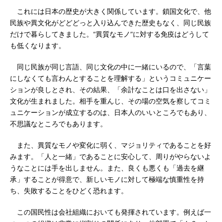
これには日本の歴史が大きく関係しています。鎖国文化で、他
民族や異文化がどどどっと入り込んできた歴史もなく、同じ民族
だけで暮らしてきました。“異質なモノ”に対する免疫はどうして
も低くなります。
同じ民族が同じ言語、同じ文化の中に一緒にいるので、「言葉
にしなくても言わんとすることを理解する」というコミュニケー
ションが良しとされ、その結果、「余計なことは口を出さない」
文化が生まれました。相手を重んじ、その場の空気を察してコミ
ュニケーションが成立するのは、日本人のいいところでもあり、
不思議なところでもあります。
また、異質なモノや変化に弱く、マジョリティであることを好
みます。「人と一緒」であることに安心して、周りがやらないよ
うなことには手を出しません。また、良くも悪くも「過去を継
承」することが得意で、新しいモノに対して極端な慎重性を持
ち、失敗することをひどく恐れます。
この国民性は会社組織においても発揮されています。例えば一