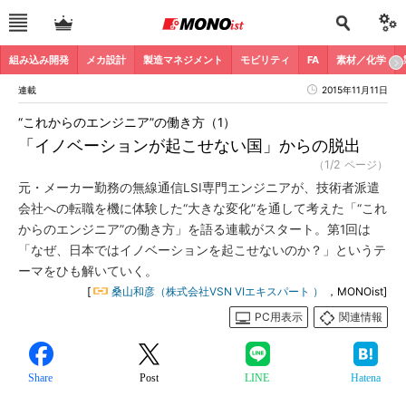
組み込み開発
メカ設計
製造マネジメント
モビリティ
FA
素材／化学
連載
2015年11月11日
“これからのエンジニア”の働き方（1）
「イノベーションが起こせない国」からの脱出
（1/2 ページ）
元・メーカー勤務の無線通信LSI専門エンジニアが、技術者派遣
会社への転職を機に体験した“大きな変化”を通して考えた「“これ
からのエンジニア”の働き方」を語る連載がスタート。第1回は
「なぜ、日本ではイノベーションを起こせないのか？」というテ
ーマをひも解いていく。
[
桑山和彦（株式会社VSN VIエキスパート ）
，MONOist]
PC用表示
関連情報
Share
Post
LINE
Hatena