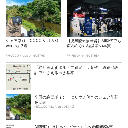
シェア別荘「COCO VILLA O
【見城徹×藤田晋】AI時代でも
wners」3選
変わらない経営者の本質
PR(COCO VILLA on GOETHE)
PR(FINCHI on GOETHE)
「取りあえずボルトで固定」は禁物 締結部設
計で押さえるべき基本
全国の絶景ポイントにサウナ付きのシェア別荘
を展開
PR(COCO VILLA on GOETHE)
AI関連“だけじゃない”オムロンの制御機器事