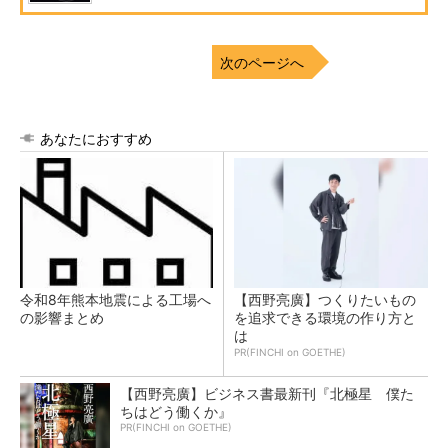
次のページへ
あなたにおすすめ
令和8年熊本地震による工場へ
【西野亮廣】つくりたいもの
の影響まとめ
を追求できる環境の作り方と
は
PR(FINCHI on GOETHE)
【西野亮廣】ビジネス書最新刊『北極星 僕た
ちはどう働くか』
PR(FINCHI on GOETHE)