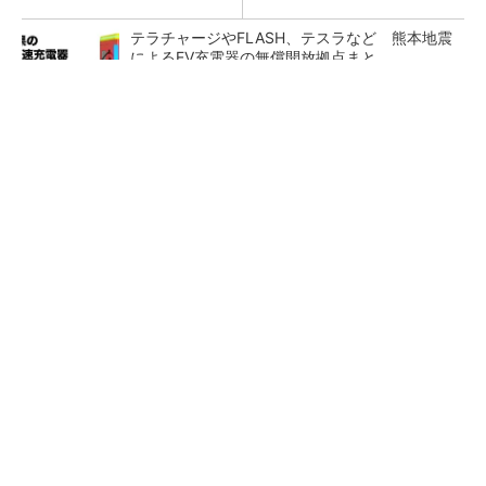
テラチャージやFLASH、テスラなど 熊本地震
によるEV充電器の無償開放拠点まと...
3σと不良品発生の確率を予測する「標準正規分
布表」
新型コロナで深刻なマスク不足を3Dプリンタ
で解消、イグアスが3Dマスクを開発