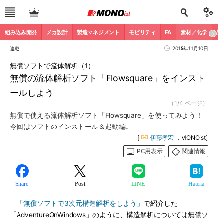
組み込み開発
メカ設計
製造マネジメント
モビリティ
FA
素材／化学
連載
2015年11月10日
無償ソフトで流体解析（1）
無償の流体解析ソフト「Flowsquare」をインスト
ールしよう
（1/4 ページ）
無償で使える流体解析ソフト「Flowsquare」を使ってみよう！
今回はソフトのインストール＆起動編。
[
伊藤孝宏
，MONOist]
PC用表示
関連情報
Share
Post
LINE
Hatena
「無償ソフトで3次元構造解析をしよう」
で紹介した
「AdventureOnWindows」のように、構造解析については無償ソ