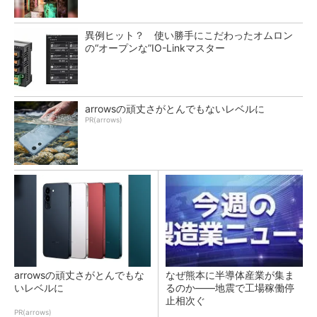
異例ヒット？ 使い勝手にこだわったオムロン
の“オープンな”IO-Linkマスター
arrowsの頑丈さがとんでもないレベルに
PR(arrows)
arrowsの頑丈さがとんでもな
なぜ熊本に半導体産業が集ま
いレベルに
るのか――地震で工場稼働停
止相次ぐ
PR(arrows)