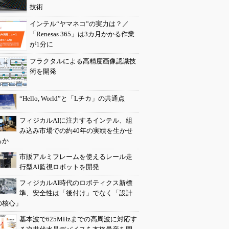
技術
インテル“ヤマネコ”の実力は？／
「Renesas 365」は3カ月かかる作業
が1分に
フラクタルによる高精度画像認識技
術を開発
“Hello, World”と「Lチカ」の共通点
フィジカルAIに注力するインテル、組
み込み市場での約40年の実績を生かせ
るか
市販アルミフレームを使えるレール走
行型AI監視ロボットを開発
フィジカルAI時代のロボティクス新標
準、安全性は「後付け」でなく「設計
の核心」
基本波で625MHzまでの高周波に対応す