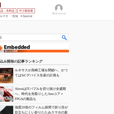
薬品・衣料品
中小製造業
マイページ
ルマガ
告知
Special
込み開発の記事ランキング
ルネサスが高崎工場を閉鎖へ、かつ
てはSiCデバイス生産の計画も
AlteraはITバブルを切り抜け全盛期
へ、時代を先取りしたArmコア＋
FPGAの製品も
強度20倍のフィルム採用で折り目が
目立ちにくい折りたたみスマホの新