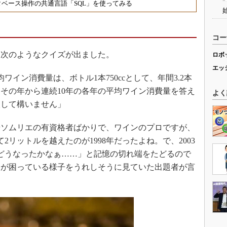
タベース操作の共通言語「SQL」を使ってみる
コー
次のようなクイズが出ました。
ロボ
エッ
イン消費量は、ボトル1本750ccとして、年間3.2本
その年から連続10年の各年の平均ワイン消費量を答え
よく
入して構いません」
ソムリエの有資格者ばかりで、ワインのプロですが、
2リットルを越えたのが1998年だったよね。で、2003
どうなったかなぁ……」と記憶の切れ端をたどるので
なが困っている様子をうれしそうに見ていた出題者が言