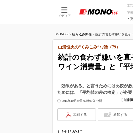
工
産
メディア
脱
つながる技術
AI×技術
MONOist
>
組み込み開発
>
統計の食わず嫌いを直そう
つながる工場
AI×設備
つながるサービ
Physical
山浦恒央の“くみこみ”な話（79）
統計の食わず嫌いを直
ワイン消費量」と「平
「効果がある」と言うためには比較が必
ためには、「平均値の差の検定」が必要
[
山浦恒
2015年10月29日 07時00分 公開
印刷する
通知する
1.はじめに