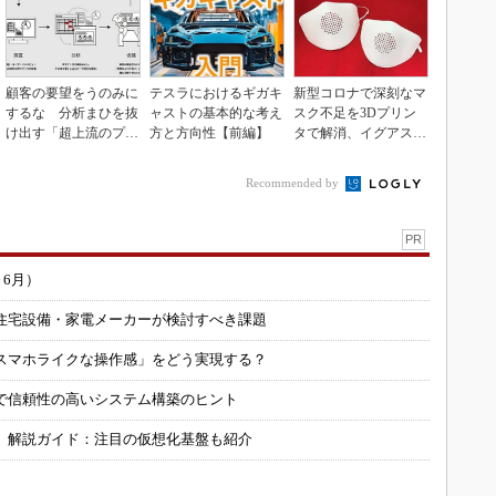
顧客の要望をうのみに
テスラにおけるギガキ
新型コロナで深刻なマ
するな 分析まひを抜
ャストの基本的な考え
スク不足を3Dプリン
け出す「超上流のプロ
方と方向性【前編】
タで解消、イグアスが
トタイピング」
3Dマスクを開発
Recommended by
PR
～6月）
住宅設備・家電メーカーが検討すべき課題
スマホライクな操作感」をどう実現する？
で信頼性の高いシステム構築のヒント
」解説ガイド：注目の仮想化基盤も紹介