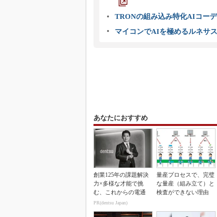
TRONの組み込み特化AIコー
マイコンでAIを極めるルネサ
あなたにおすすめ
創業125年の課題解決
量産プロセスで、完璧
力×多様な才能で挑
な量産（組み立て）と
む、これからの電通
検査ができない理由
PR(dentsu Japan)