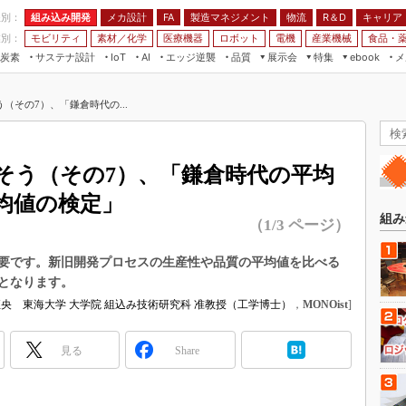
程別：
組み込み開発
メカ設計
製造マネジメント
物流
R＆D
キャリア
FA
業別：
モビリティ
素材／化学
医療機器
ロボット
電機
産業機械
食品・
炭素
サステナ設計
エッジ逆襲
品質
展示会
特集
メ
IoT
AI
ebook
伝承
組み込み開発
CEATEC
読者調査まとめ
編集後記
（その7）、「鎌倉時代の...
JIMTOF
保全
メカ設計
つながるクルマ
組込み/エッジ コンピューティング
ス
 AI
製造マネジメント
5G
展＆IoT/5Gソリューション展
VR／AR
FA
そう（その7）、「鎌倉時代の平均
IIFES
モビリティ
フィールドサービス
均値の検定」
国際ロボット展
素材／化学
FPGA
組み
（1/3 ページ）
ジャパンモビリティショー
組み込み画像技術
TECHNO-FRONTIER
要です。新旧開発プロセスの生産性や品質の平均値を比べる
組み込みモデリング
となります。
人テク展
Windows Embedded
央 東海大学 大学院 組込み技術研究科 准教授（工学博士）
，
MONOist
]
スマート工場EXPO
車載ソフト開発
EdgeTech+
見る
Share
ISO26262
日本ものづくりワールド
無償設計ツール
AUTOMOTIVE WORLD