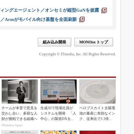
ディングエージェント／オンセミが縦型GaNを披露
ス／Armがモバイル向け基盤を全面刷新
組み込み開発
MONOist トップ
Copyright © ITmedia, Inc. All Rights Reserved.
チームが本音で意見を
生成AIで現場社員が
ペロブスカイト太陽電
交わし合い、多様な人
システムを開発 「人
池の量産に有効なイン
財が挑戦できる組織へ
中心」の製造DXを自
ク、従来比で1.5倍の
走させた3社の方法
性能向上
PR(dentsu Japan)