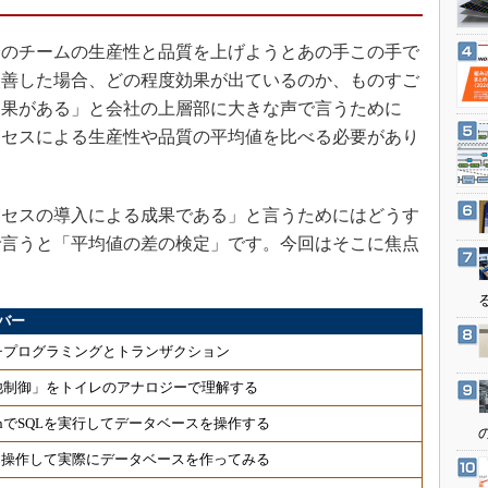
3Dプリンタ
産業オープンネット展
デジタルツインとCAE
のチームの生産性と品質を上げようとあの手この手で
S＆OP
改善した場合、どの程度効果が出ているのか、ものすご
効果がある」と会社の上層部に大きな声で言うために
インダストリー4.0
ロセスによる生産性や品質の平均値を比べる必要があり
イノベーション
製造業ビッグデータ
メイドインジャパン
セスの導入による成果である」と言うためにはどうす
で言うと「平均値の差の検定」です。今回はそこに焦点
植物工場
知財マネジメント
海外生産
バー
グローバル設計・開発
チプログラミングとトランザクション
制御セキュリティ
他制御」をトイレのアナロジーで理解する
新型コロナへの対応
onでSQLを実行してデータベースを操作する
Lを操作して実際にデータベースを作ってみる