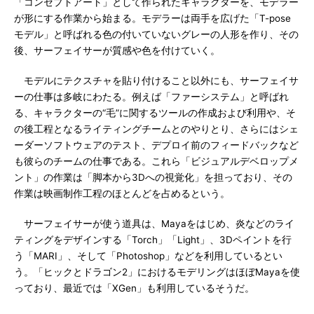
「コンセプトアート」として作られたキャラクターを、モデラー
が形にする作業から始まる。モデラーは両手を広げた「T-pose
モデル」と呼ばれる色の付いていないグレーの人形を作り、その
後、サーフェイサーが質感や色を付けていく。
モデルにテクスチャを貼り付けること以外にも、サーフェイサ
ーの仕事は多岐にわたる。例えば「ファーシステム」と呼ばれ
る、キャラクターの“毛”に関するツールの作成および利用や、そ
の後工程となるライティングチームとのやりとり、さらにはシェ
ーダーソフトウェアのテスト、デプロイ前のフィードバックなど
も彼らのチームの仕事である。これら「ビジュアルデベロップメ
ント」の作業は「脚本から3Dへの視覚化」を担っており、その
作業は映画制作工程のほとんどを占めるという。
サーフェイサーが使う道具は、Mayaをはじめ、炎などのライ
ティングをデザインする「Torch」「Light」、3Dペイントを行
う「MARI」、そして「Photoshop」などを利用しているとい
う。「ヒックとドラゴン2」におけるモデリングはほぼMayaを使
っており、最近では「XGen」も利用しているそうだ。