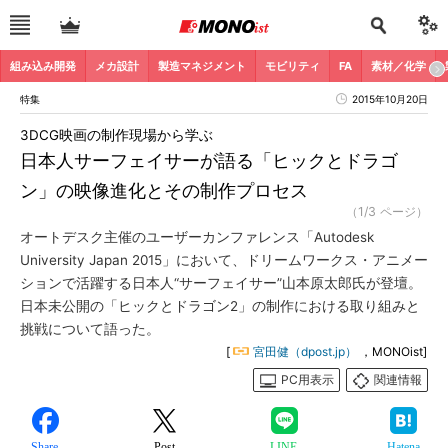
組み込み開発
メカ設計
製造マネジメント
モビリティ
FA
素材／化学
特集
2015年10月20日
3DCG映画の制作現場から学ぶ
日本人サーフェイサーが語る「ヒックとドラゴ
ン」の映像進化とその制作プロセス
（1/3 ページ）
オートデスク主催のユーザーカンファレンス「Autodesk
University Japan 2015」において、ドリームワークス・アニメー
ションで活躍する日本人“サーフェイサー”山本原太郎氏が登壇。
日本未公開の「ヒックとドラゴン2」の制作における取り組みと
挑戦について語った。
[
宮田健（dpost.jp）
，MONOist]
PC用表示
関連情報
Share
Post
LINE
Hatena