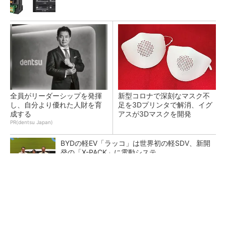
全員がリーダーシップを発揮
新型コロナで深刻なマスク不
し、自分より優れた人財を育
足を3Dプリンタで解消、イグ
成する
アスが3Dマスクを開発
PR(dentsu Japan)
BYDの軽EV「ラッコ」は世界初の軽SDV、新開
発の「X-PACK」に電動システ...
ペロブスカイト太陽電池の量産に有効なイン
ク、従来比で1.5倍の性能向上