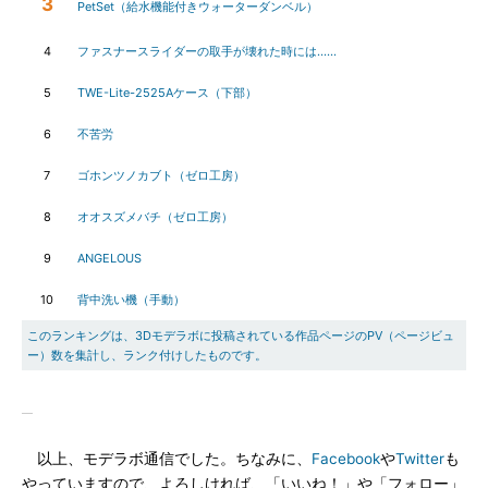
3
PetSet（給水機能付きウォーターダンベル）
4
ファスナースライダーの取手が壊れた時には……
5
TWE-Lite-2525Aケース（下部）
6
不苦労
7
ゴホンツノカブト（ゼロ工房）
8
オオスズメバチ（ゼロ工房）
9
ANGELOUS
10
背中洗い機（手動）
このランキングは、3Dモデラボに投稿されている作品ページのPV（ページビュ
ー）数を集計し、ランク付けしたものです。
以上、モデラボ通信でした。ちなみに、
Facebook
や
Twitter
も
やっていますので、よろしければ、「いいね！」や「フォロー」