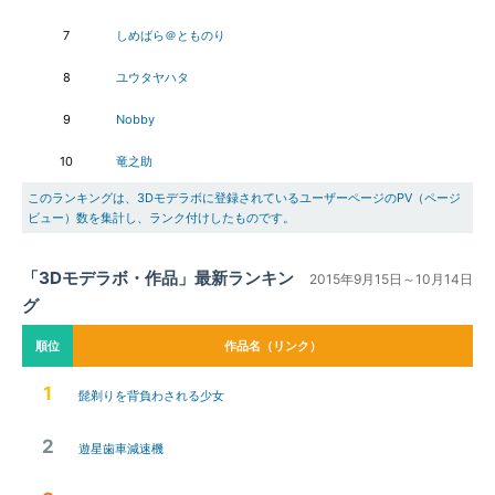
7
しめばら＠とものり
8
ユウタヤハタ
9
Nobby
10
竜之助
このランキングは、3Dモデラボに登録されているユーザーページのPV（ページ
ビュー）数を集計し、ランク付けしたものです。
「3Dモデラボ・作品」最新ランキン
2015年9月15日～10月14日
グ
順位
作品名（リンク）
1
髭剃りを背負わされる少女
2
遊星歯車減速機