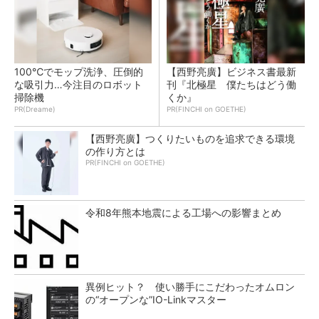
100℃でモップ洗浄、圧倒的
【西野亮廣】ビジネス書最新
な吸引力…今注目のロボット
刊『北極星 僕たちはどう働
掃除機
くか』
PR(Dreame)
PR(FINCHI on GOETHE)
【西野亮廣】つくりたいものを追求できる環境
の作り方とは
PR(FINCHI on GOETHE)
令和8年熊本地震による工場への影響まとめ
異例ヒット？ 使い勝手にこだわったオムロン
の“オープンな”IO-Linkマスター