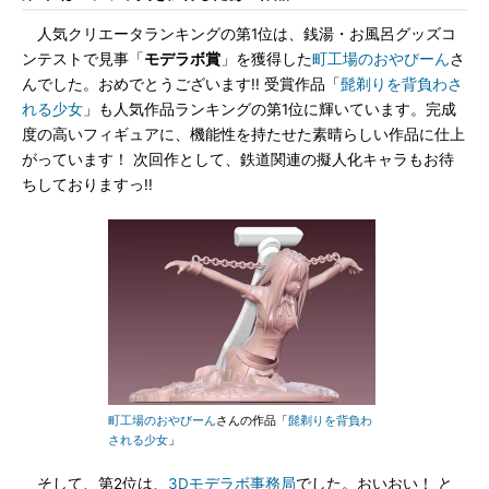
人気クリエータランキングの第1位は、銭湯・お風呂グッズコ
ンテストで見事「
モデラボ賞
」を獲得した
町工場のおやびーん
さ
んでした。おめでとうございます!! 受賞作品「
髭剃りを背負わさ
れる少女
」も人気作品ランキングの第1位に輝いています。完成
度の高いフィギュアに、機能性を持たせた素晴らしい作品に仕上
がっています！ 次回作として、鉄道関連の擬人化キャラもお待
ちしておりますっ!!
町工場のおやびーん
さんの作品「
髭剃りを背負わ
される少女
」
そして、第2位は、
3Dモデラボ事務局
でした。おいおい！ と