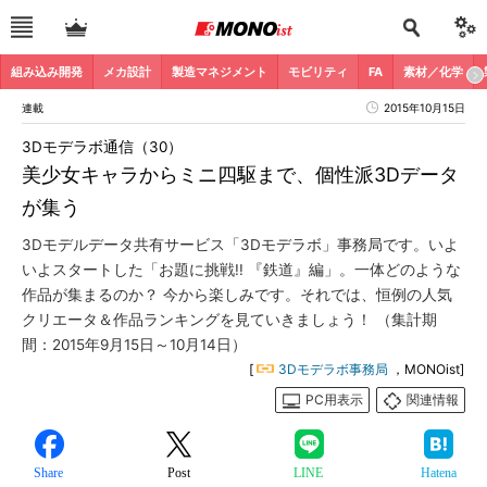
組み込み開発
メカ設計
製造マネジメント
モビリティ
FA
素材／化学
連載
2015年10月15日
3Dモデラボ通信（30）
美少女キャラからミニ四駆まで、個性派3Dデータ
が集う
3Dモデルデータ共有サービス「3Dモデラボ」事務局です。いよ
いよスタートした「お題に挑戦!! 『鉄道』編」。一体どのような
作品が集まるのか？ 今から楽しみです。それでは、恒例の人気
クリエータ＆作品ランキングを見ていきましょう！ （集計期
間：2015年9月15日～10月14日）
[
3Dモデラボ事務局
，MONOist]
PC用表示
関連情報
Share
Post
LINE
Hatena