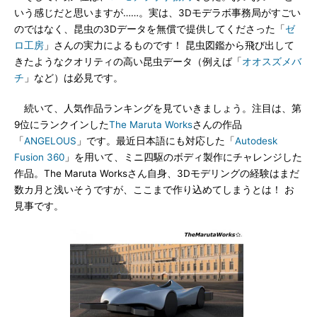
いう感じだと思いますが……。実は、3Dモデラボ事務局がすごい
のではなく、昆虫の3Dデータを無償で提供してくださった「
ゼ
ロ工房
」さんの実力によるものです！ 昆虫図鑑から飛び出して
きたようなクオリティの高い昆虫データ（例えば「
オオスズメバ
チ
」など）は必見です。
続いて、人気作品ランキングを見ていきましょう。注目は、第
9位にランクインした
The Maruta Works
さんの作品
「
ANGELOUS
」です。最近日本語にも対応した「
Autodesk
Fusion 360
」を用いて、ミニ四駆のボディ製作にチャレンジした
作品。The Maruta Worksさん自身、3Dモデリングの経験はまだ
数カ月と浅いそうですが、ここまで作り込めてしまうとは！ お
見事です。