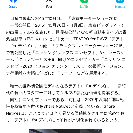
Share
Post
LINE
Hatena
日産自動車は2015年10月5日、「東京モーターショー2015」
（一般公開日：2015年10月30日～11月8日、東京ビッグサイト）
の出展モデルを発表した。世界初公開となる軽自動車タイプの電
気自動車（EV）のコンセプトカー「TEATRO for DAYZ（テアト
ロ for デイズ）」の他、「フランクフルトモーターショー2015」
で初公開した「ニッサン グリップス コンセプト」や、レースゲ
ーム「グランツーリスモ6」向けのコンセプトカー「ニッサン コ
ンセプト2020 ビジョン グランツーリスモ」の最新バージョン、
走行距離を大幅に伸ばした「リーフ」などを展示する。
唯一の世界初公開モデルとなるテアトロ for デイズは、「新時
代の若いカスタマーに対してクルマの新たな価値を提案する」
（同社）コンセプトカーである。同社は、2020年以降に運転免
許を取得する世代をShare Nativesと定義している。Share
Nativesは、これまでとは全く異なる価値観をクルマに求めてお
り、テアトロ for デイズにはそれが具現化されているという。