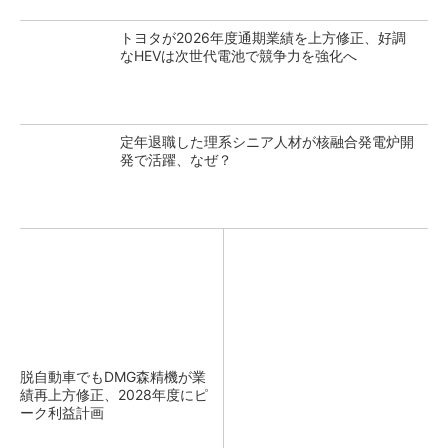
トヨタが2026年度通期業績を上方修正、好調
なHEVは次世代電池で競争力を強化へ
定年退職した理系シニア人材が核融合発電炉開
発で活躍、なぜ？
脱自動車でもDMG森精機が業
績再上方修正、2028年度にピ
ーク利益計画