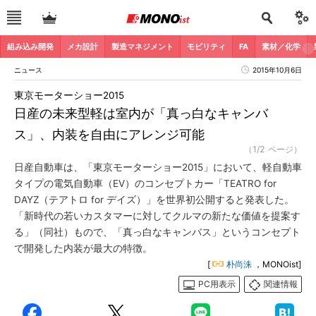
組み込み開発
メカ設計
製造マネジメント
モビリティ
FA
素材／化学
ニュース
2015年10月6日
東京モーターショー2015
日産の未来型軽は室内が「真っ白なキャンバ
ス」、内装を自由にアレンジ可能
（1/2 ページ）
日産自動車は、「東京モーターショー2015」において、軽自動車
タイプの電気自動車（EV）のコンセプトカー「TEATRO for
DAYZ（テアトロ for デイズ）」を世界初公開すると発表した。
「新時代の若いカスタマーに対してクルマの新たな価値を提案す
る」（同社）もので、「真っ白なキャンバス」というコンセプト
で開発した内装が最大の特徴。
[
朴尚洙
，MONOist]
PC用表示
関連情報