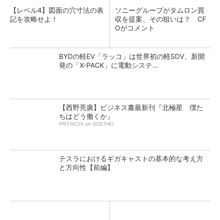
【レベル4】図面の穴寸法の表
ソニーグループがタムロン買
記を攻略せよ！
収を提案、その狙いは？ CF
Oがコメント
BYDの軽EV「ラッコ」は世界初の軽SDV、新開
発の「X-PACK」に電動システ...
【西野亮廣】ビジネス書最新刊『北極星 僕た
ちはどう働くか』
PR(FINCHI on GOETHE)
テスラにおけるギガキャストの基本的な考え方
と方向性【前編】