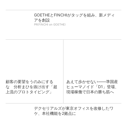
GOETHEとFINCHIがタッグを組み、新メディ
アを創設
PR(FINCHI on GOETHE)
顧客の要望をうのみにする
あえて歩かせない――準国産
な 分析まひを抜け出す「超
ヒューマノイド「D1」登場、
上流のプロトタイピング」
現場稼働で日本の勝ち筋へ
デクセリアルズが東京オフィスを改修したワ
ケ、本社機能を2拠点に