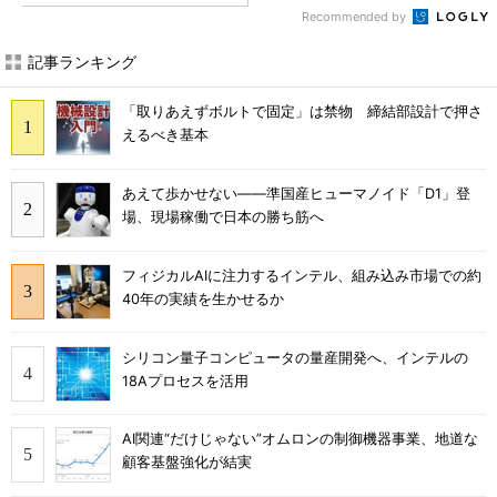
Recommended by
記事ランキング
「取りあえずボルトで固定」は禁物 締結部設計で押さ
えるべき基本
あえて歩かせない――準国産ヒューマノイド「D1」登
場、現場稼働で日本の勝ち筋へ
フィジカルAIに注力するインテル、組み込み市場での約
40年の実績を生かせるか
シリコン量子コンピュータの量産開発へ、インテルの
18Aプロセスを活用
AI関連“だけじゃない”オムロンの制御機器事業、地道な
顧客基盤強化が結実