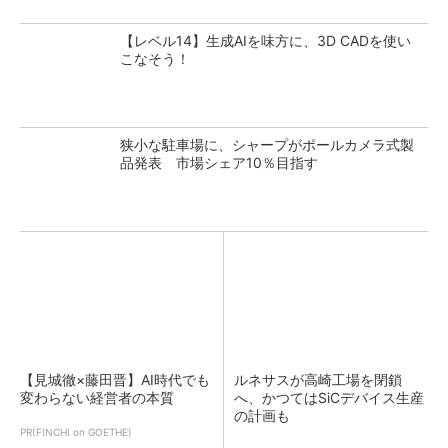
【レベル14】生成AIを味方に、3D CADを使い
こなそう！
狭小な駐車場に、シャープがポールカメラ式製
品発表 市場シェア10％目指す
【見城徹×藤田晋】AI時代でも
ルネサスが高崎工場を閉鎖
変わらない経営者の本質
へ、かつてはSiCデバイス生産
の計画も
PR(FINCHI on GOETHE)