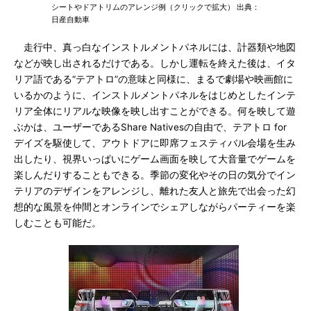
シートやドアトリムのアレンジ例（クリックで拡大） 出典：
日産自動車
走行中、真っ白なインストルメントパネルには、計器類や地図
などが映し出されるだけである。しかし運転を終えた後は、イタ
リア語である“テアトロ”の意味と同様に、まるで劇場や映画館に
いるかのように、インストルメントパネルをはじめとしたインテ
リア全体にリアルな映像を映し出すことができる。何を映して遊
ぶかは、ユーザーであるShare Nativesの自由で、テアトロ for
デイズを駆使して、アウトドアに即席フェスティバル会場を生み
出したり、視界いっぱいにゲーム画面を映して大音量でゲームを
楽しんだりすることもできる。季節の変化やその日の気分でイン
テリアのデザインをアレンジし、離れた友人と旅先で出会った幻
想的な風景を仲間とオンラインでシェアしながらパーティーを楽
しむことも可能だ。