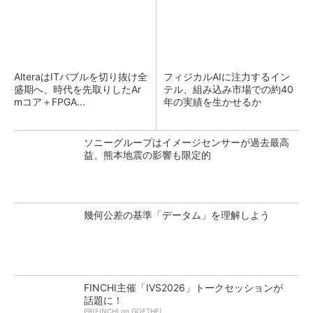
AlteraはITバブルを切り抜け全
フィジカルAIに注力するイン
盛期へ、時代を先取りしたAr
テル、組み込み市場での約40
mコア＋FPGA...
年の実績を生かせるか
ソニーグループはイメージセンサーが過去最高
益、熊本地震の影響も限定的
幾何公差の基準「データム」を理解しよう
FINCHI主催「IVS2026」トークセッションが
話題に！
PR(FINCHI on GOETHE)