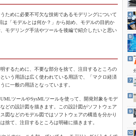
3Dプリンタ
産業オープンネット展
デジタルツインとCAE
うために必要不可欠な技術であるモデリングについて
S＆OP
回は「モデルとは何か？」から始め、モデルの目的か
で、モデリング手法やツールを後編で紹介したいと思い
インダストリー4.0
イノベーション
製造業ビッグデータ
メイドインジャパン
植物工場
明するために、不要な部分を捨て、注目するところの
ルという用語は広く使われている用語で、「マクロ経済
知財マネジメント
ように一般の用語となっています。
海外生産
グローバル設計・開発
MLツールやSysMLツールを使って、開発対象をモデ
制御セキュリティ
図などの設計図を描きます。この設計図がソフトウェア
ラス図などのモデル図ではソフトウェアの構造を分かり
新型コロナへの対応
分は捨て、注目するところは明確に描きます。