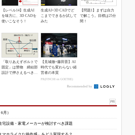
【レベル14】生成AI
生成AI×3D CADでど
【問題1】まずは自力
を味方に、3D CADを
こまでできるか試して
で解こう。目標は25分
使いこなそう！
みた
間！
「取りあえずボルトで
【見城徹×藤田晋】AI
固定」は禁物 締結部
時代でも変わらない経
設計で押さえるべき基
営者の本質
本
PR(FINCHI on GOETHE)
Recommended by
PR
～6月）
住宅設備・家電メーカーが検討すべき課題
スマホライクな操作感」をどう実現する？