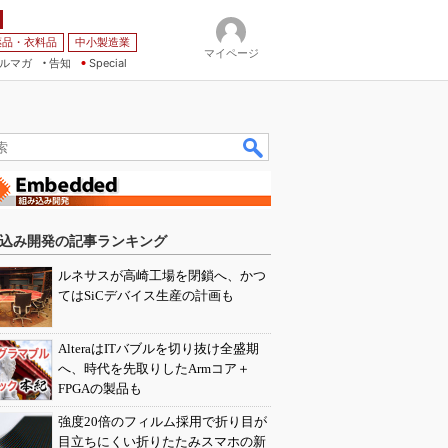
薬品・衣料品
中小製造業
マイページ
ルマガ
告知
Special
込み開発の記事ランキング
ルネサスが高崎工場を閉鎖へ、かつ
てはSiCデバイス生産の計画も
AlteraはITバブルを切り抜け全盛期
へ、時代を先取りしたArmコア＋
FPGAの製品も
強度20倍のフィルム採用で折り目が
目立ちにくい折りたたみスマホの新