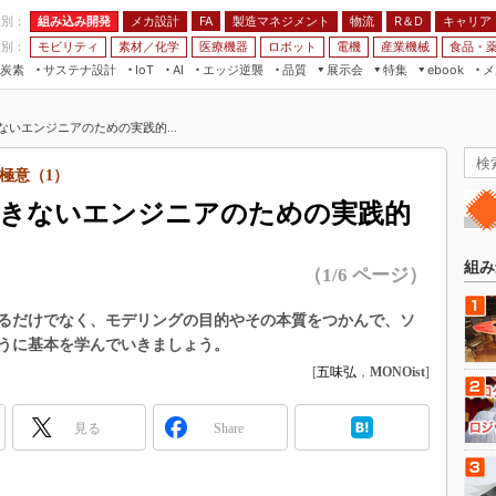
程別：
組み込み開発
メカ設計
製造マネジメント
物流
R＆D
キャリア
FA
業別：
モビリティ
素材／化学
医療機器
ロボット
電機
産業機械
食品・
炭素
サステナ設計
エッジ逆襲
品質
展示会
特集
メ
IoT
AI
ebook
伝承
組み込み開発
CEATEC
読者調査まとめ
編集後記
きないエンジニアのための実践的...
JIMTOF
保全
メカ設計
つながるクルマ
組込み/エッジ コンピューティング
ス
 AI
製造マネジメント
5G
極意（1）
展＆IoT/5Gソリューション展
VR／AR
FA
用できないエンジニアのための実践的
IIFES
モビリティ
フィールドサービス
国際ロボット展
素材／化学
FPGA
組み
（1/6 ページ）
ジャパンモビリティショー
組み込み画像技術
TECHNO-FRONTIER
るだけでなく、モデリングの目的やその本質をつかんで、ソ
組み込みモデリング
うに基本を学んでいきましょう。
人テク展
Windows Embedded
[
五味弘
，
MONOist
]
スマート工場EXPO
車載ソフト開発
EdgeTech+
見る
Share
ISO26262
日本ものづくりワールド
無償設計ツール
AUTOMOTIVE WORLD