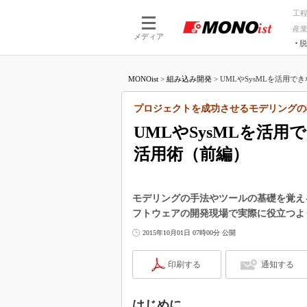
工
産
メディア
脱
つながる技術
AI×技術
MONOist
>
組み込み開発
>
UMLやSysMLを活用で
つながる工場
AI×設備
つながるサービ
Physical
プロジェクトを成功させるモデリングの
UMLやSysMLを活
活用術（前編）
モデリングの手法やツールの基礎を覚え
フトウェアの開発現場で実際に役立つよ
2015年10月01日 07時00分 公開
印刷する
通知する
はじめに