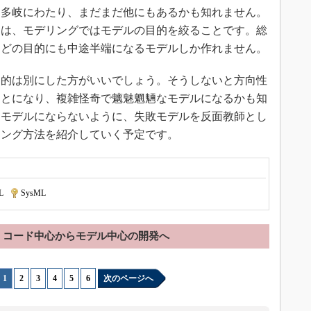
多岐にわたり、まだまだ他にもあるかも知れません。
とは、モデリングではモデルの目的を絞ることです。総
とどの目的にも中途半端になるモデルしか作れません。
的は別にした方がいいでしょう。そうしないと方向性
ことになり、複雑怪奇で魑魅魍魎なモデルになるかも知
なモデルにならないように、失敗モデルを反面教師とし
リング方法を紹介していく予定です。
L
|
SysML
コード中心からモデル中心の開発へ
1
|
2
|
3
|
4
|
5
|
6
次のページへ