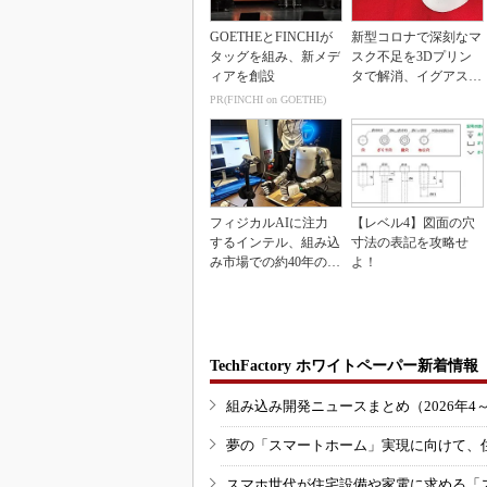
GOETHEとFINCHIが
新型コロナで深刻なマ
タッグを組み、新メデ
スク不足を3Dプリン
ィアを創設
タで解消、イグアスが
3Dマスクを開発
PR(FINCHI on GOETHE)
フィジカルAIに注力
【レベル4】図面の穴
するインテル、組み込
寸法の表記を攻略せ
み市場での約40年の実
よ！
績を生かせるか
TechFactory ホワイトペーパー新着情報
組み込み開発ニュースまとめ（2026年4
夢の「スマートホーム」実現に向けて、
スマホ世代が住宅設備や家電に求める「