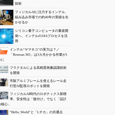
技術
フィジカルAIに注力するインテル、
組み込み市場での約40年の実績を生
かせるか
シリコン量子コンピュータの量産開
発へ、インテルの18Aプロセスを活
用
インテル“ヤマネコ”の実力は？／
「Renesas 365」は3カ月かかる作業が1
分に
フラクタルによる高精度画像認識技術
を開発
市販アルミフレームを使えるレール走
行型AI監視ロボットを開発
フィジカルAI時代のロボティクス新標
準、安全性は「後付け」でなく「設計
の核心」
“Hello, World”と「Lチカ」の共通点