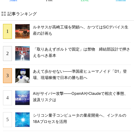
Share
Post
LINE
Hatena
記事ランキング
ルネサスが高崎工場を閉鎖へ、かつてはSiCデバイス生
産の計画も
「取りあえずボルトで固定」は禁物 締結部設計で押さ
えるべき基本
あえて歩かせない――準国産ヒューマノイド「D1」登
場、現場稼働で日本の勝ち筋へ
AIがサイバー攻撃――OpenAIやClaudeで相次ぐ事態、
波及リスクは
シリコン量子コンピュータの量産開発へ、インテルの
18Aプロセスを活用