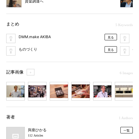
資金調達へ
まとめ
5 Keywords
DMM.make AKIBA
ワ
見る
ものづくり
ヘ
見る
記事画像
＋
6 Images
1
2
3
4
5
6
著者
1 Authors
與座ひかる
一覧
112 Articles