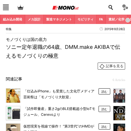
組み込み開発
メカ設計
製造マネジメント
モビリティ
FA
素材／化学
特集
2015年9月28日
モノづくりは国の底力
ソニー定年退職の64歳、DMM.make AKIBAで伝
えるモノづくりの極意
記事を見る
関連記事
6 Articles
「仕込みiPhone」も受賞した文化庁メディア
読む
芸術祭は「モノづくり大歓迎」
「試作即量産」重さ2gのBLE搭載超小型IoTモ
読む
ジュール、Cerevoより
仮想現実を視線で操作！ “第3世代”のHMDが
読む