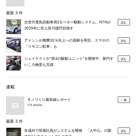
最新 3 件
次世代電気自動車用2モーター駆動システム、NTNが
読む
2025年に売上高15億円目指す
アイシンが燃費30％向上への貢献を明言、スマホの
読む
「リモコン駐車」も
ジェイテクトが“第3の駆動ユニット”を開発中、新円す
読む
いころ軸受も完成
連載
モノづくり最前線レポート
一覧
174 Articles
最新 3 件
生成AIで現場社員がシステムを開発 「人中心」の製
読む