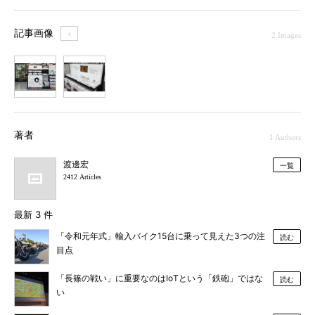
記事画像
＋
2 Images
1
2
著者
1 Authors
渡邊宏
一覧
2412 Articles
最新 3 件
「令和元年式」輸入バイク15台に乗って見えた3つの注
読む
目点
「長篠の戦い」に重要なのはIoTという「鉄砲」ではな
読む
い