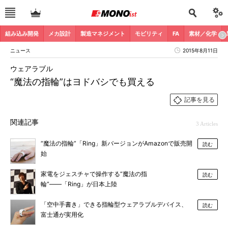
組み込み開発
メカ設計
製造マネジメント
モビリティ
FA
素材／化学
ニュース
2015年8月11日
ウェアラブル
“魔法の指輪”はヨドバシでも買える
記事を見る
関連記事
3 Articles
“魔法の指輪”「Ring」新バージョンがAmazonで販売開
読む
始
家電をジェスチャで操作する“魔法の指
読む
輪”――「Ring」が日本上陸
「空中手書き」できる指輪型ウェアラブルデバイス、
読む
富士通が実用化