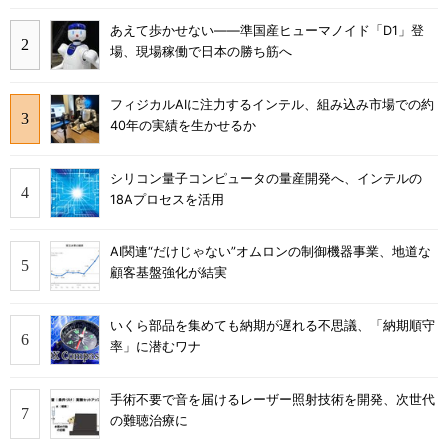
あえて歩かせない――準国産ヒューマノイド「D1」登
場、現場稼働で日本の勝ち筋へ
フィジカルAIに注力するインテル、組み込み市場での約
40年の実績を生かせるか
シリコン量子コンピュータの量産開発へ、インテルの
18Aプロセスを活用
AI関連“だけじゃない”オムロンの制御機器事業、地道な
顧客基盤強化が結実
いくら部品を集めても納期が遅れる不思議、「納期順守
率」に潜むワナ
手術不要で音を届けるレーザー照射技術を開発、次世代
の難聴治療に