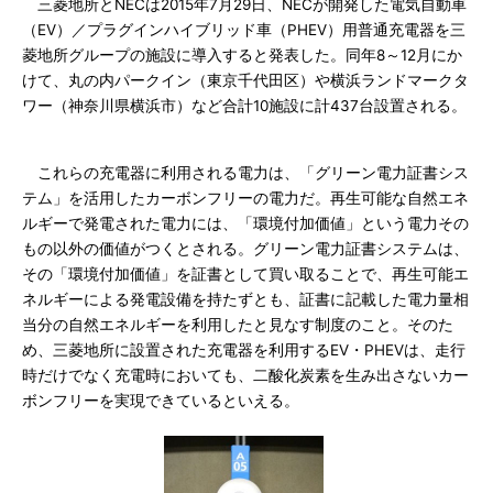
三菱地所とNECは2015年7月29日、NECが開発した電気自動車
（EV）／プラグインハイブリッド車（PHEV）用普通充電器を三
菱地所グループの施設に導入すると発表した。同年8～12月にか
けて、丸の内パークイン（東京千代田区）や横浜ランドマークタ
ワー（神奈川県横浜市）など合計10施設に計437台設置される。
これらの充電器に利用される電力は、「グリーン電力証書シス
テム」を活用したカーボンフリーの電力だ。再生可能な自然エネ
ルギーで発電された電力には、「環境付加価値」という電力その
もの以外の価値がつくとされる。グリーン電力証書システムは、
その「環境付加価値」を証書として買い取ることで、再生可能エ
ネルギーによる発電設備を持たずとも、証書に記載した電力量相
当分の自然エネルギーを利用したと見なす制度のこと。そのた
め、三菱地所に設置された充電器を利用するEV・PHEVは、走行
時だけでなく充電時においても、二酸化炭素を生み出さないカー
ボンフリーを実現できているといえる。