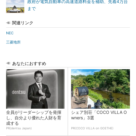
政府が電気自動車の高速道路料金を補助、先着4万台
まで
関連リンク
NEC
三菱地所
あなたにおすすめ
全員がリーダーシップを発揮
シェア別荘「COCO VILLA O
し、自分より優れた人財を育
wners」3選
成する
PR(dentsu Japan)
PR(COCO VILLA on GOETHE)