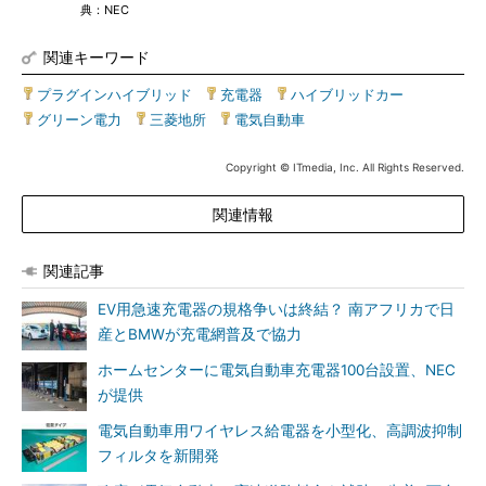
典：NEC
関連キーワード
プラグインハイブリッド
|
充電器
|
ハイブリッドカー
|
グリーン電力
|
三菱地所
|
電気自動車
Copyright © ITmedia, Inc. All Rights Reserved.
関連情報
関連記事
EV用急速充電器の規格争いは終結？ 南アフリカで日
産とBMWが充電網普及で協力
ホームセンターに電気自動車充電器100台設置、NEC
が提供
電気自動車用ワイヤレス給電器を小型化、高調波抑制
フィルタを新開発