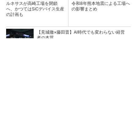
ルネサスが高崎工場を閉鎖
令和8年熊本地震による工場へ
へ、かつてはSiCデバイス生産
の影響まとめ
の計画も
【見城徹×藤田晋】AI時代でも変わらない経営
者の本質
PR(FINCHI on GOETHE)
テラチャージやFLASH、テスラなど 熊本地震
によるEV充電器の無償開放拠点まと...
日産「e-POWER」搭載車約60万台がリコー
ル、「ノート」「エクストレイル」な...