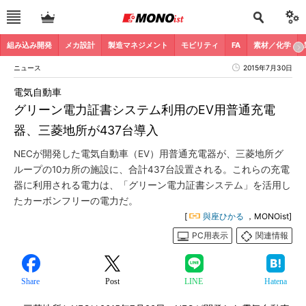
組み込み開発
メカ設計
製造マネジメント
モビリティ
FA
素材／化学
ニュース
2015年7月30日
電気自動車
グリーン電力証書システム利用のEV用普通充電
器、三菱地所が437台導入
NECが開発した電気自動車（EV）用普通充電器が、三菱地所グ
ループの10カ所の施設に、合計437台設置される。これらの充電
器に利用される電力は、「グリーン電力証書システム」を活用し
たカーボンフリーの電力だ。
[
與座ひかる
，MONOist]
PC用表示
関連情報
Share
Post
LINE
Hatena