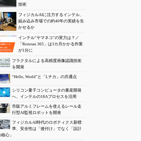
技術
フィジカルAIに注力するインテル、
組み込み市場での約40年の実績を生
かせるか
インテル“ヤマネコ”の実力は？／
「Renesas 365」は3カ月かかる作業
が1分に
フラクタルによる高精度画像認識技術
を開発
“Hello, World”と「Lチカ」の共通点
シリコン量子コンピュータの量産開発
へ、インテルの18Aプロセスを活用
市販アルミフレームを使えるレール走
行型AI監視ロボットを開発
フィジカルAI時代のロボティクス新標
準、安全性は「後付け」でなく「設計
の核心」