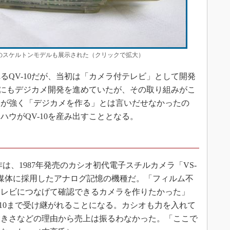
」のスケルトンモデルも展示された（クリックで拡大）
QV-10だが、当初は「カメラ付テレビ」として開発
以前にもデジカメ開発を進めていたが、その取り組みがこ
りが強く「デジカメを作る」とは言いだせなかったの
ウがQV-10を産み出すこととなる。
作は、1987年発売のカシオ初代電子スチルカメラ「VS-
存媒体に採用したアナログ記憶の機種だ。「フィルム不
テレビにつなげて確認できるカメラを作りたかった」
-10まで受け継がれることになる。カシオも力を入れて
大きさなどの理由から売上は振るわなかった。「ここで