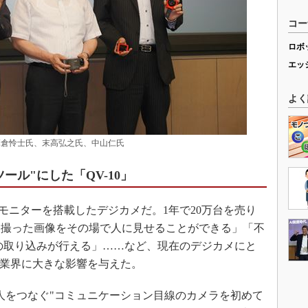
コー
ロボ
エッ
よく
麻倉怜士氏、末高弘之氏、中山仁氏
ール"にした「QV-10」
モニターを搭載したデジカメだ。1年で20万台を売り
「撮った画像をその場で人に見せることができる」「不
の取り込みが行える」……など、現在のデジカメにと
、業界に大きな影響を与えた。
人をつなぐ"コミュニケーション目線のカメラを初めて