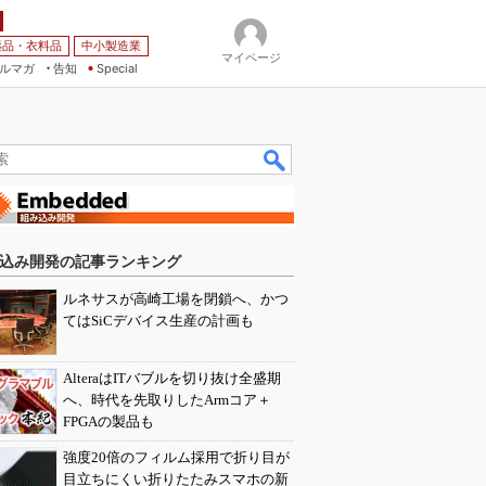
薬品・衣料品
中小製造業
マイページ
ルマガ
告知
Special
込み開発の記事ランキング
ルネサスが高崎工場を閉鎖へ、かつ
てはSiCデバイス生産の計画も
AlteraはITバブルを切り抜け全盛期
へ、時代を先取りしたArmコア＋
FPGAの製品も
強度20倍のフィルム採用で折り目が
目立ちにくい折りたたみスマホの新