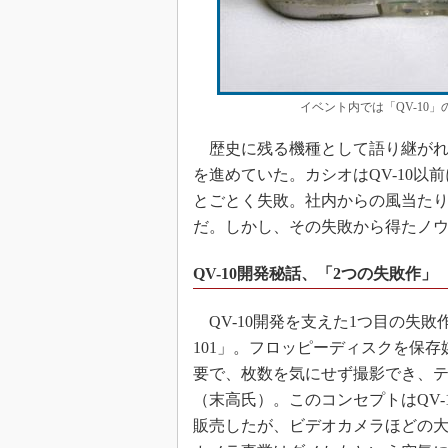
イベント内では「QV-10
歴史に残る機種として語り継がれる
を進めていた。カシオはQV-10
とごとく失敗。社内からの風当た
だ。しかし、その失敗から得たノウハ
QV-10開発秘話、「2つの失敗作」
QV-10開発を支えた1つ目の失敗
101」。フロッピーディスクを保
要で、枚数を気にせず撮影でき、
（末高氏）。このコンセプトはQV
販売したが、ビデオカメラほどの