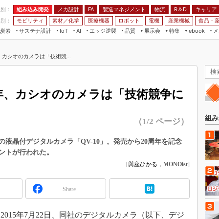
程別：
組み込み開発
メカ設計
製造マネジメント
物流
R＆D
キャリア
FA
業別：
モビリティ
素材／化学
医療機器
ロボット
電機
産業機械
食品・
炭素
サステナ設計
エッジ逆襲
品質
展示会
特集
メ
IoT
AI
ebook
伝承
組み込み開発
CEATEC
読者調査まとめ
編集後記
、カシオのカメラは「技術競...
JIMTOF
保全
メカ設計
つながるクルマ
組込み/エッジ コンピューティング
ス
 AI
製造マネジメント
5G
展＆IoT/5Gソリューション展
VR／AR
FA
20年、カシオのカメラは「技術競争に
IIFES
モビリティ
フィールドサービス
国際ロボット展
素材／化学
FPGA
組み
（1/2 ページ）
ジャパンモビリティショー
組み込み画像技術
TECHNO-FRONTIER
の液晶付デジタルカメラ「QV-10」。発売から20周年を記念
組み込みモデリング
ントが行われた。
人テク展
Windows Embedded
[
與座ひかる
，
MONOist
]
スマート工場EXPO
車載ソフト開発
EdgeTech+
Share
ISO26262
日本ものづくりワールド
無償設計ツール
AUTOMOTIVE WORLD
015年7月22日、同社のデジタルカメラ（以下、デジ