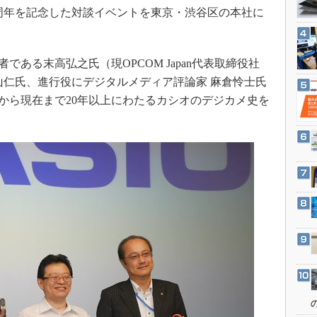
3Dプリンタ
20周年を記念した対談イベントを東京・渋谷区の本社に
産業オープンネット展
デジタルツインとCAE
S＆OP
である末高弘之氏（現OPCOM Japan代表取締役社
インダストリー4.0
山仁氏、進行役にデジタルメディア評論家 麻倉怜士氏
イノベーション
5年から現在まで20年以上にわたるカシオのデジカメ史を
製造業ビッグデータ
メイドインジャパン
植物工場
知財マネジメント
海外生産
グローバル設計・開発
制御セキュリティ
新型コロナへの対応