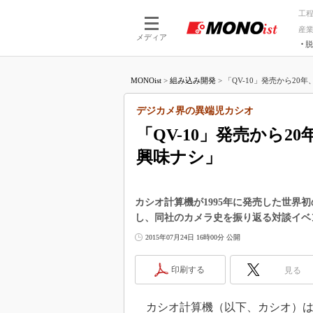
工
産
メディア
脱
つながる技術
AI×技術
MONOist
>
組み込み開発
>
「QV-10」発売から20年
つながる工場
AI×設備
つながるサービ
Physical
デジカメ界の異端児カシオ
「QV-10」発売から
興味ナシ」
カシオ計算機が1995年に発売した世界初
し、同社のカメラ史を振り返る対談イベ
2015年07月24日 16時00分 公開
印刷する
見る
カシオ計算機（以下、カシオ）は2