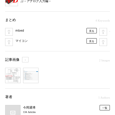
ぶ－アナログ入力編－
まとめ
4 Keywords
mbed
AR
見る
マイコン
「
見る
記事画像
＋
2 Images
1
2
著者
1 Authors
今岡通博
一覧
134 Articles