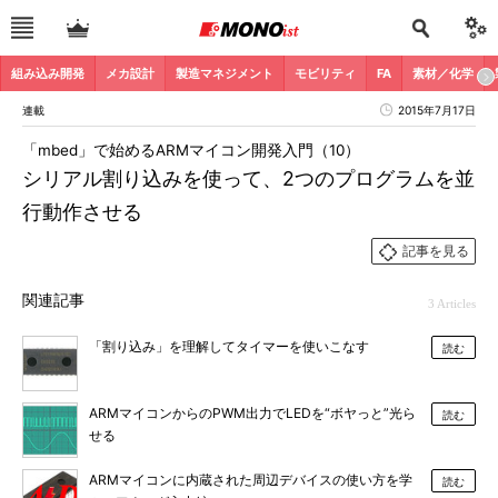
組み込み開発
メカ設計
製造マネジメント
モビリティ
FA
素材／化学
連載
2015年7月17日
「mbed」で始めるARMマイコン開発入門（10）
シリアル割り込みを使って、2つのプログラムを並
行動作させる
記事を見る
関連記事
3 Articles
「割り込み」を理解してタイマーを使いこなす
読む
ARMマイコンからのPWM出力でLEDを“ボヤっと”光ら
読む
せる
ARMマイコンに内蔵された周辺デバイスの使い方を学
読む