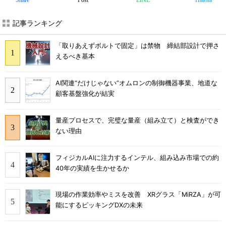
Share
Post
LINE
Hatena
記事ランキング
「取りあえずボルトで固定」は禁物 締結部設計で押さ
えるべき基本
AI関連“だけじゃない”オムロンの制御機器事業、地道な
顧客基盤強化が結実
量産プロセスで、完璧な量産（組み立て）と検査ができ
ない理由
フィジカルAIに注力するインテル、組み込み市場での約
40年の実績を生かせるか
現場の作業効率やミスを改善 XRグラス「MiRZA」が可
能にするピッキングDXの未来