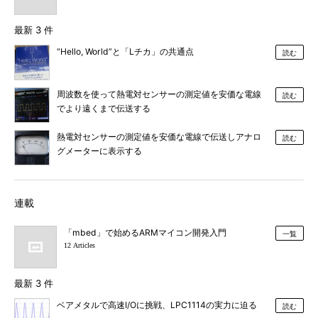
最新 3 件
“Hello, World”と「Lチカ」の共通点
読む
周波数を使って熱電対センサーの測定値を安価な電線
読む
でより遠くまで伝送する
熱電対センサーの測定値を安価な電線で伝送しアナロ
読む
グメーターに表示する
連載
「mbed」で始めるARMマイコン開発入門
一覧
12 Articles
最新 3 件
ベアメタルで高速I/Oに挑戦、LPC1114の実力に迫る
読む