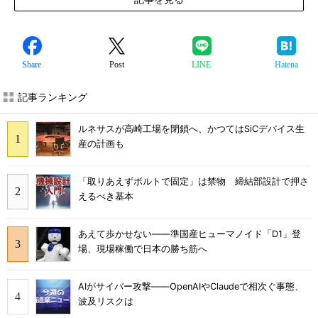
Share
Post
LINE
Hatena
記事ランキング
ルネサスが高崎工場を閉鎖へ、かつてはSiCデバイス生
産の計画も
「取りあえずボルトで固定」は禁物 締結部設計で押さ
えるべき基本
あえて歩かせない――準国産ヒューマノイド「D1」登
場、現場稼働で日本の勝ち筋へ
AIがサイバー攻撃――OpenAIやClaudeで相次ぐ事態、
波及リスクは