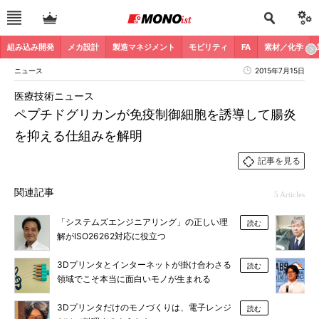
組み込み開発
メカ設計
製造マネジメント
モビリティ
FA
素材／化学
ニュース
2015年7月15日
医療技術ニュース
ペプチドグリカンが免疫制御細胞を誘導して腸炎
を抑える仕組みを解明
記事を見る
関連記事
5 Articles
「システムズエンジニアリング」の正しい理
読む
解がISO26262対応に役立つ
3Dプリンタとインターネットが掛け合わさる
読む
領域でこそ本当に面白いモノが生まれる
3Dプリンタだけのモノづくりは、電子レンジ
読む