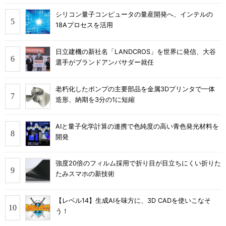
シリコン量子コンピュータの量産開発へ、インテルの
18Aプロセスを活用
日立建機の新社名「LANDCROS」を世界に発信、大谷
選手がブランドアンバサダー就任
老朽化したポンプの主要部品を金属3Dプリンタで一体
造形、納期を3分の1に短縮
AIと量子化学計算の連携で色純度の高い青色発光材料を
開発
強度20倍のフィルム採用で折り目が目立ちにくい折りた
たみスマホの新技術
【レベル14】生成AIを味方に、3D CADを使いこなそ
う！