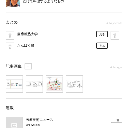
だけで料理するようなもの
まとめ
3 Keywords
慶應義塾大学
医
見る
たんぱく質
見る
記事画像
＋
4 Images
1
2
3
4
連載
医療技術ニュース
一覧
998 Articles