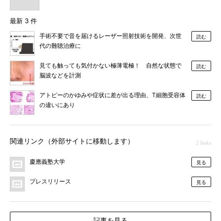
最新 3 件
手術不要で音を届けるレーザー照射技術を開発、次世
読む
代の難聴治療に
見ても触っても気付かない極薄電極！ 自然な状態で
読む
脳波などを計測
アトピーのかゆみや症状に差が出る理由、T細胞受容体
読む
の違いにあり
関連リンク（外部サイトに移動します）
2 links
慶應義塾大学
見る
プレスリリース
見る
記事を見る