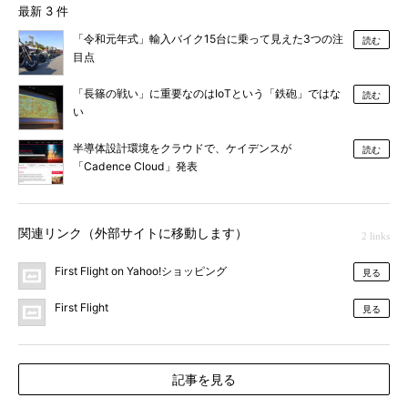
最新 3 件
「令和元年式」輸入バイク15台に乗って見えた3つの注
読む
目点
「長篠の戦い」に重要なのはIoTという「鉄砲」ではな
読む
い
半導体設計環境をクラウドで、ケイデンスが
読む
「Cadence Cloud」発表
関連リンク（外部サイトに移動します）
2 links
First Flight on Yahoo!ショッピング
見る
First Flight
見る
記事を見る