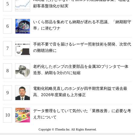
顧客基盤強化が結実
いくら部品を集めても納期が遅れる不思議、「納期順守
率」に潜むワナ
手術不要で音を届けるレーザー照射技術を開発、次世代
の難聴治療に
老朽化したポンプの主要部品を金属3Dプリンタで一体
造形、納期を3分の1に短縮
電動化戦略見直しのホンダが四半期営業利益で過去最
高、2026年度業績も上方修正
データ整理をしていて気付いた「業務改善」に必要な考
え方について
Copyright © ITmedia Inc. All Rights Reserved.