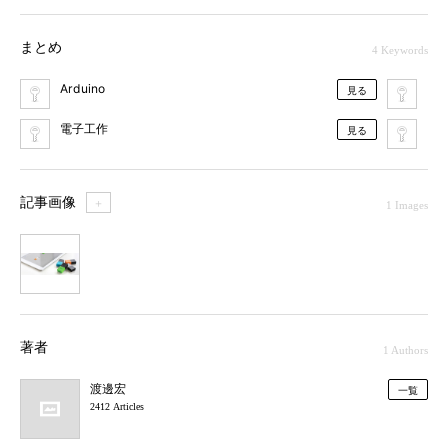
まとめ
4 Keywords
Arduino
ク
見る
電子工作
「
見る
記事画像
＋
1 Images
1
著者
1 Authors
渡邊宏
一覧
2412 Articles