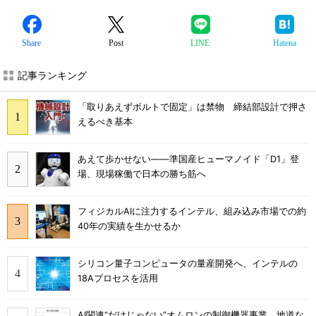
Share
Post
LINE
Hatena
記事ランキング
「取りあえずボルトで固定」は禁物 締結部設計で押さ
えるべき基本
あえて歩かせない――準国産ヒューマノイド「D1」登
場、現場稼働で日本の勝ち筋へ
フィジカルAIに注力するインテル、組み込み市場での約
40年の実績を生かせるか
シリコン量子コンピュータの量産開発へ、インテルの
18Aプロセスを活用
AI関連“だけじゃない”オムロンの制御機器事業、地道な