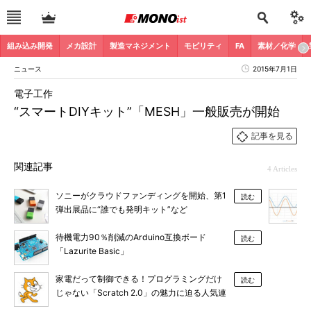
組み込み開発
メカ設計
製造マネジメント
モビリティ
FA
素材／化学
ニュース
2015年7月1日
電子工作
“スマートDIYキット”「MESH」一般販売が開始
記事を見る
関連記事
4 Articles
ソニーがクラウドファンディングを開始、第1
読む
弾出展品に“誰でも発明キット”など
待機電力90％削減のArduino互換ボード
読む
「Lazurite Basic」
家電だって制御できる！プログラミングだけ
読む
じゃない「Scratch 2.0」の魅力に迫る人気連
載、132ページで無料公開