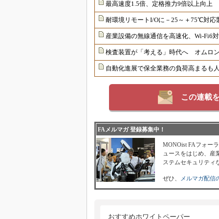
最高速度1.5倍、定格推力9倍以上向上
耐環境リモートI/Oに－25～＋75℃
産業設備の無線通信を高速化、Wi-Fi
検査装置が「考える」時代へ オムロンが
自動化進展で保全業務の負荷高まるも
この連載
FAメルマガ 登録募集中！
MONOist FAフ
ュースをはじめ、産業
ステムセキュリティ
ぜひ、
メルマガ配信
おすすめホワイトペーパー