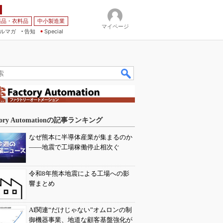
薬品・衣料品
中小製造業
マイページ
ルマガ
告知
Special
tory Automationの記事ランキング
なぜ熊本に半導体産業が集まるのか
――地震で工場稼働停止相次ぐ
令和8年熊本地震による工場への影
響まとめ
AI関連“だけじゃない”オムロンの制
御機器事業、地道な顧客基盤強化が