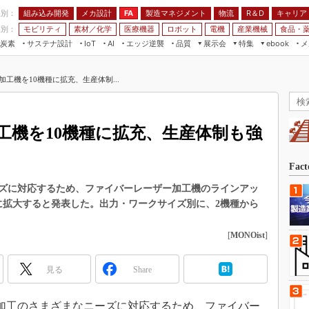
程別：
組み込み開発
メカ設計
製造マネジメント
物流
R＆D
キャリア
FA
業別：
モビリティ
素材／化学
医療機器
ロボット
電機
産業機械
食品・
炭素
サステナ設計
エッジ逆襲
品質
展示会
特集
メ
IoT
AI
ebook
伝承
組み込み開発
CEATEC
読者調査まとめ
編集後記
工機を10機種に拡充、生産体制...
JIMTOF
保全
メカ設計
つながるクルマ
組込み/エッジ コンピューティング
ス
 AI
製造マネジメント
5G
展＆IoT/5Gソリューション展
VR／AR
FA
工機を10機種に拡充、生産体制も強
IIFES
モビリティ
フィールドサービス
国際ロボット展
素材／化学
FPGA
Fac
ジャパンモビリティショー
組み込み画像技術
ズに対応するため、ファイバーレーザー加工機のラインアッ
TECHNO-FRONTIER
に拡大すると発表した。出力・ワークサイズ別に、2機種から
組み込みモデリング
人テク展
Windows Embedded
[
MONOist
]
スマート工場EXPO
車載ソフト開発
EdgeTech+
見る
Share
ISO26262
日本ものづくりワールド
無償設計ツール
AUTOMOTIVE WORLD
板金加工のさまざまなニーズに対応するため、ファイバー