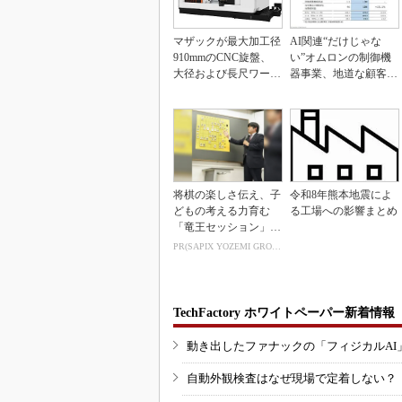
マザックが最大加工径
AI関連“だけじゃな
910mmのCNC旋盤、
い”オムロンの制御機
大径および長尺ワーク
器事業、地道な顧客基
向け
盤強化が結実
将棋の楽しさ伝え、子
令和8年熊本地震によ
どもの考える力育む
る工場への影響まとめ
「竜王セッション」レ
ポート
PR(SAPIX YOZEMI GROUP)
TechFactory ホワイトペーパー新着情報
動き出したファナックの「フィジカルAI
自動外観検査はなぜ現場で定着しない？