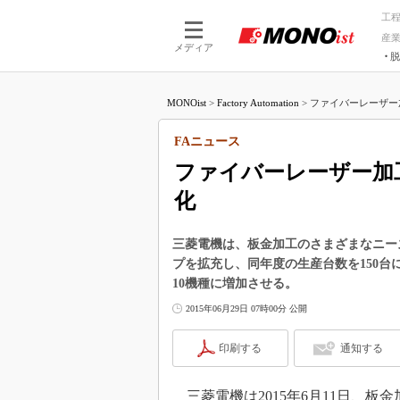
工
産
メディア
脱
つながる技術
AI×技術
MONOist
>
Factory Automation
>
ファイバーレーザー加
つながる工場
AI×設備
つながるサービ
Physical
FAニュース
ファイバーレーザー加
化
三菱電機は、板金加工のさまざまなニー
プを拡充し、同年度の生産台数を150台
10機種に増加させる。
2015年06月29日 07時00分 公開
印刷する
通知する
三菱電機は2015年6月11日、