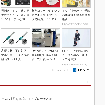
異例ヒット？ 使い勝
新型コロナで深刻なマ
トップ棋士が中学受験
手にこだわったオムロ
スク不足を3Dプリン
の体験談を語る特別座
ンの“オープンな”IO-L
タで解消、イグアスが
談会
inkマスター
3Dマスクを開発
PR(SAPIX YOZEMI GROUP)
高硬度材加工に対応、
DMPがフィジカルAI
GOETHEとFINCHIが
マルチローラタイプの
実装向け新拠点を開
タッグを組み、新メデ
鏡面仕上げ工具
所、次世代SoCやAM
ィアを創設
Rデモを披露
PR(FINCHI on GOETHE)
Recommended by
PR
」
 3つの課題を解消するアプローチとは