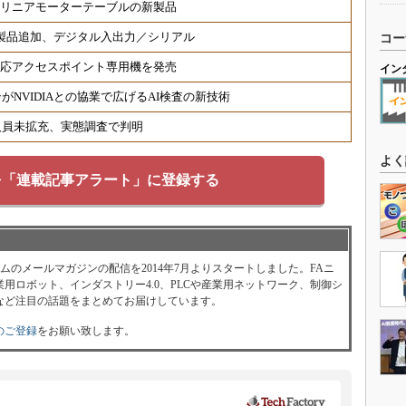
 リニアモーターテーブルの新製品
対応製品追加、デジタル入出力／シリアル
コー
6対応アクセスポイント専用機を発売
イン
NVIDIAとの協業で広げるAI検査の新技術
人員未拡充、実態調査で判明
よく
を「連載記事アラート」に登録する
ォーラムのメールマガジンの配信を2014年7月よりスタートしました。FAニ
用ロボット、インダストリー4.0、PLCや産業用ネットワーク、制御シ
など注目の話題をまとめてお届けしています。
のご登録
をお願い致します。