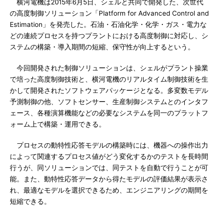
横河電機は2015年6月5日、シェルと共同で開発した、次世代
の高度制御ソリューション「Platform for Advanced Control and
Estimation」を発売した。石油・石油化学・化学・ガス・電力な
どの連続プロセスを持つプラントにおける高度制御に対応し、シ
ステムの構築・導入期間の短縮、保守性が向上するという。
今回開発された制御ソリューションは、シェルがプラント操業
で培った高度制御技術と、横河電機のリアルタイム制御技術を生
かして開発されたソフトウェアパッケージとなる。多変数モデル
予測制御の他、ソフトセンサー、生産制御システムとのインタフ
ェース、各種演算機能などの必要なシステムを同一のプラットフ
ォーム上で構築・運用できる。
プロセスの動特性応答モデルの構築時には、機器への操作出力
によって関連するプロセス値がどう変化するかのテストを長時間
行うが、同ソリューションでは、同テストを自動で行うことが可
能。また、動特性応答データから得たモデルの評価結果が表示さ
れ、最適なモデルを選択できるため、エンジニアリングの期間を
短縮できる。