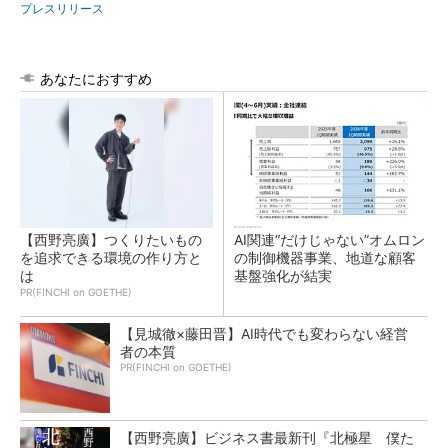
プレスリリース
あなたにおすすめ
【西野亮廣】つくりたいもの
AI関連“だけじゃない”オムロン
を追求できる環境の作り方と
の制御機器事業、地道な顧客
は
基盤強化が結実
PR(FINCHI on GOETHE)
【見城徹×藤田晋】AI時代でも変わらない経営
者の本質
PR(FINCHI on GOETHE)
【西野亮廣】ビジネス書最新刊『北極星 僕た