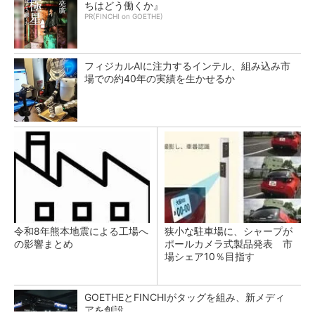
ちはどう働くか』
PR(FINCHI on GOETHE)
フィジカルAIに注力するインテル、組み込み市
場での約40年の実績を生かせるか
令和8年熊本地震による工場へ
狭小な駐車場に、シャープが
の影響まとめ
ポールカメラ式製品発表 市
場シェア10％目指す
GOETHEとFINCHIがタッグを組み、新メディ
アを創設