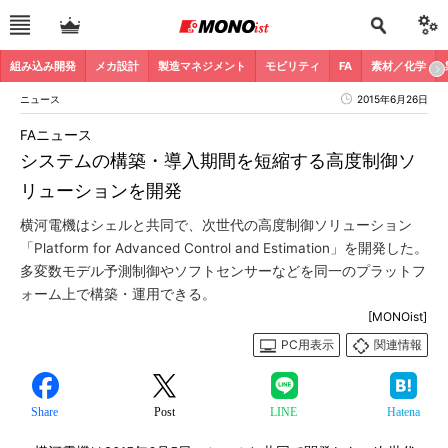
組み込み開発
メカ設計
製造マネジメント
モビリティ
FA
素材／化学
ニュース
2015年6月26日
FAニュース
システムの構築・導入期間を短縮する高度制御ソ
リューションを開発
横河電機はシェルと共同で、次世代の高度制御ソリューション
「Platform for Advanced Control and Estimation」を開発した。
多変数モデル予測制御やソフトセンサーなどを同一のプラットフ
ォーム上で構築・運用できる。
[MONOist]
PC用表示
関連情報
Share
Post
LINE
Hatena