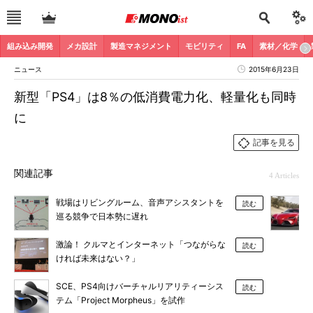
組み込み開発
メカ設計
製造マネジメント
モビリティ
FA
素材／化学
ニュース
2015年6月23日
新型「PS4」は8％の低消費電力化、軽量化も同時
に
記事を見る
関連記事
4 Articles
戦場はリビングルーム、音声アシスタントを
読む
巡る競争で日本勢に遅れ
激論！ クルマとインターネット「つながらな
読む
ければ未来はない？」
SCE、PS4向けバーチャルリアリティーシス
読む
テム「Project Morpheus」を試作