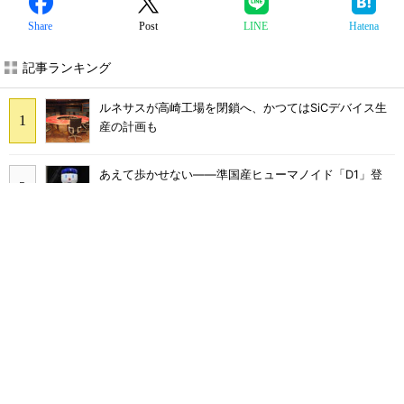
Share
Post
LINE
Hatena
記事ランキング
ルネサスが高崎工場を閉鎖へ、かつてはSiCデバイス生
産の計画も
あえて歩かせない――準国産ヒューマノイド「D1」登
場、現場稼働で日本の勝ち筋へ
「取りあえずボルトで固定」は禁物 締結部設計で押さ
えるべき基本
AIがサイバー攻撃――OpenAIやClaudeで相次ぐ事態、
波及リスクは
シリコン量子コンピュータの量産開発へ、インテルの
18Aプロセスを活用