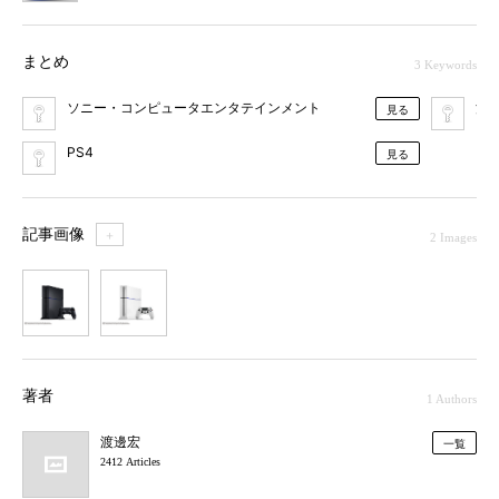
まとめ
3 Keywords
ソニー・コンピュータエンタテインメント
消
見る
PS4
見る
記事画像
＋
2 Images
1
2
著者
1 Authors
渡邊宏
一覧
2412 Articles