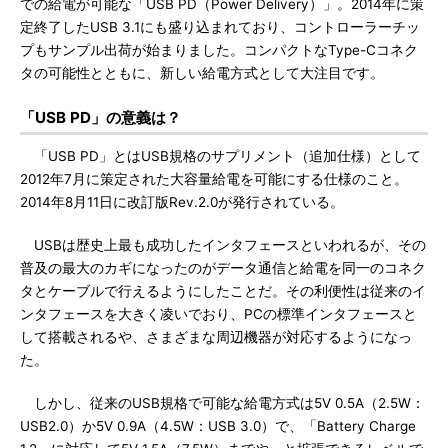
での給電が可能な「USB PD（Power Delivery）」。2014年に策
定終了したUSB 3.1にも盛り込まれており、コントローラーチッ
プもサンプル出荷が始まりました。コンパクトなType-Cコネク
タの可能性とともに、新しい給電方式として大注目です。
「USB PD」の意義は？
「USB PD」とはUSB規格のサプリメント（追加仕様）として
2012年7月に策定された大容量給電を可能にする仕様のこと。
2014年8月11日に改訂版Rev.2.0が発行されている。
USBは歴史上最も成功したインタフェースといわれるが、その
普及の最大のカギになったのがデータ通信と給電を同一のコネク
タとケーブルで行えるようにしたことだ。その利便性は従来のイ
ンタフェースを大きく凌いでおり、PCの標準インタフェースと
して搭載されるや、さまざまな周辺機器が対応するようになっ
た。
しかし、従来のUSB規格で可能な給電方式は5V 0.5A（2.5W：
USB2.0）か5V 0.9A（4.5W：USB 3.0）で、「Battery Charge