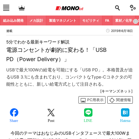
組み込み開発
メカ設計
製造マネジメント
モビリティ
FA
素材／化学
連載
2015年6月18日
5分でわかる最新キーワード解説
電源コンセントが劇的に変わる！「USB
PD（Power Delivery）」
USBで最大100Wの給電を可能にする「USB PD」。本格普及が迫
るUSB 3.1にも含まれており、コンパクトなType-Cコネクタの可
能性とともに、新しい給電方式として注目される。
[キーマンズネット]
PC用表示
関連情報
Share
Post
LINE
Hatena
今回のテーマはおなじみのUSBインタフェースで最大100Wま