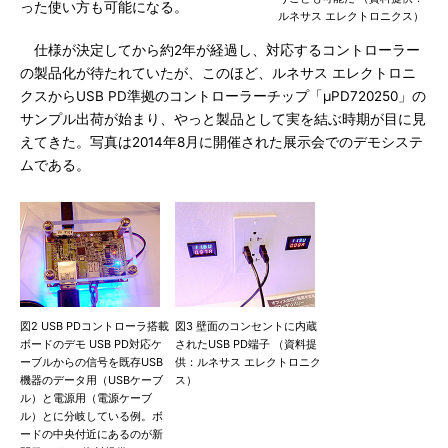
った使い方も可能になる。
ルネサス エレクトロニクス）
仕様が決定してから約2年が経過し、対応するコントローラー
の製品化が待たれていたが、このほど、ルネサス エレクトロニ
クスからUSB PD準拠のコントローラーチップ「μPD720250」の
サンプル出荷が始まり、やっと製品として実を結ぶ時期が目に見
えてきた。写真は2014年8月に開催された展示会でのデモシステ
ムである。
図2 USB PDコントローラ搭載
図3 壁面のコンセントに内蔵
ボードのデモ USB PD対応ケ
されたUSB PD端子 （資料提
ーブルからの信号を既存USB
供：ルネサス エレクトロニク
機器のデータ用（USBケーブ
ス）
ル）と電源用（電源ケーブ
ル）とに分岐している例。ボ
ードの中央付近にあるのが新