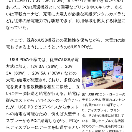
1.2」に対応して5V 1.5A（7.5W）までやっと拡張できるレベルで
あった。PCの周辺機器として重要なプリンタやスキャナ、ある
いは車載カーナビ、充電に大電力が必要な高級デジタルカメラな
どは従来の給電能力では駆動できず、応用領域を拡大する障壁に
なっていた。
そこで、既存のUSB機器との互換性を保ちながら、大電力の給
電もできるようにしようというのがUSB PDだ。
USB PDの仕様では、従来のUSB給電
方式に加え、12V 3A（36W）、20V
3A（60W）、20V 5A（100W）などの
大電力給電が想定されており、多様な給
電を要する複数機器を相互に接続し、互
いにデータ転送と給電が行える。給電は
図1 USB PDコントローラーの
デモシステム 壁面のコンセン
従来ホストからデバイスへの一方向だっ
ト内蔵のUSB PD端子からP
たが、USB PDではデバイスからホスト
C、ディスプレイ、プリン
への給電も可能なため、例えば大型ディ
タ、その他の機器に給電して
スプレーからPCに給電しながら、PCか
いる。同じケーブルで各機器
間でのデータ転送も同時に行
らディスプレーにデータを転送するとい
うことも可能だ （資料提供：