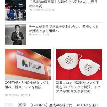
【見城徹×藤田晋】AI時代でも変わらない経営
者の本質
PR(FINCHI on GOETHE)
チームが本音で意見を交わし合い、多様な人財
が挑戦できる組織へ
PR(dentsu Japan)
GOETHEとFINCHIがタッグを
新型コロナで深刻なマスク不
組み、新メディアを創設
足を3Dプリンタで解消、イグ
アスが3Dマスクを開発
PR(FINCHI on GOETHE)
【レベル14】生成AIを味方に、3D CADを使い